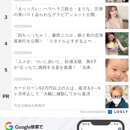
2026/01/29
「えっっろい」ヘラヘラ三銃士・まりな、圧巻
の美バストあらわなグラビアショット公開...
3
2023/09/29
「顔ちっっちゃ！」藤田ニコル、娘と初の北海
道旅行を公開！ 「スタイルよすぎるよ〜...
4
2026/08/08
「ユメが、ついに歩いた」杉浦太陽、第5子
が“立っち”に挑戦する姿を披露！ 「出来...
5
2026/08/04
カードローン50万円以上の人は、返済を3～6
ヶ月停止して『大幅に減額してから返済...
PR
渋谷法務総合事務所
Recommended by