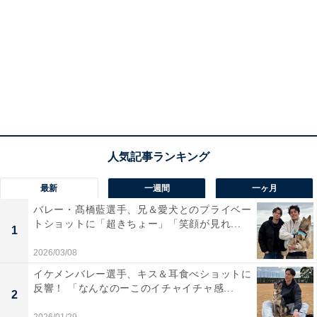
最新
一週間
一ヶ月
バレー・髙橋藍選手、兄＆愛犬とのプライベー
トショットに「超きちょー」「笑顔が見れ...
1
2026/03/08
イケメンバレー選手、キス＆耳食べショットに
反響！ 「なんなのーこのイチャイチャ感...
2