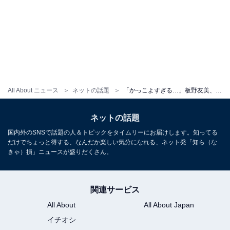
All About ニュース
ネットの話題
「かっこよすぎる…」板野友美、“等身バランス”取れた黒コーデに「マジでヤバすぎるくらい世界一超かっけー」
ネットの話題
国内外のSNSで話題の人＆トピックをタイムリーにお届けします。知ってる
だけでちょっと得する、なんだか楽しい気分になれる、ネット発「知ら（な
きゃ）損」ニュースが盛りだくさん。
関連サービス
All About
All About Japan
イチオシ