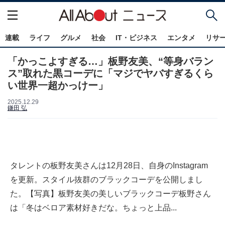
連載
ライフ
グルメ
社会
IT・ビジネス
エンタメ
リサ
「かっこよすぎる…」板野友美、“等身バラン
ス”取れた黒コーデに「マジでヤバすぎるくら
い世界一超かっけー」
2025.12.29
鎌田 弘
タレントの板野友美さんは12月28日、自身のInstagram
を更新。スタイル抜群のブラックコーデを公開しまし
た。【写真】板野友美の美しいブラックコーデ板野さん
は「冬はベロア素材好きだな。ちょっと上品...