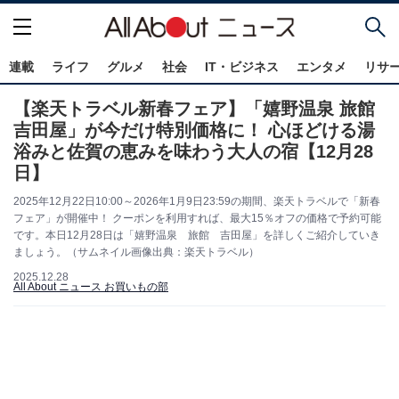
連載
ライフ
グルメ
社会
IT・ビジネス
エンタメ
リサ
【楽天トラベル新春フェア】「嬉野温泉 旅館
吉田屋」が今だけ特別価格に！ 心ほどける湯
浴みと佐賀の恵みを味わう大人の宿【12月28
日】
2025年12月22日10:00～2026年1月9日23:59の期間、楽天トラベルで「新春
フェア」が開催中！ クーポンを利用すれば、最大15％オフの価格で予約可能
です。本日12月28日は「嬉野温泉 旅館 吉田屋」を詳しくご紹介していき
ましょう。（サムネイル画像出典：楽天トラベル）
2025.12.28
All About ニュース お買いもの部