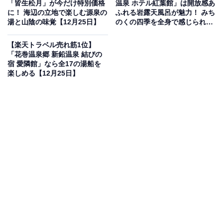
「皆生松月」が今だけ特別価格
温泉 ホテル紅葉館」は開放感あ
に！ 海辺の立地で楽しむ源泉の
ふれる岩露天風呂が魅力！ みち
楽天トラベルでホテルを見る
湯と山陰の味覚【12月25日】
のくの四季を全身で感じられる
温泉リゾート
【楽天トラベル売れ筋1位】
「花巻温泉郷 新鉛温泉 結びの
宿 愛隣館」なら全17の湯船を
楽しめる【12月25日】
この宿泊施設のおすすめポイントは？
佐賀県・嬉野温泉にある「旅館 吉田屋」は、嬉野川沿い
に佇む創業90余年の歴史ある宿です。JAZZが流れるモ
ダンな館内では、「日本三大美肌の湯」に数えられると
ろりとした嬉野の湯を、露天風呂や貸切岩盤浴で存分に
堪能できます。食事は「地産地消」を大切にしており、
絶品の佐賀牛をはじめ地元の旬菜・旬魚をふんだんに取
り入れた、五感で楽しむ献立を味わえるのが魅力です。