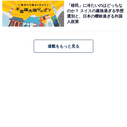
「移民」に冷たいのはどっちな
のか？ スイスの厳格過ぎる学歴
こちらもおすすめ
選別と、日本の曖昧過ぎる外国
人政策
【楽天トラベル×スーパーDEAL】「富士マリオ
ットホテル山中湖」が実質30％引き！ 開放感あ
る客室で過ごす温泉時間と季節の味覚【12月25
日】
連載をもっと見る