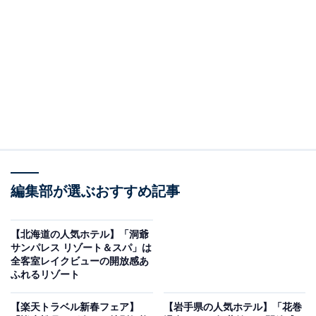
編集部が選ぶおすすめ記事
画像出典：楽天トラベル
「嬉野温泉 旅館 吉田屋」は現在特別価格で宿泊可能
【北海道の人気ホテル】「洞爺
です。
サンパレス リゾート＆スパ」は
全客室レイクビューの開放感あ
ふれるリゾート
【楽天トラベル新春フェア】
【岩手県の人気ホテル】「花巻