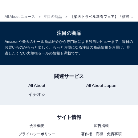
All About ニュース
注目の商品
【楽天トラベル新春フェア】「嬉野温泉 旅館 吉田屋」が今だけ特別価格に！ 心ほどける湯浴みと佐賀の恵みを味わう大人の宿【12月28日】
注目の商品
Amazonや楽天のセール商品紹介から専門家による独自レビューまで、毎日の
お買いものがもっと楽しく、もっとお得になる注目の商品情報をお届け。見
逃したくない大規模セールの情報も満載です。
関連サービス
All About
All About Japan
イチオシ
サイト情報
会社概要
広告掲載
プライバシーポリシー
著作権・商標・免責事項