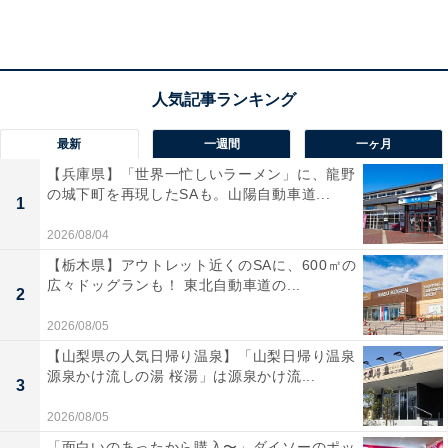
宿泊者からは「食事もとてもおいしくお風呂もお部屋も
最高でした」「お部屋からの景色も素晴らしく、自然の
静けさとともにゆったりとした時間を過ごすことができ
ました」という声があがっています。名湯と美食を洗練
された大人な空間で楽しみたい人や、日々の喧騒を忘れ
て心身ともにリフレッシュしたい人におすすめの宿で
最新
一週間
一ヶ月
す。
【兵庫県】「世界一忙しいラーメン」に、龍野
の城下町を再現したSAも。山陽自動車道...
1
2026/08/04
【栃木県】アウトレット近くのSAに、600㎡の
広々ドッグランも！ 東北自動車道の...
2
2026/08/05
【山梨県の人気日帰り温泉】「山梨日帰り温泉
源泉かけ流しの湯 桜湯」は源泉かけ流...
3
2026/08/05
「面白いのあったから購入〜」ダイソーのポッ