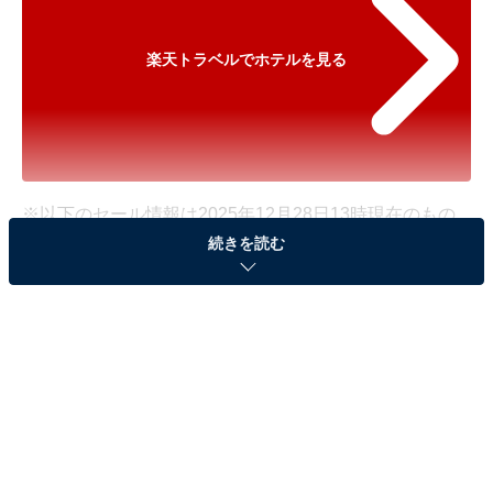
楽天トラベルでホテルを見る
※以下のセール情報は2025年12月28日13時現在のもの
続きを読む
です。料金の変更、満室の場合もあります。
※本記事で紹介している商品の購入やサービスの利用により、売上の一部が
オールアバウトに還元されることがあります。
「嬉野温泉 旅館 吉田屋」が特別価格で登場
中！