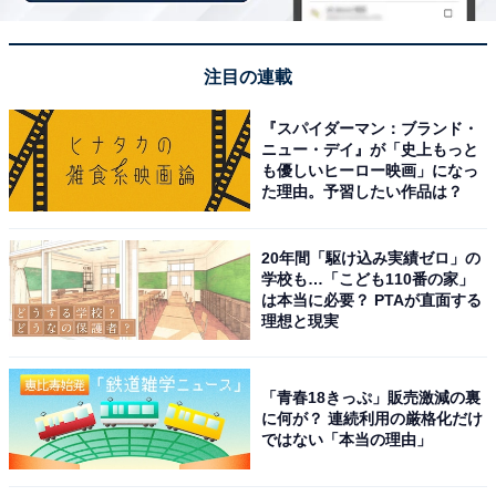
注目の連載
『スパイダーマン：ブランド・
ニュー・デイ』が「史上もっと
も優しいヒーロー映画」になっ
※掲載されている情報は記事公開時のものです。あらか
た理由。予習したい作品は？
じめご了承ください。
また、記事中の宿泊プランを予約すると、売上の一部が
20年間「駆け込み実績ゼロ」の
オールアバウトに還元されることがあります。
学校も…「こども110番の家」
は本当に必要？ PTAが直面する
理想と現実
この記事の執筆者：
All About ニュース お買
いもの部
「青春18きっぷ」販売激減の裏
Amazonのセール商品から売れ筋ランキングまで、毎日のお買いも
に何が？ 連続利用の厳格化だけ
のがもっと楽しく、もっとお得になる情報をお届け。編集部員によ
ではない「本当の理由」
る独自レビューなど、ここでしか手に入らない情報も満載です。
...続きを読む