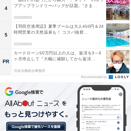
プアップランドリーバッグが話題。“さま...
4
2026/08/03
【羽田空港周辺】夏季プールは大人450円＆24
楽天トラベルの「新春フェア」とは？
時間営業の天然温泉も！ コスパ抜群...
5
楽天トラベルでは、2025年12月22日10:00～2026年1月9
2026/08/04
日23:59の期間で「新春フェア」を開催中。国内宿泊が最
カードローン50万円以上の人は、返済を3～6
ヶ月停止して『大幅に減額してから返済...
大15％オフになるほか、遊び・体験、楽パック（交通＋
PR
宿）、レンタカー、高速バスもお得に予約できます。ク
渋谷法務総合事務所
ーポンはどれも枚数限定なので、気になる人は早めにチ
Recommended by
ェックしてくださいね。
楽天トラベルで新春フェアを見る