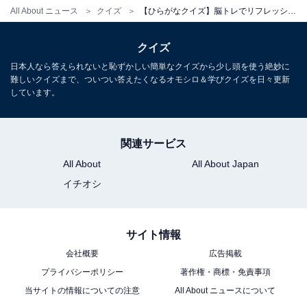
All About ニュース
クイズ
【ひらがなクイズ】脳トレでリフレッシュ！ 4語に共通する2文字を埋めてみよう
クイズ
日本人なら答えられないと恥ずかしい簡単なクイズから少し頭を使う絶妙に
難しいクイズまで、ついつい答えたくなるオモシロ＆学びクイズを日々更新
しています。
関連サービス
All About
All About Japan
イチオシ
サイト情報
会社概要
広告掲載
プライバシーポリシー
著作権・商標・免責事項
当サイトの情報についての注意
All About ニュースについて