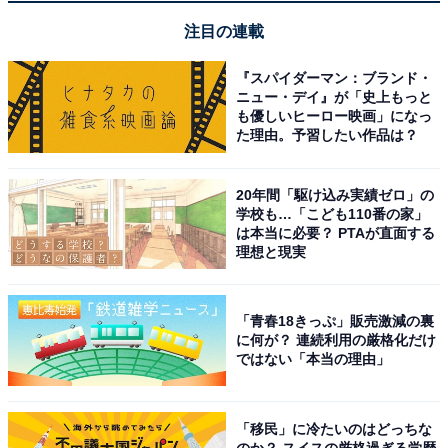
注目の連載
『スパイダーマン：ブランド・
ニュー・デイ』が「史上もっと
も優しいヒーロー映画」になっ
た理由。予習したい作品は？
20年間「駆け込み実績ゼロ」の
学校も…「こども110番の家」
は本当に必要？ PTAが直面する
理想と現実
「青春18きっぷ」販売激減の裏
に何が？ 連続利用の厳格化だけ
ではない「本当の理由」
「移民」に冷たいのはどっちな
のか？ スイスの厳格過ぎる学歴