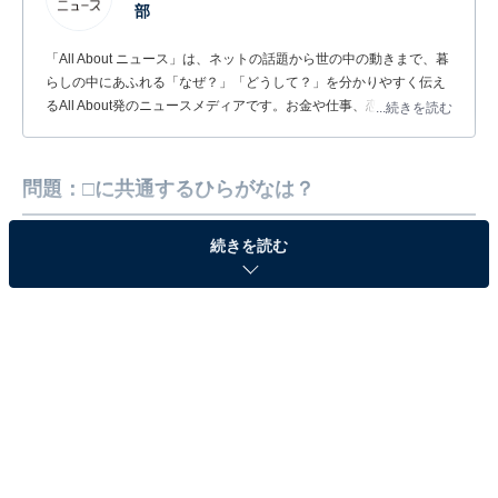
部
「All About ニュース」は、ネットの話題から世の中の動きまで、暮
らしの中にあふれる「なぜ？」「どうして？」を分かりやすく伝え
るAll About発のニュースメディアです。お金や仕事、恋愛、ITに関
...続きを読む
する疑問に対して専門家が分かりやすく回答するほか、エンタメ情
報やSNSで話題のトピックスを紹介しています。
問題：□に共通するひらがなは？
続きを読む