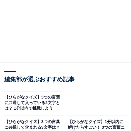
□に共通するひらがなは？
次の言葉に共通して入るひらがなを考えてみましょう。
もの□□
□□み
みず□□
編集部が選ぶおすすめ記事
□□いれ
【ひらがなクイズ】3つの言葉
に共通して入っている2文字と
次ページ
正解を見る
は？ 1分以内で挑戦しよう
【ひらがなクイズ】3つの言葉
【ひらがなクイズ】1分以内に
に共通して含まれる3文字は？
解けたらすごい！ 3つの言葉に