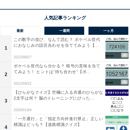
1
2
最新
一週間
一ヶ月
この数字の並び、なんて読む？ ポケベル世代
におなじみの語呂合わせを当ててみよう【...
1
2022/09/27
ポケベル世代なら分かる？ 暗号の意味を当て
てみよう！ ヒントは“待ち合わせ”【ポ...
2
2022/09/22
【ひらがなクイズ】空欄に入る共通のひらがな
2文字は何？ 脳のトレーニングにぴった...
3
2026/01/04
「一方通行」と「指定方向外進行禁止」正しい
標識はどっち？【道路標識クイズ】
4