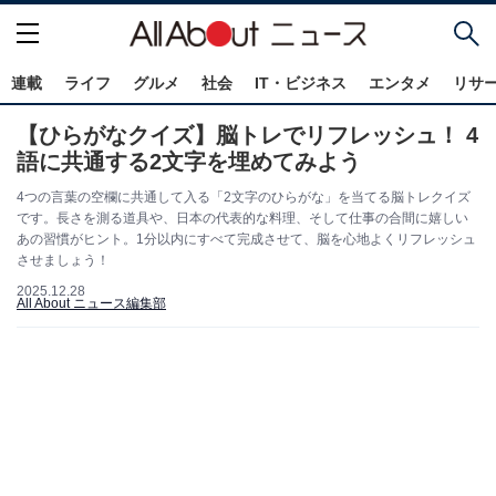
連載
ライフ
グルメ
社会
IT・ビジネス
エンタメ
リサ
【ひらがなクイズ】脳トレでリフレッシュ！ 4
語に共通する2文字を埋めてみよう
4つの言葉の空欄に共通して入る「2文字のひらがな」を当てる脳トレクイズ
です。長さを測る道具や、日本の代表的な料理、そして仕事の合間に嬉しい
あの習慣がヒント。1分以内にすべて完成させて、脳を心地よくリフレッシュ
させましょう！
2025.12.28
All About ニュース編集部