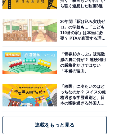
描く『映画ちいかわ』か
ら強く連想した映画8選
20年間「駆け込み実績ゼ
ロ」の学校も…「こども
110番の家」は本当に必
要？ PTAが直面する理想
と現実
「青春18きっぷ」販売激
減の裏に何が？ 連続利用
の厳格化だけではない
「本当の理由」
「移民」に冷たいのはど
っちなのか？ スイスの厳
格過ぎる学歴選別と、日
本の曖昧過ぎる外国人政
策
連載をもっと見る