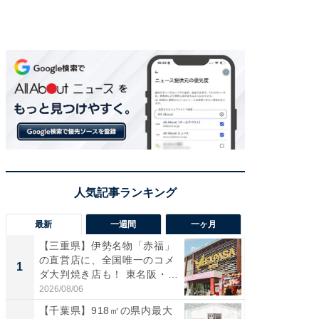
最新
一週間
一ヶ月
【三重県】伊勢名物「赤福」
【兵庫
の直営店に、全国唯一のコメ
ーメン
1
1
ダ大判焼き店も！ 東名阪・
再現した
伊...
道...
2026/08/06
2026/08/0
【千葉県】918㎡の県内最大
【三重