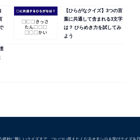
内
【ひらがなクイズ】3つの言
言
葉に共通して含まれる3文字
で
は？ ひらめき力を試してみ
よう
埋
よ
う絶妙に難しいクイズまで、ついつい答えたくなるオモシロ＆学びクイズを