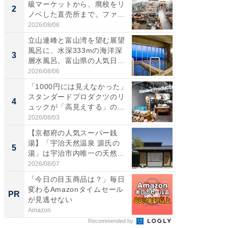
級マーケットから、廃校をリ
の直営
2
2
ノベした直売所まで。ファ
ダ大判焼
ー...
伊...
2026/08/06
2026/08/0
立山連峰と富山湾を望む展望
【千葉県
風呂に、水深333mの海洋深
級マー
3
3
層水風呂。富山県の人気日
ノベし
帰...
ー...
2026/08/06
2026/08/0
「1000円には見えなかった」
ステラ
スタンダードプロダクツのリ
詰め放題
4
4
ュックが「高見えする」の...
00円で「
2026/08/03
2026/08/0
【京都府の人気スーパー銭
立山連
湯】「宇治天然温泉 源氏の
風呂に、
5
5
湯」は宇治市内唯一の天然温
層水風
泉と...
帰...
2026/08/07
2026/08/0
「今日の目玉商品は？」毎日
すべて
変わるAmazonタイムセール
るその
PR
PR
が見逃せない
Amazon
COCO VIL
Recommended by