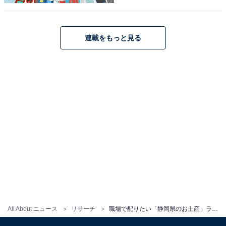
は？ 【2025年調査】
連載をもっと見る
1
2
All About ニュース
リサーチ
職場で配りたい「静岡県のお土産」ランキング！ 2位「治一郎のバームクーヘン」を抑えた1位は？ 【2025年調査】