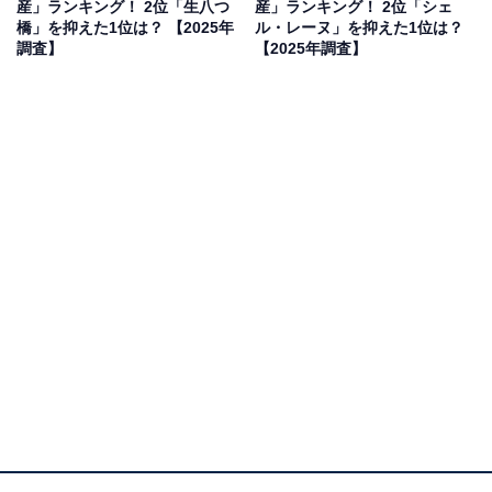
産」ランキング！ 2位「生八つ
産」ランキング！ 2位「シェ
橋」を抑えた1位は？ 【2025年
ル・レーヌ」を抑えた1位は？
「飲み物がなくてもおいしく食べられる」とうたわれる
調査】
【2025年調査】
ほど、しっとりとした食感が特徴のバームクーヘンで
す。
きめ細かな生地はずっしりと重厚感があり、濃厚であり
ながら上品な甘さが楽しめます。アンケートでは、その
しっとりとした食感や、職場でのティータイムに適して
いる点を評価する声が寄せられました。
回答者からは「しっとりとした味わいを堪能できそう」
（50代女性／神奈川県）、「職場でのおやつにちょうど
良さそうだから」（30代女性／新潟県）、「自分も好き
で買うからです」（30代女性／兵庫県）といった声が寄
せられました。