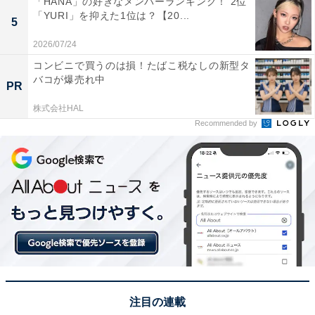
「HANA」の好きなメンバーランキング！ 2位
「夜のお菓子」というキャッチフレーズでもおなじみ
「YURI」を抑えた1位は？【20...
5
で、バターと厳選された原料に、うなぎエキス、ガーリ
ックなどの調味料をブレンドしたパイ菓子です。サクサ
2026/07/24
クとした食感と香ばしい味わい、そして何より個包装で
コンビニで買うのは損！たばこ税なしの新型タ
バコが爆売れ中
枚数も多く、職場へのバラマキ用として多くの支持を集
PR
めました。
株式会社HAL
Recommended by
回答者からは「おいしくて人気があり自分も貰って嬉し
いから」（20代女性／千葉県）、「サクサク食感で甘す
ぎることなく香ばしく、配りたいです」（50代女性／広
島県）、「おいしいし配りやすい」（50代男性／愛知
県）といった声が寄せられました。
※回答者からのコメントは原文ママです
注目の連載
次ページ
8位までのランキング結果を見る