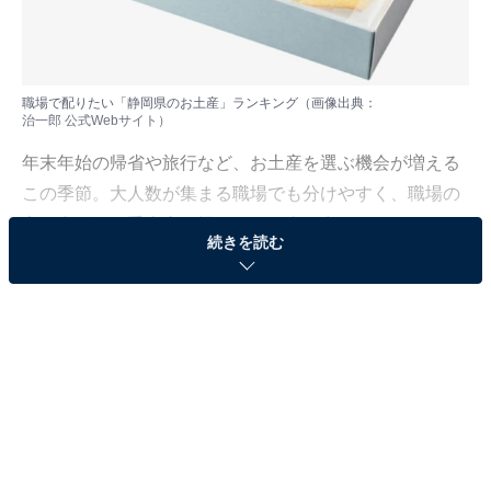
職場で配りたい「静岡県のお土産」ランキング（画像出典：
治一郎 公式Webサイト
）
年末年始の帰省や旅行など、お土産を選ぶ機会が増える
この季節。大人数が集まる職場でも分けやすく、職場の
方に喜ばれる手土産を探している人も多いのではないで
続きを読む
しょうか？
編集部では、2025年12月3～8日、全国20～60代の男女
250人を対象に、職場で配りたいお土産に関するアンケ
ートを実施しました。その中から、職場で配りたい「静
岡県のお土産」ランキングの結果をご紹介します。
＞8位までの全ランキング結果を見る