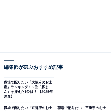
調査概要
調査期間：2025年12月3～8日
調査方法：インターネット調査
調査対象：全国20～60代の男女250人（20代：53
人、30代：85人、40代：63人、50代：36人、60
代：13人）
※本調査は全国250人を対象に実施したもので、結
編集部が選ぶおすすめ記事
果は回答者の意見を集計したものであり、全体の意
見を断定的に示すものではありません
職場で配りたい「大阪府のお土
産」ランキング！ 2位「豚ま
ん」を抑えた1位は？ 【2025年
調査】
2位：治一郎のバームクーヘン（治一郎）／43票
職場で配りたい「京都府のお土
職場で配りたい「三重県のお土
2位は「治一郎のバームクーヘン（治一郎）」でした。