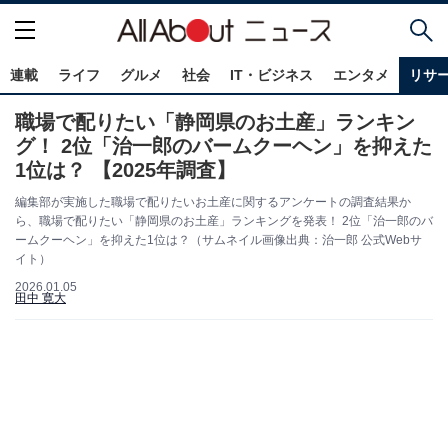
連載
ライフ
グルメ
社会
IT・ビジネス
エンタメ
リサ
職場で配りたい「静岡県のお土産」ランキン
グ！ 2位「治一郎のバームクーヘン」を抑えた
1位は？ 【2025年調査】
編集部が実施した職場で配りたいお土産に関するアンケートの調査結果か
ら、職場で配りたい「静岡県のお土産」ランキングを発表！ 2位「治一郎のバ
ームクーヘン」を抑えた1位は？（サムネイル画像出典：治一郎 公式Webサ
イト）
2026.01.05
田中 寛大