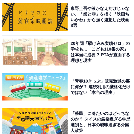
東野圭吾や湊かなえだけじゃな
い、「業と罪」を描く『映画ち
いかわ』から強く連想した映画
8選
20年間「駆け込み実績ゼロ」の
学校も…「こども110番の家」
は本当に必要？ PTAが直面する
理想と現実
「青春18きっぷ」販売激減の裏
に何が？ 連続利用の厳格化だけ
ではない「本当の理由」
「移民」に冷たいのはどっちな
こちらもおすすめ
のか？ スイスの厳格過ぎる学歴
職場で配りたい「愛知県のお土産」ランキン
選別と、日本の曖昧過ぎる外国
グ！ 2位「スターしるこサンド」を抑えた1位
人政策