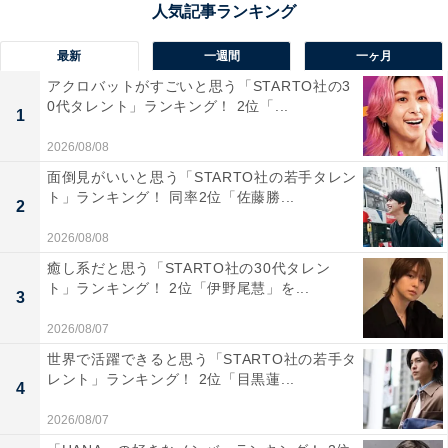
最新
一週間
一ヶ月
アクロバットがすごいと思う「STARTO社の3
0代タレント」ランキング！ 2位「...
1
2026/08/08
面倒見がいいと思う「STARTO社の若手タレン
ト」ランキング！ 同率2位「佐藤勝...
2
2026/08/08
癒し系だと思う「STARTO社の30代タレン
ト」ランキング！ 2位「伊野尾慧」を...
3
1位：うなぎパイ（春華堂）／134票
2026/08/07
世界で活躍できると思う「STARTO社の若手タ
1位は「うなぎパイ（春華堂）」でした。昭和36年の発
レント」ランキング！ 2位「目黒蓮...
4
売以来、愛され続ける浜松の銘菓です。
2026/08/07