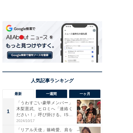
最新
一週間
一ヶ月
「うわすごい豪華メンバー」
「さす
木梨憲武、ヒロミへ「連絡く
は」高
1
1
ださい！」呼び掛ける。IS
災地を
S...
「カ...
2024/10/17
2026/08/0
「リアル天使」篠崎愛、肩を
「女の