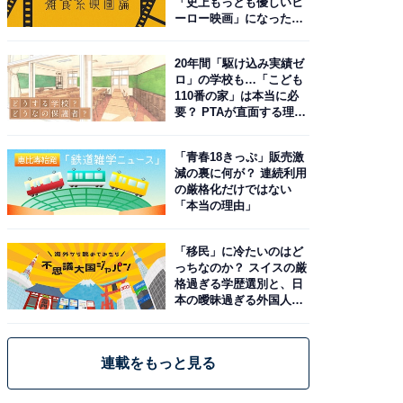
「史上もっとも優しいヒ
ーロー映画」になった理
由。予習したい作品は？
20年間「駆け込み実績ゼ
ロ」の学校も…「こども
110番の家」は本当に必
要？ PTAが直面する理想
と現実
「青春18きっぷ」販売激
減の裏に何が？ 連続利用
の厳格化だけではない
「本当の理由」
「移民」に冷たいのはど
っちなのか？ スイスの厳
格過ぎる学歴選別と、日
本の曖昧過ぎる外国人政
策
連載をもっと見る