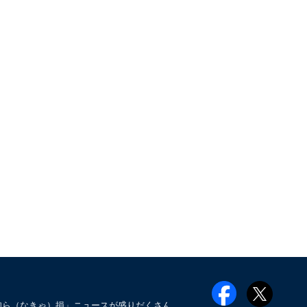
知ら（なきゃ）損」ニュースが盛りだくさん。