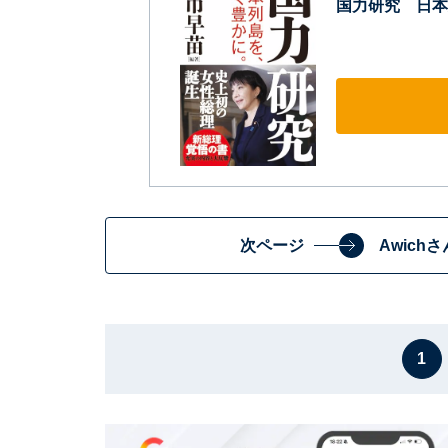
国力研究 日本
次ページ
Awic
1