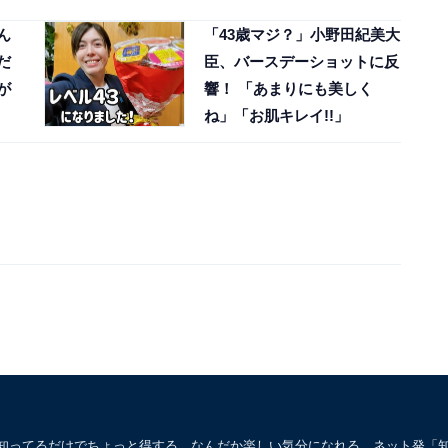
ん
「43歳マジ？」小野田紀美大
だ
臣、バースデーショットに反
が
響！ 「あまりにも美しく
ね」「お肌キレイ!!」
。知ってるだけでちょっと得する、なんだか楽しい気分になれる、ネット発「