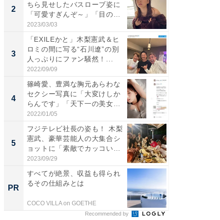
ちら見せしたバスローブ姿に
介、バ
2
2
「可愛すぎんぞ～」「目の表
らのプレ
情...
愛...
2023/03/03
2026/08/0
「EXILEかと」木梨憲武＆ヒ
「脚が
ロミの間に写る“石川遼”の別
横川尚
3
3
人っぷりにファン騒然！...
ムキな姿
刃...
2022/09/09
2026/08/0
篠崎愛、豊満な胸元あらわな
「え、
セクシー写真に「大変けしか
芸人、2
4
4
らんです」「天下一の美女で
エットに
す...
2022/01/05
2026/08/0
フジテレビ社長の姿も！ 木梨
「脳がバ
憲武、豪華芸能人の大集合シ
装姿が話
5
5
ョットに「素敵でカッコい
のお父さ
い...
2023/09/29
2026/08/0
すべてが絶景、収益も得られ
すべて
るその仕組みとは
るその
PR
PR
COCO VILLA on GOETHE
COCO VIL
Recommended by