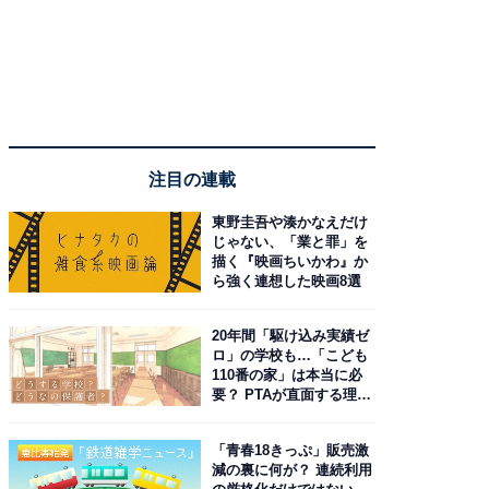
注目の連載
東野圭吾や湊かなえだけ
じゃない、「業と罪」を
描く『映画ちいかわ』か
ら強く連想した映画8選
20年間「駆け込み実績ゼ
ロ」の学校も…「こども
110番の家」は本当に必
要？ PTAが直面する理想
と現実
「青春18きっぷ」販売激
減の裏に何が？ 連続利用