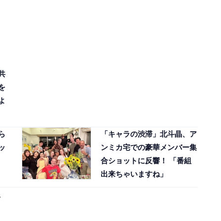
共
を
よ
ら
「キャラの渋滞」北斗晶、ア
ッ
ンミカ宅での豪華メンバー集
合ショットに反響！ 「番組
出来ちゃいますね」
銀