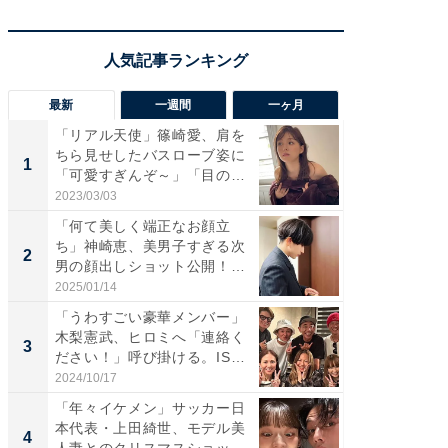
最新
一週間
一ヶ月
「リアル天使」篠崎愛、肩を
「さす
ちら見せしたバスローブ姿に
は」高
1
1
「可愛すぎんぞ～」「目の表
災地を
情...
「カ...
2023/03/03
2026/08/0
「何て美しく端正なお顔立
「女の
ち」神崎恵、美男子すぎる次
介、バ
2
2
男の顔出しショット公開！
らのプレ
「め...
愛...
2025/01/14
2026/08/0
「うわすごい豪華メンバー」
「脚が
木梨憲武、ヒロミへ「連絡く
横川尚
3
3
ださい！」呼び掛ける。IS
ムキな姿
S...
刃...
2024/10/17
2026/08/0
「年々イケメン」サッカー日
「え、
本代表・上田綺世、モデル美
芸人、2
4
4