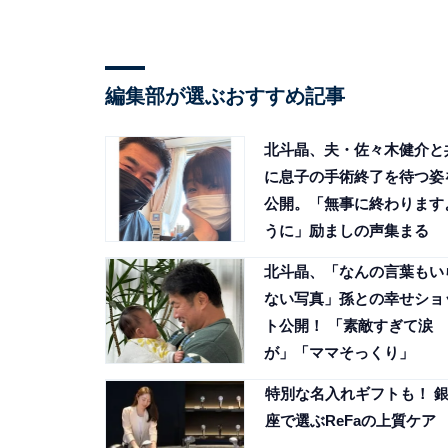
編集部が選ぶおすすめ記事
北斗晶、夫・佐々木健介と
に息子の手術終了を待つ姿
公開。「無事に終わります
うに」励ましの声集まる
北斗晶、「なんの言葉もい
ない写真」孫との幸せショ
ト公開！ 「素敵すぎて涙
が」「ママそっくり」
特別な名入れギフトも！ 
座で選ぶReFaの上質ケア