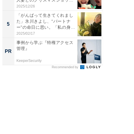
人妻とのクリスマスショット
エットに
に...
2025/12/26
2026/08/0
「がんばって生きてくれまし
「脳がバ
た」氷川きよし、“パートナ
装姿が話
5
5
ー”の命日に思い。「私の身
のお父さ
体...
2025/02/17
2026/08/0
事例から学ぶ『特権アクセス
事例か
管理』
管理』
PR
PR
KeeperSecurity
KeeperSec
Recommended by