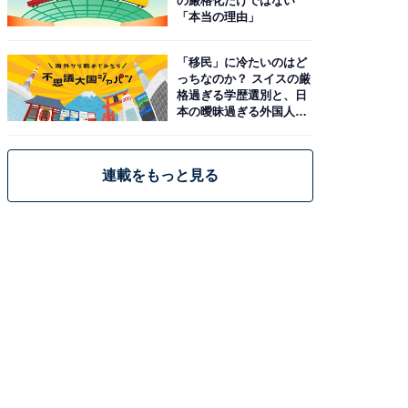
の厳格化だけではない
「本当の理由」
「移民」に冷たいのはど
っちなのか？ スイスの厳
格過ぎる学歴選別と、日
本の曖昧過ぎる外国人政
策
連載をもっと見る