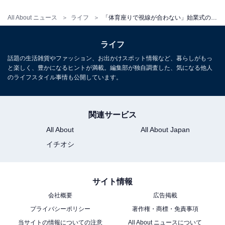
松下隼司さん
All About ニュース
ライフ
「体育座りで視線が合わない」始業式の朝、現役教員がチェックしている“SOS”のサイン
大阪府公立小学校教諭。令和4年度文部科学大臣優
秀教職員表彰受賞。令和6年版教科書編集委員。第4
ライフ
回全日本ダンス教育指導者指導技術コンクール文部
話題の生活雑貨やファッション、お出かけスポット情報など、暮らしがもっ
科学大臣賞、第69回（2020年度）読売教育賞 健
と楽しく、豊かになるヒントが満載。編集部が独自調査した、気になる他人
康・体力づくり部門優秀賞などの受賞歴を持つ。
のライフスタイル事情も公開しています。
「先生を続けるための『演じる』仕事術」
（かもが
わ出版）など著書多数。voicyで
関連サービス
『しくじり先生の「今日の失敗」』
を発信中。
All About
All About Japan
イチオシ
サイト情報
会社概要
広告掲載
プライバシーポリシー
著作権・商標・免責事項
当サイトの情報についての注意
All About ニュースについて