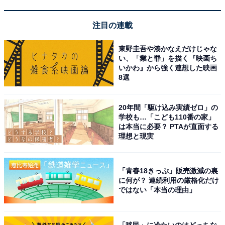
ますが、それは家庭の状況を考えながら行っています。
注目の連載
東野圭吾や湊かなえだけじゃな
い、「業と罪」を描く『映画ち
いかわ』から強く連想した映画
8選
20年間「駆け込み実績ゼロ」の
学校も…「こども110番の家」
は本当に必要？ PTAが直面する
理想と現実
「青春18きっぷ」販売激減の裏
に何が？ 連続利用の厳格化だけ
休み明けに「学校に行きづらくなる」子はいます
ではない「本当の理由」
毎年必ずいる、というような決まったタイプがあるかと
「移民」に冷たいのはどっちな