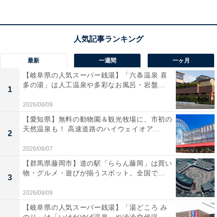
最新
一週間
一ヶ月
【岐阜県の人気スーパー銭湯】「六条温泉 喜
多の湯」は人工温泉や多彩なお風呂・岩盤...
1
始業式での姿勢や視線が、気にかかることがあり
2026/08/09
ます
【愛知県】無料の動物園＆観光牧場に、市初の
天然温泉も！ 高速道路のハイウェイオア...
2
始業式は、1時間目に講堂で行うところが多いです。子
2026/08/07
どもたちは体育座り（三角座り、お山座り）で座って、
【群馬県藤岡市】道の駅「ららん藤岡」は買い
校長先生の話を聞く子どもがほとんどです。そのとき
物・グルメ・遊びが揃うスポット。全国で...
3
に、足をだらんと伸ばして座ったり、話を聞いているは
ずなのに下を向いてしまったりする子がいます。
2026/08/09
【岐阜県の人気スーパー銭湯】「湯どころ み