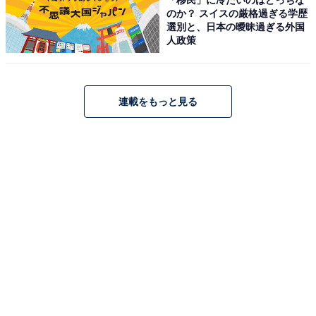
言われると、そうではありません。ただ、冬休み明けや
のか？ スイスの厳格過ぎる学歴
夏休み明けに、学校に行きづらくなる子はいると思いま
選別と、日本の曖昧過ぎる外国
人政策
す。
生活リズムが崩れたから、という理由だけではないと感
連載をもっと見る
じています。授業や学校の決まりごと、学校での1日の
過ごし方そのものが、しんどいと感じている子が、長期
の休みを経て、「やっぱり学校は合わないな」と、その
思いを強くすることがあるんだと思います。
長い休みの間は、「明日もある」「明日もある」と過ご
せますが、冬休みが終わって、「また学校に行くのか」
と思うと、気が重くなる。学校の仕組み自体、昭和から
大きく変わっていない部分もありますし、難しい問題だ
なと感じています。