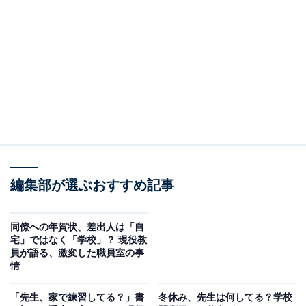
始業式の朝、「あ、生活リズムが崩れているな」と
分かるサインはどこですか？
（回答）
まずは表情と声、教室に入ってくるときの様子から
確認します。
編集部が選ぶおすすめ記事
どういうことなのか、以下で詳しく解説します。
同僚への年賀状、差出人は「自
※本記事で紹介している商品の購入やサービスの利用により、売上の一部が
宅」ではなく「学校」？ 現役教
オールアバウトに還元されることがあります。
員が語る、激変した職員室の事
情
始業式の朝、まず見るのは「表情」と「声」
「先生、家で練習してる？」書
冬休み、先生は何してる？学校