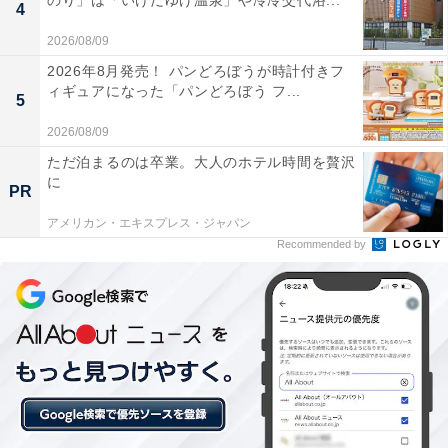
のり」は「いけだゆげ温泉」や冷冷交代浴...
目を見て話を聞けない、視線が合わない。そういう様子
4
を見ると、「何かあったんかな」と気になります。た
2026/08/09
だ、子どもの数が多いので、姿勢や表情、声の大きさだ
2026年8月発売！ パンどろぼうが時計付きフ
けでは、どうしても読み取れない部分もあります。分か
ィギュアになった「パンどろぼう フ...
5
らないことも多いです。
2026/08/09
ただ泊まるのは卒業。大人のホテル時間を贅沢
だから私は、普通に聞くようにしています。「昨日、9
に
PR
時までに寝た人？」「10時までに寝た人？」と、実際に
アメリカン・エキスプレス・ジャパン
手を挙げてもらいます。「お隣さんと、どっちが早く寝
Recommended by
たか対決してごらん」と言うと、「じゃあ僕が勝った」
と、少し場が和らぐこともあります。
その流れで、「昨日、12時より遅かった人？」と聞くこ
ともあります。やっぱり、休み明けは多いですね。これ
は、大人でも同じだと思います。朝ごはんについても、
「何食べたかな」「食べなかった人」と聞くことがあり