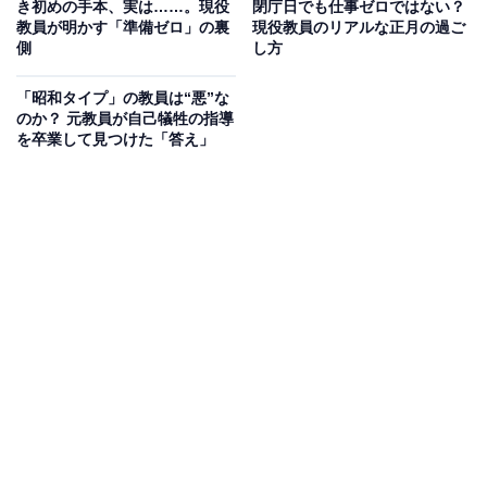
始業式の朝、私が最初に見るのは、子どもたちの表情で
き初めの手本、実は……。現役
閉庁日でも仕事ゼロではない？
教員が明かす「準備ゼロ」の裏
現役教員のリアルな正月の過ご
す。硬いな、重いな、と感じることがあります。
側
し方
教室に入ってくるときの様子もそうです。「おはようご
「昭和タイプ」の教員は“悪”な
のか？ 元教員が自己犠牲の指導
ざいます」と元気に声が出ているか、それとも声が小さ
を卒業して見つけた「答え」
い、ほとんど出ていないのか。こわごわと入ってくる子
もいます。
夏休みほどではありませんが、冬休み明けにも、そうい
う様子は見られます。夏休みは期間が長い分、もっと多
いなと思います。暑さもありますし。