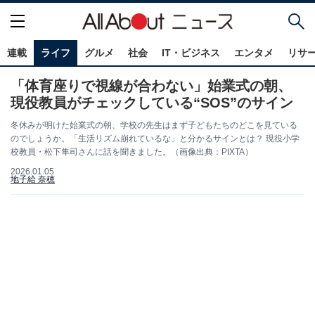
連載
ライフ
グルメ
社会
IT・ビジネス
エンタメ
リサ
「体育座りで視線が合わない」始業式の朝、
現役教員がチェックしている“SOS”のサイン
冬休みが明けた始業式の朝、学校の先生はまず子どもたちのどこを見ている
のでしょうか。「生活リズム崩れているな」と分かるサインとは？ 現役小学
校教員・松下隼司さんに話を聞きました。（画像出典：PIXTA）
2026.01.05
地子給 奈穂