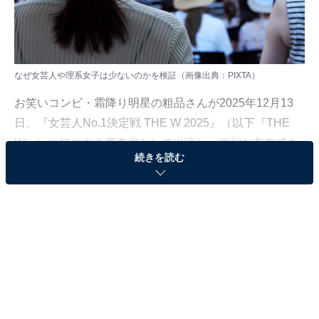
なぜ女芸人や理系女子は少ないのかを検証（画像出典：PIXTA）
お笑いコンビ・霜降り明星の粗品さんが2025年12月13
日、『女芸人No.1決定戦 THE W 2025』（以下『THE
W』）に初の大会審査員として出演し、強烈な存在感を
続きを読む
発揮しました。一つひとつのネタに対して詳細で具体的
なコメントを述べ、「賞金1000万円の大会にしてはレベ
ルが低い」といった辛辣（しんらつ）な発言をし、話題
となったのです。
この件は多く報道されると同時に、セレブリティーや
YouTuberも取り上げました。その中で目立ったのは、
「そもそも女性だけの賞レースがあるのは逆差別ではな