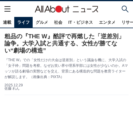
連載
ライフ
グルメ
社会
IT・ビジネス
エンタメ
リサ
粗品の『THE W』酷評で再燃した「逆差別」
論争。大学入試と共通する、女性が勝てな
い“劇場の構造”
『THE W』での「女性だけの大会は逆差別」という議論を機に、大学入試の
「女子枠」問題を考察。なぜお笑い界や理系学部には女性が少ないのか。Aマ
ッソが語る劇場の実態などを交え、背景にある構造的な問題を教育ライター
が解説します。（画像出典：PIXTA）
2025.12.29
佐藤 れん