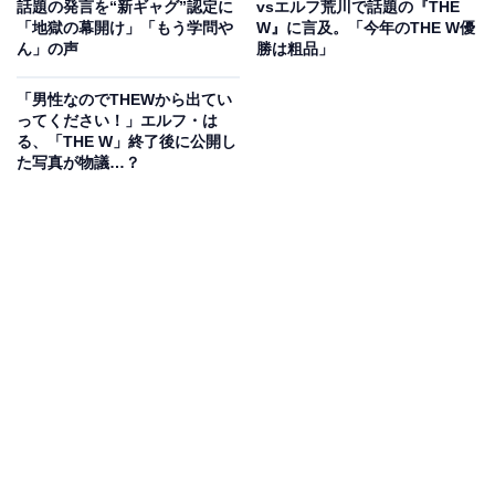
話題の発言を“新ギャグ”認定に
vsエルフ荒川で話題の『THE
女性漫才師が「テレビの主役」だった1980年代
「地獄の幕開け」「もう学問や
W』に言及。「今年のTHE W優
ん」の声
勝は粗品」
少し昔の話になりますが、1980年代に漫才ブームがあり
「男性なのでTHEWから出てい
ました。
ってください！」エルフ・は
る、「THE W」終了後に公開し
その頃、漫才コンビの今いくよ・くるよが漫才のつかみ
た写真が物議…？
で「女の漫才師はぎょうさんいるけど」と話していまし
たが、当時は女性漫才師がたくさんいて、テレビで見な
い日はありませんでした。
自虐ネタを得意とした今いくよ・くるよ、毒舌が鋭かっ
た春やすこ・けいこ、そしてけんか風の漫才で笑わせた
ハイヒールなど、多くの女性コンビもいました。
漫才は話芸や演技力で見せるもので、これは女性が得意
なジャンルです。また、ネタ作りもクリエイティブな作