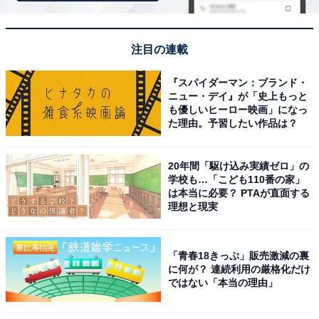
ところがこのランキング戦は女子に不利なのです。
以前、朝日新聞のWeb記事で、お笑いコンビのAマッソ
注目の連載
が「劇場に来るのは若い女性のお客さんたちなので、自
『スパイダーマン：ブランド・
分たちのネタを披露しても見てくれない感触があった。
ニュー・デイ』が「史上もっと
そのため、賞レースで勝ち抜いていった」という旨を話
も優しいヒーロー映画」になっ
た理由。予習したい作品は？
しているのを読みました。
20年間「駆け込み実績ゼロ」の
女性の客の多くは男性コンビのファンです。そこにAマ
学校も…「こども110番の家」
ッソのようなかわいらしい女性2人が現れてネタをやっ
は本当に必要？ PTAが直面する
理想と現実
ても、興味を持ってくれないというわけです。劇場に来
る観客はほとんどが若い女性で、彼女たちは芸人をアイ
ドル的に見ることも多いため、男性芸人の方がファンを
「青春18きっぷ」販売激減の裏
獲得しやすく、注目されやすいのです。
に何が？ 連続利用の厳格化だけ
ではない「本当の理由」
まず、このような構造があるため、女性芸人はなかなか