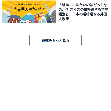
事務所の若手ランキングで上位にいけないのです。
「移民」に冷たいのはどっちな
のか？ スイスの厳格過ぎる学歴
選別と、日本の曖昧過ぎる外国
ある男性の芸人は結婚したことを隠していたそうです。
人政策
「自分たちと付き合いたいと思って劇場に通ってくる女
性ファンもいるから」という理由で。
連載をもっと見る
そのように、劇場の客は若い女性が中心なので、かわい
らしい女性2人が出て行ってネタをやっても、興味を持
ってもらえないこともあるのです。
劇場でうまくいかないとすると、賞レースで頑張るしか
ありませんが、さあ、この賞レースも女性には不利な理
由があります。
次回はハイヒールのリンゴさんが語る「『M-1』で女性
芸人が勝てない理由」を紹介します。