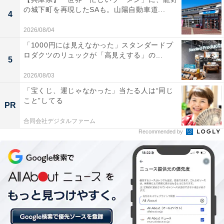
の城下町を再現したSAも。山陽自動車道...
4
2026/08/04
「1000円には見えなかった」スタンダードプ
ロダクツのリュックが「高見えする」の...
5
「ネタを見てもらえない」Aマッソも痛感した劇
2026/08/03
場の構造
「宝くじ、運じゃなかった」当たる人は“同じ
こと”してる
PR
さて、芸人はどうやって注目を浴びていくのでしょう。
合同会社デジタルファーム
Recommended by
多くのお笑い事務所には若手芸人のランキングがあり、
その順位を競うライブがあります。そこで勝ち抜いてい
くと、テレビのオーディションを受けるチャンスなどが
与えられます。このランキング戦は観客の投票で決まる
ことが多いです。