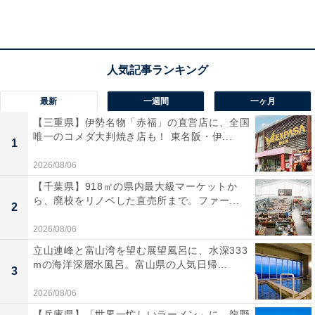
業なので、女性が男性に負ける要素はありません。
『M-1』審査員の海原ともこさんは今でもテレビで漫才
を披露しますが、たわいもない女性同士のおしゃべりが
実に面白く、その優れた話芸で観客を魅了します。
最新
一週間
一ヶ月
【三重県】伊勢名物「赤福」の直営店に、全国
そのように、かつては女性の芸人もたくさん活躍してい
唯一のコメダ大判焼き店も！ 東名阪・伊...
たのに、どうして今は少数派になってしまったのでしょ
1
うか。それには構造の問題があります。
2026/08/06
【千葉県】918㎡の県内最大級マーケットか
ら、廃校をリノベした直売所まで。ファー...
2
2026/08/06
立山連峰と富山湾を望む展望風呂に、水深333
mの海洋深層水風呂。富山県の人気日帰...
3
2026/08/06
【兵庫県】「世界一忙しいラーメン」に、龍野