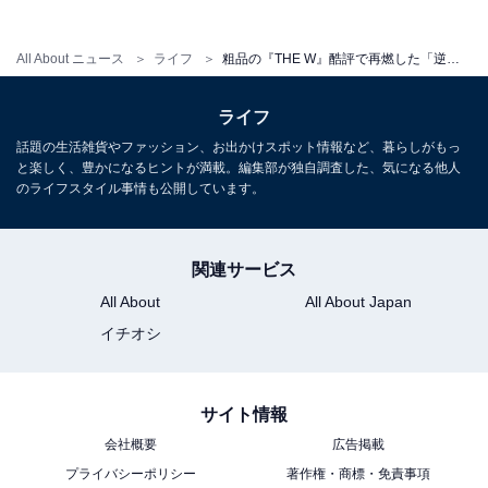
【続きを読む】
All About ニュース
ライフ
粗品の『THE W』酷評で再燃した「逆差別」論争。大学入試と共通する、女性が勝てない“劇場の構造”
「女子枠」は本当にズルいのか。粗品発言から読み解
く、『M-1』と最難関入試に潜む“見えないルール”
ライフ
話題の生活雑貨やファッション、お出かけスポット情報など、暮らしがもっ
この記事の執筆者：佐藤れん プロフィール
と楽しく、豊かになるヒントが満載。編集部が独自調査した、気になる他人
のライフスタイル事情も公開しています。
受験業界に身を置く教育ライター。専門はジェンダーと
大学受験。かつては大学の非常勤講師をしていたこと
も。
関連サービス
All About
All About Japan
イチオシ
こちらもおすすめ
【後編】「女子枠」は本当にズルいのか。粗品
発言から読み解く、『M-1』と最難関入試に潜
む“見えないルール”
サイト情報
会社概要
広告掲載
プライバシーポリシー
著作権・商標・免責事項