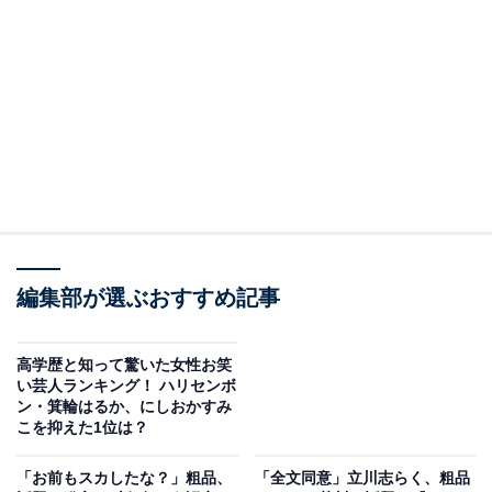
いか」という意見です。
『M-1グランプリ2025』（以下、M-1）の審査員を務め
た経験がある立川志らくさんやタレントのフィフィさん
らが、「スポーツなどの場合は体力差があるから男女別
は分かるが、お笑いはそうではない。女性だけの大会を
やるのは違和感がある」という意見を示しました。
この騒動を見ていて、私は大学の理工系学部の女子枠へ
の反発を思い出しました。今、女子のみが参加できる
編集部が選ぶおすすめ記事
「選抜」は批判される傾向があります。
高学歴と知って驚いた女性お笑
今回は、なぜお笑いの賞レースで女性が少ないかという
い芸人ランキング！ ハリセンボ
問題を分析しながら、この「女子枠」問題について考え
ン・箕輪はるか、にしおかすみ
こを抑えた1位は？
てみたいと思います。
「お前もスカしたな？」粗品、
「全文同意」立川志らく、粗品