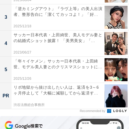
2023/08/04
「逆カミングアウト」『ラヴ上等』の美人出演
者、整形告白に「潔くてカッコよ！」「好...
3
2025/12/18
サッカー日本代表・上田綺世、美人モデル妻と
の結婚式ショット披露！ 「美男美女」「...
4
2023/06/27
「年々イケメン」サッカー日本代表・上田綺
世、モデル美人妻とのクリスマスショットに...
5
2025/12/26
リボ地獄から抜け出したい人は、返済を3～6
ヶ月停止して『大幅に減額してから返済す...
PR
渋谷法務総合事務所
Recommended by