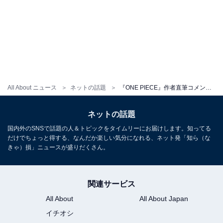
All About ニュース
ネットの話題
『ONE PIECE』作者直筆コメント公開も「まじで最近矛盾がやばすぎるから原作に集中して欲しい」苦言？
ネットの話題
国内外のSNSで話題の人＆トピックをタイムリーにお届けします。知ってる
だけでちょっと得する、なんだか楽しい気分になれる、ネット発「知ら（な
きゃ）損」ニュースが盛りだくさん。
関連サービス
All About
All About Japan
イチオシ