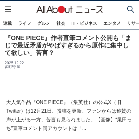
連載
ライフ
グルメ
社会
IT・ビジネス
エンタメ
リサ
『ONE PIECE』作者直筆コメント公開も「ま
じで最近矛盾がやばすぎるから原作に集中し
て欲しい」苦言？
2025.12.22
多町野 望
大人気作品『ONE PIECE』（集英社）の公式X（旧
Twitter）は12月21日、投稿を更新。ファンからは称賛の
声が上がる一方、苦言も見られました。【画像】“尾田っ
ち”直筆コメント同アカウントは「...