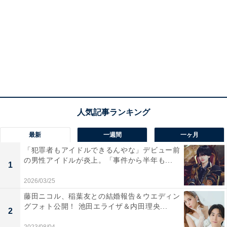
最新
一週間
一ヶ月
「犯罪者もアイドルできるんやな」デビュー前
の男性アイドルが炎上。「事件から半年も...
1
2026/03/25
藤田ニコル、稲葉友との結婚報告＆ウエディン
グフォト公開！ 池田エライザ＆内田理央...
2