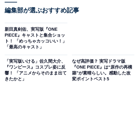
編集部が選ぶおすすめ記事
新田真剣佑、実写版『ONE
PIECE』キャストと集合ショッ
ト！ 「めっちゃカッコいい！」
「最高のキャスト」
「実写版いける」佐久間大介、
なぜ高評価？ 実写ドラマ版
『ワンピース』コスプレ姿に反
『ONE PIECE』は“原作の再構
響！ 「アニメからそのまま出て
築”が素晴らしい。感動した改
きたかと」
変ポイントベスト5