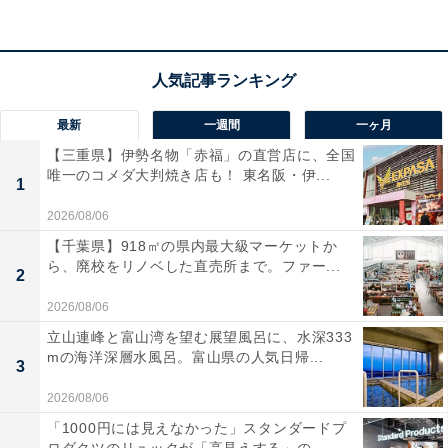
宿泊者からは「大浴場、最上階の露天風呂、ともに泉質
が素晴らしかった」「朝ごはんは、白米に合うおかずが
いっぱいありました」という声があがっています。駅か
らのアクセスの良さを重視する人や、開放感あふれる展
望露天風呂と福島の歴史に触れたい人におすすめの宿で
最新
一週間
一ヶ月
す。
【三重県】伊勢名物「赤福」の直営店に、全国
唯一のコメダ大判焼き店も！ 東名阪・伊...
1
2026/08/06
【千葉県】918㎡の県内最大級マーケットか
ら、廃校をリノベした直売所まで。ファー...
2
2026/08/06
立山連峰と富山湾を望む展望風呂に、水深333
mの海洋深層水風呂。富山県の人気日帰...
3
2026/08/06
「1000円には見えなかった」スタンダードプ