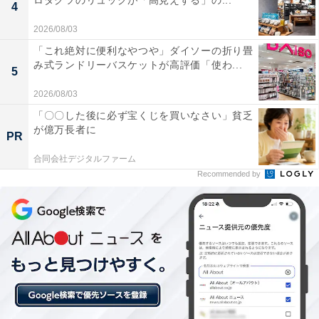
ロダクツのリュックが「高見えする」の...
4
2026/08/03
楽天トラベルの「クーポン祭」とは？
「これ絶対に便利なやつや」ダイソーの折り畳
み式ランドリーバスケットが高評価「使わ...
5
楽天トラベルでは、定期的に「クーポン祭」を開催。人
2026/08/03
気の宿やホテルを対象に、宿泊予約で使えるお得な割引
「〇〇した後に必ず宝くじを買いなさい」貧乏
クーポンを配布します。
が億万長者に
PR
合同会社デジタルファーム
クーポンは、国内宿泊や海外ツアー、レンタカーなど、
Recommended by
さまざまな旅行商品で利用可能。複数のクーポンを組み
合わせて、さらに割引率をアップできる場合もありま
す。賢く旅の計画を立てて、お得に旅行を楽しみましょ
う。