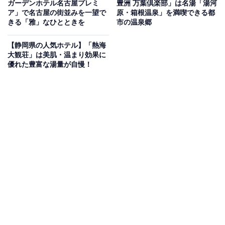
ガーデンホテル名古屋プレミ
豊洲 万葉倶楽部」は名湯「湯河
楽天トラベルでホテルを見る
ア」で名古屋の街並みを一望で
原・箱根温泉」を満喫できる都
きる「雅」なひとときを
市の温泉郷
【静岡県の人気ホテル】「熱海
大観荘」は美肌・温まり効果に
優れた豊富な湯量が自慢！
この宿泊施設のおすすめポイントは？
飯坂温泉駅から徒歩2分の好立地に構える「展望露天風
呂の宿 湯乃家」は、最上階に飯坂唯一のひのき造り展望
露天風呂「天守の湯」を有する宿です。2024年1月にリ
ニューアルされた露天風呂からは、景色を眺めながら歴
史ある名湯を堪能できます。福島が誇る医学者・野口英
世も宿泊した縁ある宿として知られ、夕食には吟味され
た新鮮な海の幸や山の幸など、季節の香り豊かな旬の料
理が並びます。