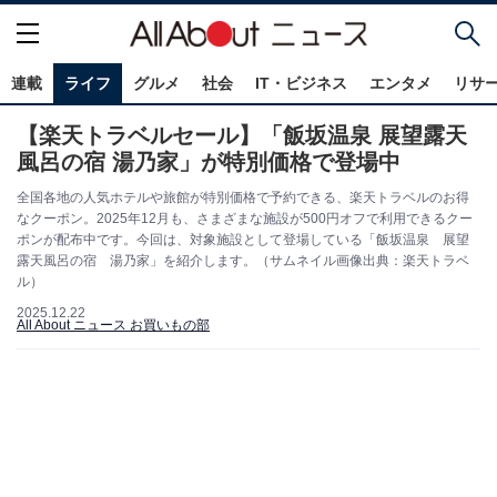
連載
ライフ
グルメ
社会
IT・ビジネス
エンタメ
リサ
【楽天トラベルセール】「飯坂温泉 展望露天
風呂の宿 湯乃家」が特別価格で登場中
全国各地の人気ホテルや旅館が特別価格で予約できる、楽天トラベルのお得
なクーポン。2025年12月も、さまざまな施設が500円オフで利用できるクー
ポンが配布中です。今回は、対象施設として登場している「飯坂温泉 展望
露天風呂の宿 湯乃家」を紹介します。（サムネイル画像出典：楽天トラベ
ル）
2025.12.22
All About ニュース お買いもの部