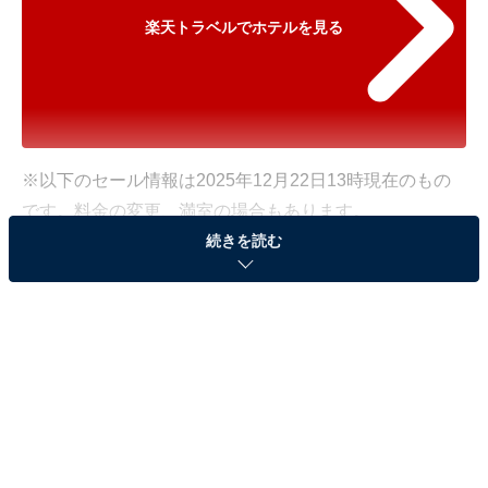
楽天トラベルでホテルを見る
※以下のセール情報は2025年12月22日13時現在のもの
です。料金の変更、満室の場合もあります。
続きを読む
※本記事で紹介している商品の購入やサービスの利用により、売上の一部が
オールアバウトに還元されることがあります。
「飯坂温泉 展望露天風呂の宿 湯乃家」が500円
オフで登場！