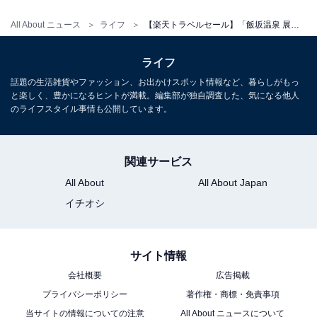
All About ニュース
ライフ
【楽天トラベルセール】「飯坂温泉 展望露天風呂の宿 湯乃家」が特別価格で登場中
ライフ
話題の生活雑貨やファッション、お出かけスポット情報など、暮らしがもっ
と楽しく、豊かになるヒントが満載。編集部が独自調査した、気になる他人
のライフスタイル事情も公開しています。
関連サービス
All About
All About Japan
イチオシ
サイト情報
会社概要
広告掲載
プライバシーポリシー
著作権・商標・免責事項
当サイトの情報についての注意
All About ニュースについて