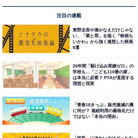
注目の連載
楽天トラベルでクーポン祭を見る
東野圭吾や湊かなえだけじゃな
い、「業と罪」を描く『映画ち
いかわ』から強く連想した映画
8選
※掲載されている情報は記事公開時のものです。あらか
20年間「駆け込み実績ゼロ」の
学校も…「こども110番の家」
じめご了承ください。
は本当に必要？ PTAが直面する
また、記事中の宿泊プランを予約すると、売上の一部が
理想と現実
オールアバウトに還元されることがあります。
「青春18きっぷ」販売激減の裏
この記事の執筆者：
All About ニュース お買
に何が？ 連続利用の厳格化だけ
ではない「本当の理由」
いもの部
Amazonのセール商品から売れ筋ランキングまで、毎日のお買いも
「移民」に冷たいのはどっちな
のがもっと楽しく、もっとお得になる情報をお届け。編集部員によ