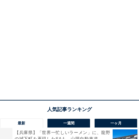
最新
一週間
一ヶ月
【兵庫県】「世界一忙しいラーメン」に、龍野
の城下町を再現したSAも。山陽自動車道...