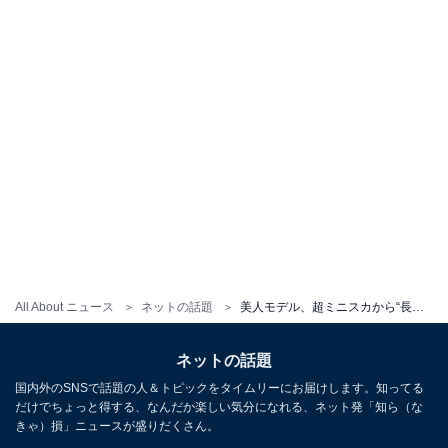
All About ニュース
ネットの話題
美人モデル、超ミニスカから“長ーーーーい”美脚を披露！ 「こんなに女性らしく見えるのは珍しい」
ネットの話題
国内外のSNSで話題の人＆トピックをタイムリーにお届けします。知ってる
だけでちょっと得する、なんだか楽しい気分になれる、ネット発「知ら（な
きゃ）損」ニュースが盛りだくさん。