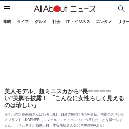
連載
ライフ
グルメ
社会
IT・ビジネス
エンタメ
リサ
美人モデル、超ミニスカから“長ーーーー
い”美脚を披露！ 「こんなに女性らしく見える
のは珍しい」
モデルの水谷果絵さんは12月18日、自身のInstagramを更新。韓国のスキンケ
アブランド「KOPHER（コフェル）」のイベントに出席したことを報告しま
した。（サムネイル画像出典：水谷果絵さん公式Instagramより）