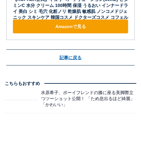
ミンC 水分 クリーム 100時間 保湿 うるおい インナードラ
イ 美白 シミ 毛穴 化粧ノリ 乾燥肌 敏感肌 ノンコメドジェ
ニック スキンケア 韓国コスメ ドクターズコスメ コフェル
Amazonで見る
記事に戻る
こちらもおすすめ
水原希子、ボーイフレンドの膝に座る美脚際立
つツーショット公開！ 「ため息出るほど綺麗」
「かわいい」