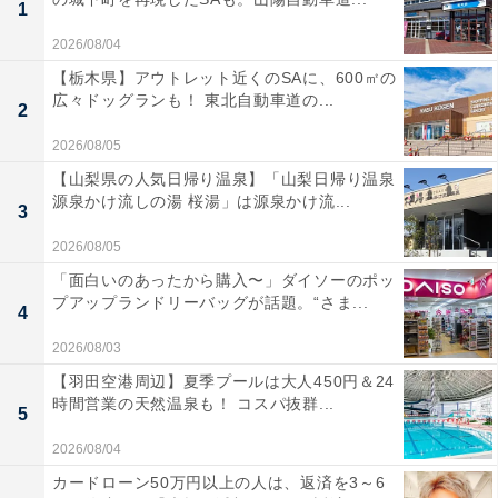
1
2026/08/04
【栃木県】アウトレット近くのSAに、600㎡の
広々ドッグランも！ 東北自動車道の...
2
2026/08/05
【山梨県の人気日帰り温泉】「山梨日帰り温泉
源泉かけ流しの湯 桜湯」は源泉かけ流...
3
2026/08/05
「面白いのあったから購入〜」ダイソーのポッ
プアップランドリーバッグが話題。“さま...
4
2026/08/03
【羽田空港周辺】夏季プールは大人450円＆24
時間営業の天然温泉も！ コスパ抜群...
5
2026/08/04
カードローン50万円以上の人は、返済を3～6