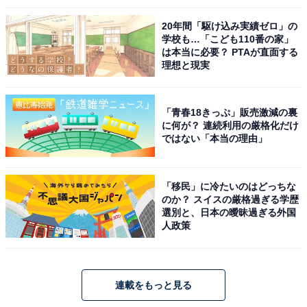
20年間「駆け込み実績ゼロ」の
学校も…「こども110番の家」
は本当に必要？ PTAが直面する
理想と現実
「青春18きっぷ」販売激減の裏
に何が？ 連続利用の厳格化だけ
ではない「本当の理由」
「移民」に冷たいのはどっちな
のか？ スイスの厳格過ぎる学歴
選別と、日本の曖昧過ぎる外国
人政策
連載をもっと見る