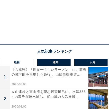
最新
一週間
一ヶ月
【兵庫県】「世界一忙しいラーメン」に、龍野
の城下町を再現したSAも。山陽自動車道...
1
2026/08/04
立山連峰と富山湾を望む展望風呂に、水深333
mの海洋深層水風呂。富山県の人気日帰...
2
2026/08/06