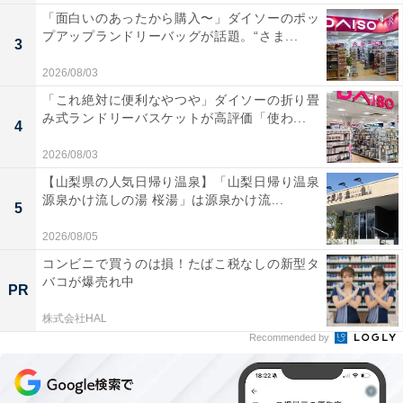
「面白いのあったから購入〜」ダイソーのポッ
プアップランドリーバッグが話題。“さま...
3
2026/08/03
「これ絶対に便利なやつや」ダイソーの折り畳
み式ランドリーバスケットが高評価「使わ...
4
2026/08/03
【山梨県の人気日帰り温泉】「山梨日帰り温泉
源泉かけ流しの湯 桜湯」は源泉かけ流...
5
2026/08/05
コンビニで買うのは損！たばこ税なしの新型タ
バコが爆売れ中
PR
株式会社HAL
Recommended by