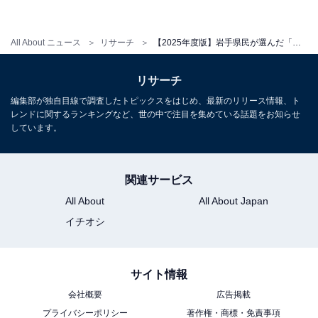
All About ニュース
リサーチ
【2025年度版】岩手県民が選んだ「住み続けたい街（自治体）」ランキング！ 2位「雫石町」を抑えた1位は？
リサーチ
編集部が独自目線で調査したトピックスをはじめ、最新のリリース情報、ト
レンドに関するランキングなど、世の中で注目を集めている話題をお知らせ
しています。
関連サービス
All About
All About Japan
イチオシ
サイト情報
会社概要
広告掲載
プライバシーポリシー
著作権・商標・免責事項