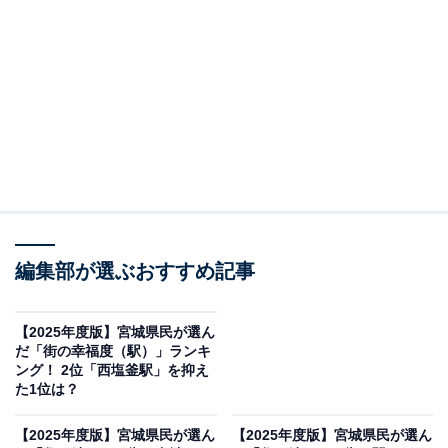
この記事の執筆者：
綾乃岬
All About・All About ニュースの編集者。神奈川県出身。青山学院大
学で英語を専攻し、英語系のサークルにも所属。オールアバウトに
新卒で入社した後、主にAll About・All About ニュースでの企画編集
...続きを読む
を行う。現在はライフスタイル・カルチャー・エンタメなどを中心
に企画編集を担当。とある男性アイドルのファン歴は10年以上。
調査概要
調査期間：2021年～2025年（一部の回答のみ2020
年を追加）
編集部が選ぶおすすめ記事
調査方法：マクロミルの登録モニタに対してインタ
ーネット経由で調査票を配布・回収
【2025年度版】宮城県民が選ん
調査対象：岩手県居住の20歳以上の男女7,349人
だ「街の幸福度（駅）」ランキ
ング！ 2位「西塩釜駅」を抑え
回答方法：「今住んでいる街に、ずっと住んでいた
た1位は？
いと思う」という設問に対して、そう思う：100
点、どちらかと言えばそう思う：75点、どちらでも
【2025年度版】宮城県民が選ん
【2025年度版】宮城県民が選ん