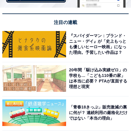
注目の連載
『スパイダーマン：ブランド・
ニュー・デイ』が「史上もっと
も優しいヒーロー映画」になっ
た理由。予習したい作品は？
20年間「駆け込み実績ゼロ」の
学校も…「こども110番の家」
は本当に必要？ PTAが直面する
理想と現実
こちらもおすすめ
「青春18きっぷ」販売激減の裏
に何が？ 連続利用の厳格化だけ
【2025年度版】宮城県民が選んだ「街の幸福度
ではない「本当の理由」
（自治体）」ランキング！ 2位「名取市」を抑
えた1位は？