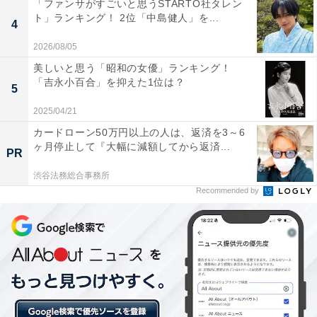
「ファンサがすごいと思うSTARTO社タレン
庁所在地で、文化的なライフスタイルと利便性が両立し
ト」ランキング！ 2位「中島健人」を...
4
ています。まちを歩いて楽しめる環境に加え、郊外の自
2026/08/05
然にもすぐにアクセスできる点が高評価を得ています。
美しいと思う「昭和の女優」ランキング！
「吉永小百合」を抑えた1位は？
5
居住者からは「自然が美しく豊かで、災害が少ない」
2025/04/21
「近隣の施設の充実度や、職場へのアクセスなど、今の
生活をする上で快適」「住み慣れて、愛着があります。
カードローン50万円以上の人は、返済を3～6
ヶ月停止して『大幅に減額してから返済...
家族の墓もありますので、この街から離れる事はないで
PR
す」といった声が寄せられており、3年連続で1位となり
渋谷法務総合事務所
ました。
Recommended by
※回答者のコメントは原文ママです
9位までの全ランキング結果を見
次ページ
る