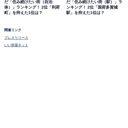
だ「住み続けたい街（自治
だ「住み続けたい街（駅）」ラ
ない：50点、どちらかと言えばそう思わない：25
体）」ランキング！ 2位「利府
ンキング！ 2位「国府多賀城
点、そう思わない：0点とした場合の平均値で算出
町」を抑えた1位は？
駅」を抑えた1位は？
関連リンク
2位：岩手郡雫石町／評点59.4／偏差値67.7
プレスリリース
いい部屋ネット
岩手郡雫石町は、岩手山の雄大な自然に抱かれた美しい
町で、虹の見える風景や清らかな水、美味しい農産物が
特徴です。観光施設も豊富で、スキー場や温泉、小岩井
農場などが暮らしに彩りを加えています。
保育料完全無償化や自校式学校給食の導入など、子育て
支援も手厚く、長く安心して暮らせる環境が整っていま
す。居住者からは「車さえ運転できれば生活に不自由は
感じない。穏やかな人と環境が多い」「長年住んでるか
ら勝手がわかる」「自然が豊か」といった声が寄せられ