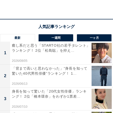
ました。
最新
一週間
一ヶ月
癒し系だと思う「STARTO社の若手タレント」
ランキング！ 2位「松島聡」を抑え...
1
2026/08/05
「背まで高いと思わなかった」“身長を知って
驚いた40代男性俳優”ランキング！ 1...
2
2026/06/13
身長を知って驚いた「20代女性俳優」ランキ
ング！ 2位「橋本環奈」をわずか1票差...
1位：盛岡市／評点60.0／偏差値69.1
3
2026/07/10
盛岡市は、歴史ある街並みと自然が共存する岩手県の県