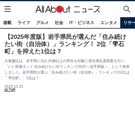
連載
ライフ
グルメ
社会
IT・ビジネス
エンタメ
リサ
【2025年度版】岩手県民が選んだ「住み続け
たい街（自治体）」ランキング！ 2位「雫石
町」を抑えた1位は？
大東建託は、岩手県に住む20歳以上の男女を対象に居住満足度調査を行い、
「いい部屋ネット 住み続けたい街ランキング2025＜岩手県版＞」として発表
しました。岩手県民が選ぶ「住み続けたい街（自治体）」ランキングの2位は
「雫石町」、1位は？
2025.12.25
綾乃岬