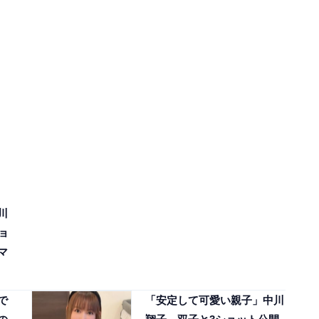
川
ョ
マ
で
「安定して可愛い親子」中川