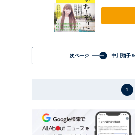
次ページ
中川翔子
1