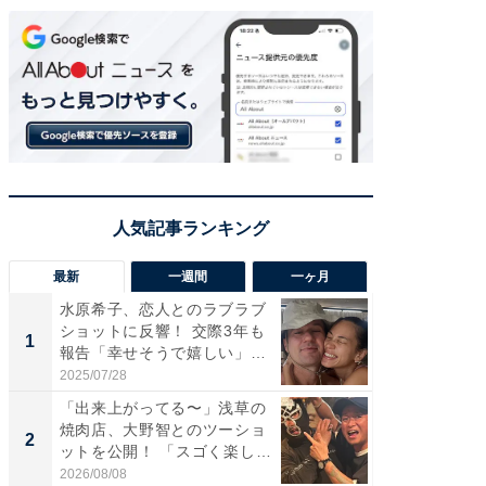
最新
一週間
一ヶ月
水原希子、恋人とのラブラブ
「さす
ショットに反響！ 交際3年も
は」高
1
1
報告「幸せそうで嬉しい」
災地を
「...
「カ...
2025/07/28
2026/08/0
「出来上がってる〜」浅草の
「脚が
焼肉店、大野智とのツーショ
横川尚
2
2
ットを公開！ 「スゴく楽し
ムキな姿
そ...
刃...
2026/08/08
2026/08/0