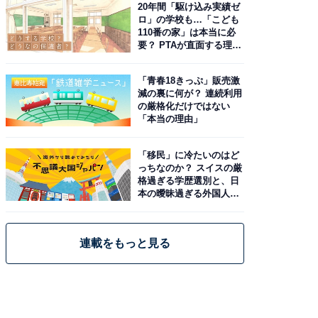
20年間「駆け込み実績ゼ
ロ」の学校も…「こども
110番の家」は本当に必
要？ PTAが直面する理想
と現実
「青春18きっぷ」販売激
減の裏に何が？ 連続利用
の厳格化だけではない
「本当の理由」
「移民」に冷たいのはど
っちなのか？ スイスの厳
格過ぎる学歴選別と、日
本の曖昧過ぎる外国人政
策
連載をもっと見る