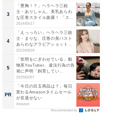
「豊胸！？」ヘラヘラ三銃
「え、
士・ありしゃん、美乳あらわ
芸人、2
3
3
な圧巻スタイル披露！ 「スタ
エットに
イ...
2024/05/17
2026/08/0
「えっっろい」ヘラヘラ三銃
「脳がバ
士・まりな、圧巻の美バスト
装姿が話
4
4
あらわなグラビアショット公
のお父さ
開...
2023/09/29
2026/08/0
「世間をにぎわせている」動
「ちょ
物系YouTuber、違法行為の告
ってま
5
5
発に声明「飼育してい...
熊本地
...
2025/02/07
2026/08/0
「今日の目玉商品は？」毎日
GOETH
変わるAmazonタイムセール
を組み
PR
PR
が見逃せない
Amazon
FINCHI o
Recommended by