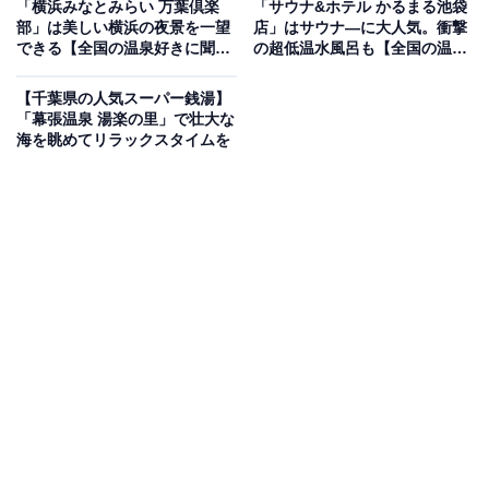
「横浜みなとみらい 万葉倶楽
「サウナ&ホテル かるまる池袋
部」は美しい横浜の夜景を一望
店」はサウナ―に大人気。衝撃
できる【全国の温泉好きに聞い
の超低温水風呂も【全国の温泉
今日から始まる三連休は
た】
好きに聞いた】
「蘭々の湯」へGO GO‼
【千葉県の人気スーパー銭湯】
「幕張温泉 湯楽の里」で壮大な
白湯（電気風呂）では
海を眺めてリラックスタイムを
「月見酒香りの湯」を開催中
澄んだ秋の夜空を感じる碧色の
幻想的な湯船につかりませんか⁈
穏やかな気分に浸れること間違い無し
しかも朝7時から入浴を楽しめます。
皆様のお越しをお待ちしております。
pic.twitter.com/duxkk2Ailg
— ♨蘭々の湯♨ (@spa_resort_RARA)
September 12, 2025