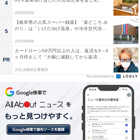
00％源泉掛け流しの天然混合泉を楽しめ...
4
2026/08/09
【岐阜県の人気スーパー銭湯】「湯どころ み
のり」は「いけだゆげ温泉」や冷冷交代浴...
5
2026/08/09
カードローン50万円以上の人は、返済を3～6
ヶ月停止して『大幅に減額してから返済...
PR
渋谷法務総合事務所
Recommended by
「蘭々の湯」の口コミは？
「蘭々の湯」には、以下のような口コミが寄せられてい
ます。
日々のストレス発散、気分転換に最適