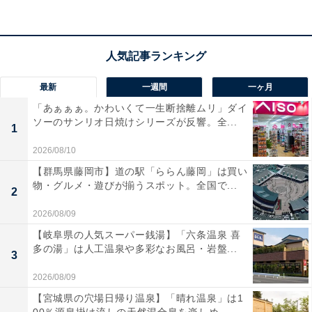
天然温泉と大規模な岩盤温熱施設を堪能できるスパリゾ
ート。天然温泉やつぼ湯など、7種のお風呂で心身とも
に深くリラックスできます。岩盤温熱エリアは広大なス
最新
一週間
一ヶ月
ペースを活かした趣向を凝らした空間となっており、男
「あぁぁぁ。かわいくて一生断捨離ムリ」ダイ
女ともにゆったりとした時間を過ごすことが可能です。
ソーのサンリオ日焼けシリーズが反響。全...
1
2026/08/10
【群馬県藤岡市】道の駅「ららん藤岡」は買い
物・グルメ・遊びが揃うスポット。全国で...
2
楽天トラベルで泊まれるサウナを探す
2026/08/09
【岐阜県の人気スーパー銭湯】「六条温泉 喜
多の湯」は人工温泉や多彩なお風呂・岩盤...
3
2026/08/09
【宮城県の穴場日帰り温泉】「晴れ温泉」は1