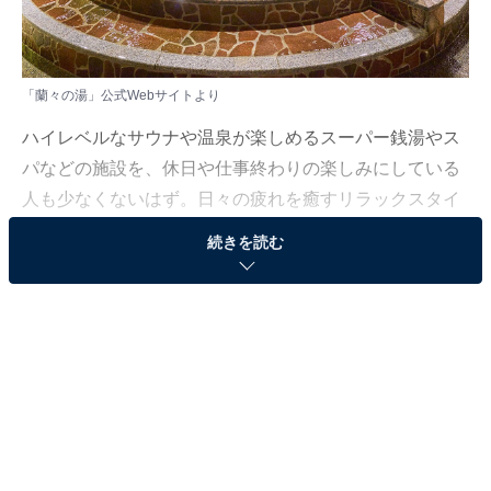
「蘭々の湯」公式Webサイトより
ハイレベルなサウナや温泉が楽しめるスーパー銭湯やス
パなどの施設を、休日や仕事終わりの楽しみにしている
人も少なくないはず。日々の疲れを癒すリラックスタイ
ムは、何物にも代えがたい時間ですよね。しかし、近年
続きを読む
では高い人気をほこる施設も多く、どこに行けばよいか
迷ってしまう……そんな思いを抱えている人もいるので
はないでしょうか。
そんな人に向けて、All About ニュース編集部が厳選し
た、人気かつ評価の高いサウナやスーパー銭湯の施設を
紹介します。今回紹介するのは、千葉県で人気の施設
「蘭々の湯」です。