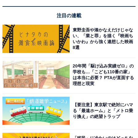
注目の連載
施設に清潔感があり、温泉も心地よい
東野圭吾や湊かなえだけじゃな
い、「業と罪」を描く『映画ち
いかわ』から強く連想した映画
駐車場が広く車で訪れやすい
8選
20年間「駆け込み実績ゼロ」の
学校も…「こども110番の家」
は本当に必要？ PTAが直面する
理想と現実
【要注意】東京駅で絶対にハマ
る「最遠ホーム」と「メトロ乗
り換え」の絶望トラップ
「移民」に冷たいのはどっちな