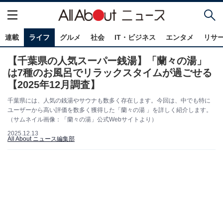
連載
ライフ
グルメ
社会
IT・ビジネス
エンタメ
リサ
【千葉県の人気スーパー銭湯】「蘭々の湯」
は7種のお風呂でリラックスタイムが過ごせる
【2025年12月調査】
千葉県には、人気の銭湯やサウナも数多く存在します。今回は、中でも特に
ユーザーから高い評価を数多く獲得した「蘭々の湯 」を詳しく紹介します。
（サムネイル画像：「蘭々の湯」公式Webサイトより）
2025.12.13
All About ニュース編集部