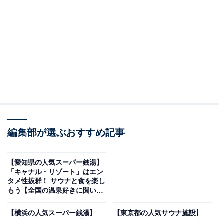
※2025年12月時点で、Googleクチコミが500件以上、平
均評価が4.0超えの銭湯を紹介しています
＞アクセスと料金をチェックする
この記事の執筆者：
All About ニュース編集
部
「All About ニュース」は、ネットの話題から世の中の動きまで、暮
編集部が選ぶおすすめ記事
らしの中にあふれる「なぜ？」「どうして？」を分かりやすく伝え
るAll About発のニュースメディアです。お金や仕事、恋愛、ITに関
...続きを読む
する疑問に対して専門家が分かりやすく回答するほか、エンタメ情
【愛知県の人気スーパー銭湯】
報やSNSで話題のトピックスを紹介しています。
「キャナル・リゾート」はエン
※本記事で紹介している商品の購入やサービスの利用により、売上の一部が
タメ性抜群！ サウナと食を楽し
オールアバウトに還元されることがあります。
もう【全国の温泉好きに聞い
た】
「蘭々の湯」は天然温泉と岩盤温熱エリアが楽し
【横浜の人気スーパー銭湯】
【東京都の人気サウナ施設】
める