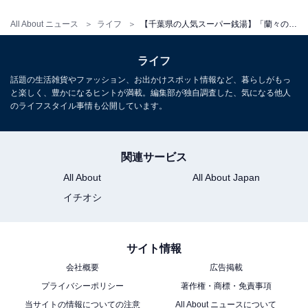
宿泊：不可
All About ニュース
ライフ
【千葉県の人気スーパー銭湯】「蘭々の湯」は7種のお風呂でリラックスタイムが過ごせる【2025年12月調査】
ライフ
話題の生活雑貨やファッション、お出かけスポット情報など、暮らしがもっ
と楽しく、豊かになるヒントが満載。編集部が独自調査した、気になる他人
のライフスタイル事情も公開しています。
関連サービス
All About
All About Japan
イチオシ
サイト情報
会社概要
広告掲載
こちらもおすすめ
プライバシーポリシー
著作権・商標・免責事項
【東京の人気銭湯】「文化浴泉」はモダンでス
当サイトの情報についての注意
All About ニュースについて