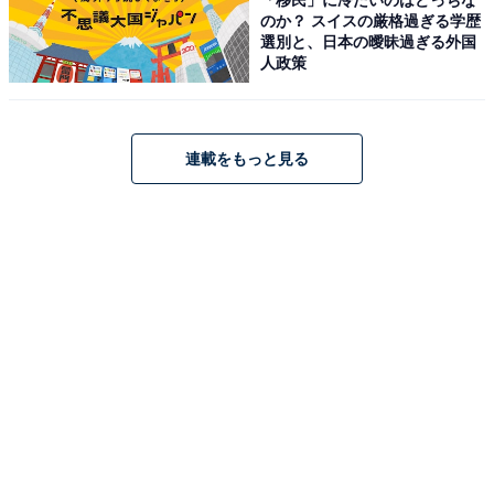
のか？ スイスの厳格過ぎる学歴
選別と、日本の曖昧過ぎる外国
人政策
アクセス・料金情報は？ 泊まれる？
連載をもっと見る
アクセス
所在地：千葉県千葉市稲毛区園生町445-2
アクセス：車で京葉道路 穴川ICより約5分
料金
※料金は全て税込です。
平日：1000円
土・休日：1100円
宿泊可否