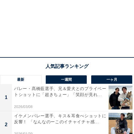
最新
一週間
一ヶ月
バレー・髙橋藍選手、兄＆愛犬とのプライベー
トショットに「超きちょー」「笑顔が見れ...
1
2026/03/08
イケメンバレー選手、キス＆耳食べショットに
反響！ 「なんなのーこのイチャイチャ感...
2