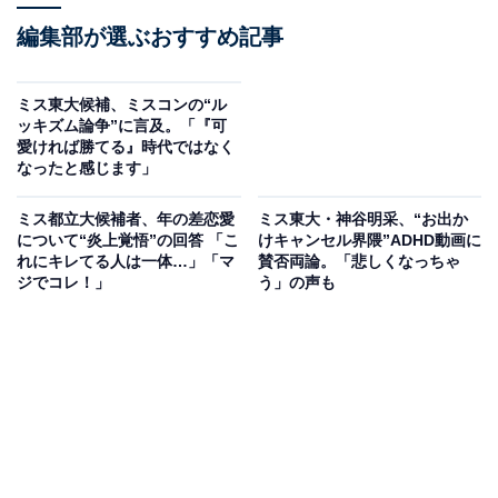
編集部が選ぶおすすめ記事
ミス東大候補、ミスコンの“ル
ッキズム論争”に言及。「『可
愛ければ勝てる』時代ではなく
なったと感じます」
ミス都立大候補者、年の差恋愛
ミス東大・神谷明采、“お出か
について“炎上覚悟”の回答 「こ
けキャンセル界隈”ADHD動画に
れにキレてる人は一体…」「マ
賛否両論。「悲しくなっちゃ
ジでコレ！」
う」の声も