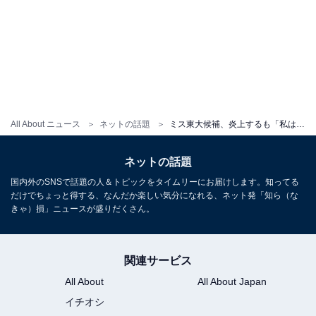
All About ニュース
ネットの話題
ミス東大候補、炎上するも「私はミスコンにおいてはSNS向いてると思います」“親の力”ではないと宣言
ネットの話題
国内外のSNSで話題の人＆トピックをタイムリーにお届けします。知ってる
だけでちょっと得する、なんだか楽しい気分になれる、ネット発「知ら（な
きゃ）損」ニュースが盛りだくさん。
関連サービス
All About
All About Japan
イチオシ