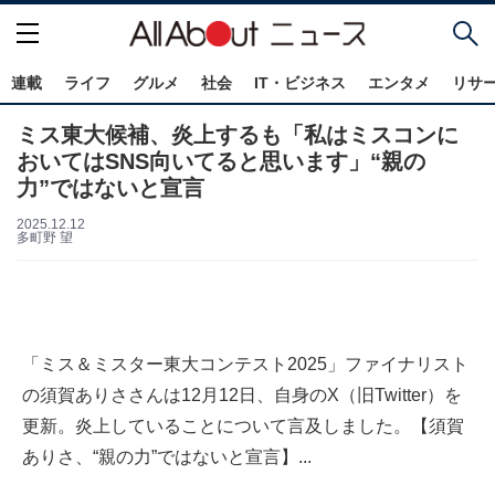
連載
ライフ
グルメ
社会
IT・ビジネス
エンタメ
リサ
ミス東大候補、炎上するも「私はミスコンに
おいてはSNS向いてると思います」“親の
力”ではないと宣言
2025.12.12
多町野 望
「ミス＆ミスター東大コンテスト2025」ファイナリスト
の須賀ありささんは12月12日、自身のX（旧Twitter）を
更新。炎上していることについて言及しました。【須賀
ありさ、“親の力”ではないと宣言】...