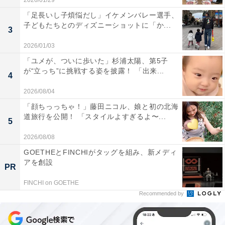
2026/01/29
「足長いし子煩悩だし」イケメンバレー選手、
子どもたちとのディズニーショットに「か...
3
2026/01/03
「ユメが、ついに歩いた」杉浦太陽、第5子
が“立っち”に挑戦する姿を披露！ 「出来...
4
2026/08/04
「顔ちっっちゃ！」藤田ニコル、娘と初の北海
道旅行を公開！ 「スタイルよすぎるよ〜...
5
2026/08/08
GOETHEとFINCHIがタッグを組み、新メディ
アを創設
PR
FINCHI on GOETHE
Recommended by