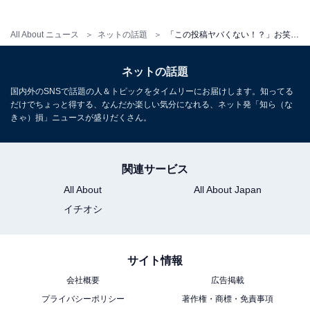
All About ニュース
ネットの話題
「この投稿ヤバくない！？」お笑い芸人、薬剤師の“ミス”明かすも「ありえない」「マジならだめなやつ」
ネットの話題
国内外のSNSで話題の人＆トピックをタイムリーにお届けします。知ってる
だけでちょっと得する、なんだか楽しい気分になれる、ネット発「知ら（な
きゃ）損」ニュースが盛りだくさん。
関連サービス
All About
All About Japan
イチオシ
サイト情報
会社概要
広告掲載
プライバシーポリシー
著作権・商標・免責事項