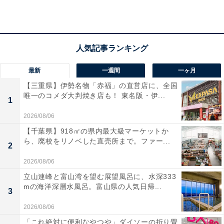
最新
一週間
一ヶ月
【三重県】伊勢名物「赤福」の直営店に、全国
唯一のコメダ大判焼き店も！ 東名阪・伊...
1
2026/08/06
【千葉県】918㎡の県内最大級マーケットか
ら、廃校をリノベした直売所まで。ファー...
2
2026/08/06
立山連峰と富山湾を望む展望風呂に、水深333
mの海洋深層水風呂。富山県の人気日帰...
3
2026/08/06
「これ絶対に便利なやつや」ダイソーの折り畳