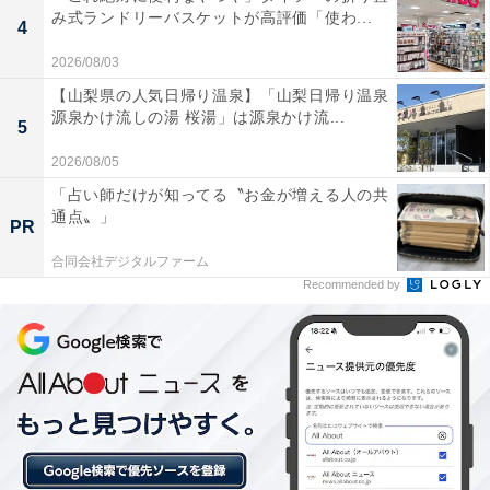
み式ランドリーバスケットが高評価「使わ...
4
2026/08/03
【山梨県の人気日帰り温泉】「山梨日帰り温泉
源泉かけ流しの湯 桜湯」は源泉かけ流...
5
2026/08/05
「占い師だけが知ってる〝お金が増える人の共
通点〟」
PR
合同会社デジタルファーム
Recommended by