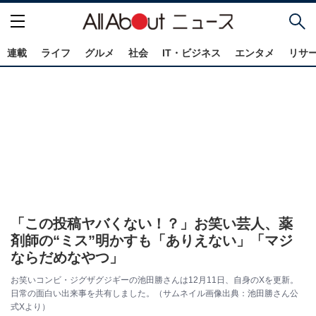
連載
ライフ
グルメ
社会
IT・ビジネス
エンタメ
リサ
「この投稿ヤバくない！？」お笑い芸人、薬
剤師の“ミス”明かすも「ありえない」「マジ
ならだめなやつ」
お笑いコンビ・ジグザグジギーの池田勝さんは12月11日、自身のXを更新。
日常の面白い出来事を共有しました。（サムネイル画像出典：池田勝さん公
式Xより）