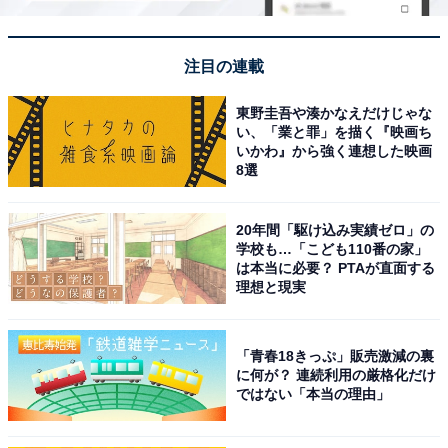
注目の連載
東野圭吾や湊かなえだけじゃな
い、「業と罪」を描く『映画ち
いかわ』から強く連想した映画
8選
20年間「駆け込み実績ゼロ」の
学校も…「こども110番の家」
は本当に必要？ PTAが直面する
理想と現実
「青春18きっぷ」販売激減の裏
に何が？ 連続利用の厳格化だけ
ではない「本当の理由」