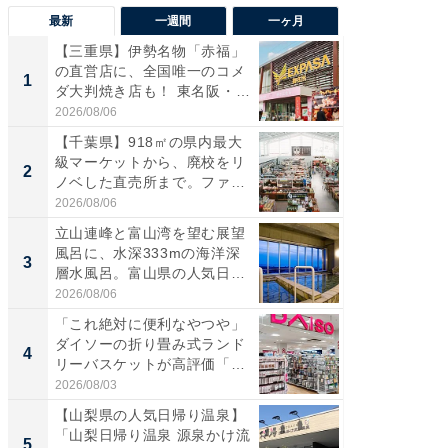
最新
一週間
一ヶ月
【三重県】伊勢名物「赤福」
【兵庫
の直営店に、全国唯一のコメ
ーメン
1
1
ダ大判焼き店も！ 東名阪・
再現した
伊...
道...
2026/08/06
2026/08/0
【千葉県】918㎡の県内最大
【三重
級マーケットから、廃校をリ
「鈴鹿天
2
2
ノベした直売所まで。ファ
は100
ー...
2026/08/06
2026/08/0
立山連峰と富山湾を望む展望
「ミニオ
風呂に、水深333mの海洋深
ッグ！ 
3
3
層水風呂。富山県の人気日
ど、夏限
帰...
2026/08/06
2026/08/0
「これ絶対に便利なやつや」
【埼玉
ダイソーの折り畳み式ランド
「行田天
4
4
リーバスケットが高評価「使
は和の
わ...
が...
2026/08/03
2026/08/0
【山梨県の人気日帰り温泉】
【石川
「山梨日帰り温泉 源泉かけ流
湯】「天
5
5