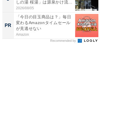
しの湯 桜湯」は源泉かけ流...
賀ゆめ
お...
2026/08/05
2026/08/0
「今日の目玉商品は？」毎日
大人の
変わるAmazonタイムセール
ら。 新
PR
PR
が見逃せない
Amazon
リゾート
Recommended by