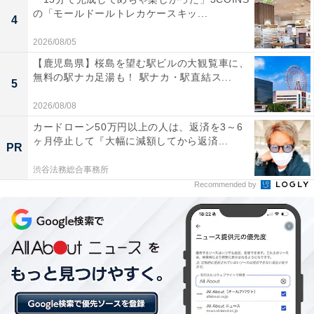
楽天トラベルの「5と0のつく日」キャンペーンと
の「モールドールトレカケースキッ...
4
は？
2026/08/05
【鹿児島県】桜島を望む駅ビルの大観覧車に、
楽天トラベルでは、毎月5日・10日・15日・20日・25
無料の駅ナカ足湯も！ 駅ナカ・駅直結ス...
5
日・30日に特別キャンペーンを実施。対象日にエントリ
2026/08/08
ー＆予約をすると、宿泊料金が特別価格になるほか、ポ
イント還元率もアップします。
カードローン50万円以上の人は、返済を3～6
ヶ月停止して『大幅に減額してから返済...
PR
さらに、キャンペーン対象施設の中には、期間限定のス
渋谷法務総合事務所
ペシャルプランや豪華特典が付く場合もあります。旅行
Recommended by
をお得に楽しみたい方は、ぜひこの機会を活用しましょ
う。
＞楽天トラベルでキャンペーンを見る
※掲載されている情報は記事公開時のものです。あらか