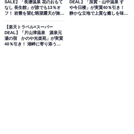
SALE】「長瀞温泉 花のおもて
DEAL】「加賀・山中温泉 すゞ
なし 長生館」が誰でも13％オ
や今日楼」が実質40％引き！
フ！ 岩畳を望む眺望露天が旅情
静かな立地で上質な癒しを味わ
を誘う宿【12月11日】
う宿【12月11日】
【楽天トラベル×スーパー
DEAL】「片山津温泉 源泉元
湯の宿 かのや光楽苑」が実質
この宿泊施設のおすすめポイントは？
40％引き！ 湖畔に寄り添う和
の空気が旅情を深める【12月12
八ヶ岳グレイスホテルは、日本三選星名所の一つに選ば
日】
れている八ヶ岳・野辺山高原に位置する宿です。標高
1375mの「星の聖地」で、ホテルスタッフが満天の星空
を案内しています。客室は全室「八ヶ岳ビュー」で、雄
大な八ヶ岳を裾野から山頂まで望めます。また、ホテル
直営の「八ヶ岳グレイス農園」で大切に育てた安心安全
な高原野菜を使った料理も自慢です。
宿泊者からは「お食事もどれも美味しく、特にお野菜は
とても新鮮でこちらも毎回の滞在の楽しみになっていま