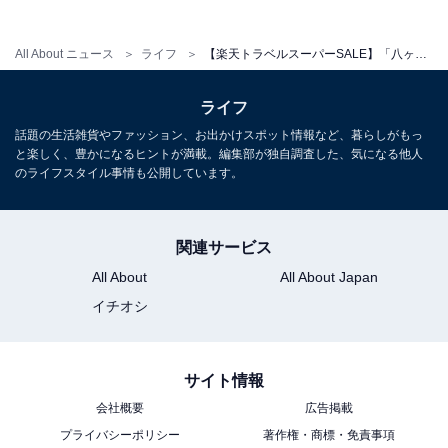
All About ニュース
ライフ
【楽天トラベルスーパーSALE】「八ヶ岳グレイスホテル」が今だけ特別価格に！ 高原の静けさと満天の星が魅力のホテル【12月12日】
ライフ
話題の生活雑貨やファッション、お出かけスポット情報など、暮らしがもっ
と楽しく、豊かになるヒントが満載。編集部が独自調査した、気になる他人
のライフスタイル事情も公開しています。
関連サービス
All About
All About Japan
イチオシ
サイト情報
会社概要
広告掲載
プライバシーポリシー
著作権・商標・免責事項