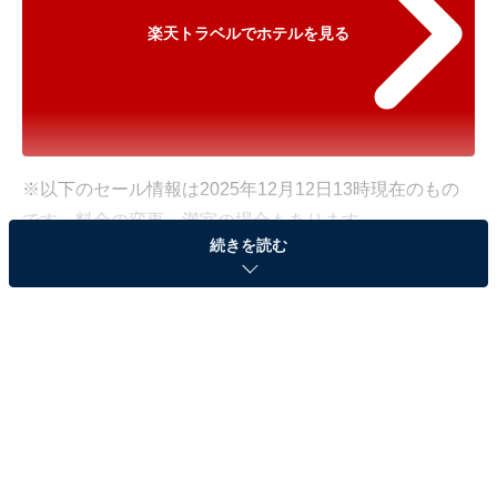
楽天トラベルでホテルを見る
※以下のセール情報は2025年12月12日13時現在のもの
です。料金の変更、満室の場合もあります。
続きを読む
※本記事で紹介している商品の購入やサービスの利用により、売上の一部が
オールアバウトに還元されることがあります。
「八ヶ岳グレイスホテル」が特別価格で登場！