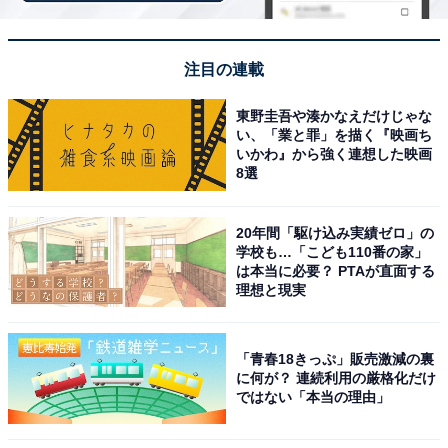
じめご了承ください。
また、記事中の宿泊プランを予約すると、売上の一部が
オールアバウトに還元されることがあります。
注目の連載
東野圭吾や湊かなえだけじゃな
この記事の執筆者：
All About ニュース お買
い、「業と罪」を描く『映画ち
いかわ』から強く連想した映画
いもの部
8選
Amazonのセール商品から売れ筋ランキングまで、毎日のお買いも
のがもっと楽しく、もっとお得になる情報をお届け。編集部員によ
20年間「駆け込み実績ゼロ」の
る独自レビューなど、ここでしか手に入らない情報も満載です。
...続きを読む
学校も…「こども110番の家」
は本当に必要？ PTAが直面する
理想と現実
こちらもおすすめ
【楽天トラベルセール】「淡路島うずしお温
「青春18きっぷ」販売激減の裏
泉 うめ丸」が今だけ特別価格に！ 鳴門の渦潮
に何が？ 連続利用の厳格化だけ
近くの宿で味わう海の恵み【12月12日】
ではない「本当の理由」