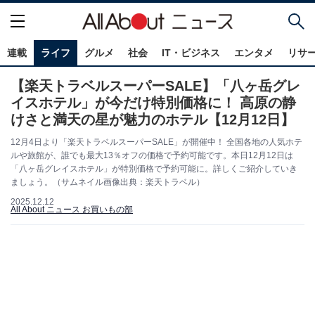
連載
ライフ
グルメ
社会
IT・ビジネス
エンタメ
リサ
【楽天トラベルスーパーSALE】「八ヶ岳グレ
イスホテル」が今だけ特別価格に！ 高原の静
けさと満天の星が魅力のホテル【12月12日】
12月4日より「楽天トラベルスーパーSALE」が開催中！ 全国各地の人気ホテ
ルや旅館が、誰でも最大13％オフの価格で予約可能です。本日12月12日は
「八ヶ岳グレイスホテル」が特別価格で予約可能に。詳しくご紹介していき
ましょう。（サムネイル画像出典：楽天トラベル）
2025.12.12
All About ニュース お買いもの部