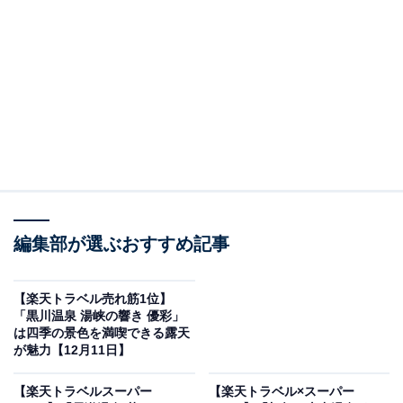
画像出典：楽天トラベル
編集部が選ぶおすすめ記事
「八ヶ岳グレイスホテル」は現在特別価格で宿泊可能で
す。
【楽天トラベル売れ筋1位】
「黒川温泉 湯峡の響き 優彩」
は四季の景色を満喫できる露天
が魅力【12月11日】
【楽天トラベルスーパー
【楽天トラベル×スーパー
楽天トラベルでホテルを見る