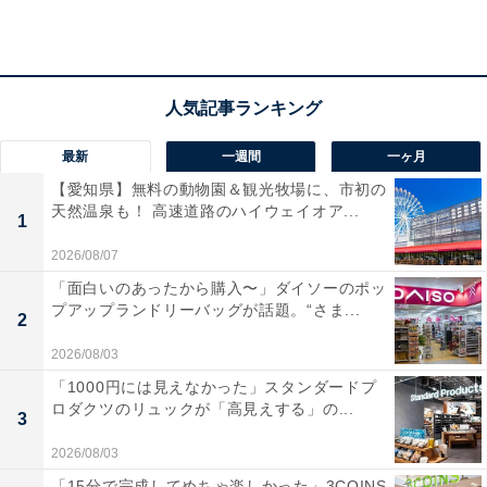
す」「特に朝目覚めてからの景色はとても綺麗で圧巻で
した」という声があがっています。美しい星空鑑賞を楽
しみたい人や、雄大な八ヶ岳の景色と高原野菜を堪能し
たい人におすすめの宿です。
最新
一週間
一ヶ月
【愛知県】無料の動物園＆観光牧場に、市初の
天然温泉も！ 高速道路のハイウェイオア...
1
2026/08/07
「面白いのあったから購入〜」ダイソーのポッ
プアップランドリーバッグが話題。“さま...
2
2026/08/03
「1000円には見えなかった」スタンダードプ
ロダクツのリュックが「高見えする」の...
3
2026/08/03
「15分で完成してめちゃ楽しかった」3COINS