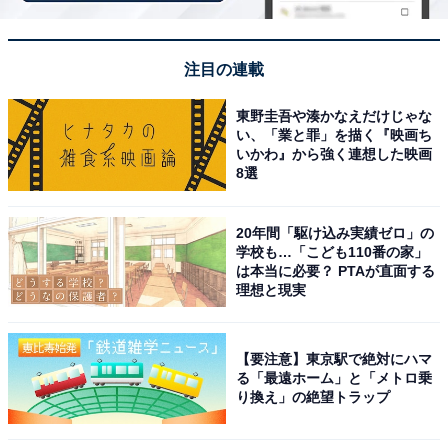
注目の連載
楽天トラベルでクーポン祭を見る
東野圭吾や湊かなえだけじゃな
い、「業と罪」を描く『映画ち
いかわ』から強く連想した映画
8選
20年間「駆け込み実績ゼロ」の
※掲載されている情報は記事公開時のものです。あらか
学校も…「こども110番の家」
は本当に必要？ PTAが直面する
じめご了承ください。
理想と現実
また、記事中の宿泊プランを予約すると、売上の一部が
オールアバウトに還元されることがあります。
【要注意】東京駅で絶対にハマ
る「最遠ホーム」と「メトロ乗
この記事の執筆者：
All About ニュース お買
り換え」の絶望トラップ
いもの部