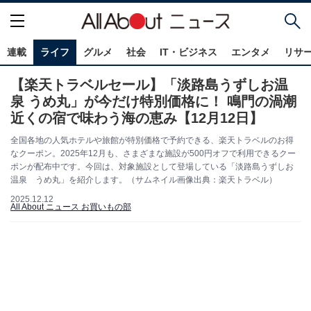
連載
ライフ
グルメ
社会
IT・ビジネス
エンタメ
リサ
【楽天トラベルセール】「淡路島うずしお温
泉 うめ丸」が今だけ特別価格に！ 鳴門の渦潮
近くの宿で味わう海の恵み【12月12日】
全国各地の人気ホテルや旅館が特別価格で予約できる、楽天トラベルのお得
なクーポン。2025年12月も、さまざまな施設が500円オフで利用できるクー
ポンが配布中です。今回は、対象施設として登場している「淡路島うずしお
温泉 うめ丸」を紹介します。（サムネイル画像出典：楽天トラベル）
2025.12.12
All About ニュース お買いもの部