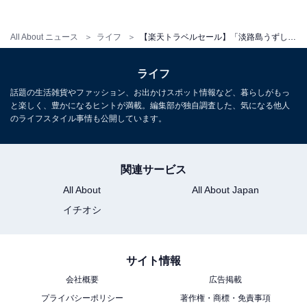
All About ニュース
ライフ
【楽天トラベルセール】「淡路島うずしお温泉 うめ丸」が今だけ特別価格に！ 鳴門の渦潮近くの宿で味わう海の恵み【12月12日】
ライフ
話題の生活雑貨やファッション、お出かけスポット情報など、暮らしがもっ
と楽しく、豊かになるヒントが満載。編集部が独自調査した、気になる他人
のライフスタイル事情も公開しています。
関連サービス
All About
All About Japan
イチオシ
サイト情報
会社概要
広告掲載
プライバシーポリシー
著作権・商標・免責事項