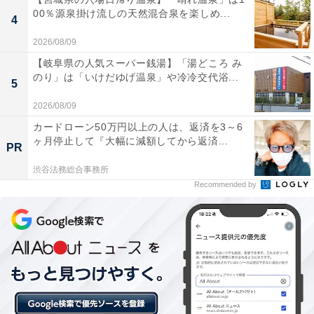
00％源泉掛け流しの天然混合泉を楽しめ...
4
2026/08/09
【岐阜県の人気スーパー銭湯】「湯どころ み
楽天トラベルの「クーポン祭」とは？
のり」は「いけだゆげ温泉」や冷冷交代浴...
5
2026/08/09
楽天トラベルでは、定期的に「クーポン祭」を開催。人
気の宿やホテルを対象に、宿泊予約で使えるお得な割引
カードローン50万円以上の人は、返済を3～6
ヶ月停止して『大幅に減額してから返済...
クーポンを配布します。
PR
渋谷法務総合事務所
クーポンは、国内宿泊や海外ツアー、レンタカーなど、
Recommended by
さまざまな旅行商品で利用可能。複数のクーポンを組み
合わせて、さらに割引率をアップできる場合もありま
す。賢く旅の計画を立てて、お得に旅行を楽しみましょ
う。