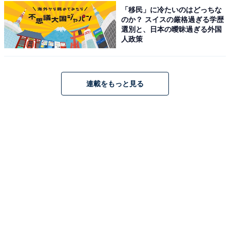
Amazonのセール商品から売れ筋ランキングまで、毎日のお買いも
「移民」に冷たいのはどっちな
のがもっと楽しく、もっとお得になる情報をお届け。編集部員によ
のか？ スイスの厳格過ぎる学歴
る独自レビューなど、ここでしか手に入らない情報も満載です。
...続きを読む
選別と、日本の曖昧過ぎる外国
人政策
こちらもおすすめ
連載をもっと見る
【楽天トラベル売れ筋1位】「黒川温泉 湯峡の
響き 優彩」は四季の景色を満喫できる露天が魅
力【12月11日】