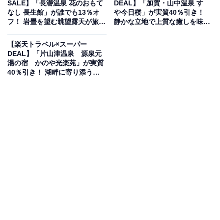
SALE】「長瀞温泉 花のおもて
DEAL】「加賀・山中温泉 すゞ
楽天トラベルでホテルを見る
なし 長生館」が誰でも13％オ
や今日楼」が実質40％引き！
フ！ 岩畳を望む眺望露天が旅情
静かな立地で上質な癒しを味わ
を誘う宿【12月11日】
う宿【12月11日】
【楽天トラベル×スーパー
DEAL】「片山津温泉 源泉元
湯の宿 かのや光楽苑」が実質
40％引き！ 湖畔に寄り添う和
この宿泊施設のおすすめポイントは？
の空気が旅情を深める【12月12
日】
淡路島うずしお温泉の「うめ丸」は、美しい淡路島の自
然に囲まれた宿です。目の前には雄大な鳴門海峡が広が
り、鳴門海峡の眺望と、肌触りが特徴的な「うずしお温
泉」が楽しめます。うずしお温泉は炭酸水素イオンとナ
トリウムイオンが豊富に含まれ、肌をふっくらすべすべ
にする、全国的にも珍しい温泉です。宿自慢の「鯛料
理」をはじめ、地元で新鮮な食材を使った豊富なメニュ
ーを堪能。特に、新鮮な鯛の活き造りや、淡路牛・淡路
島特産の玉ねぎを使ったしゃぶしゃぶなどが人気です。