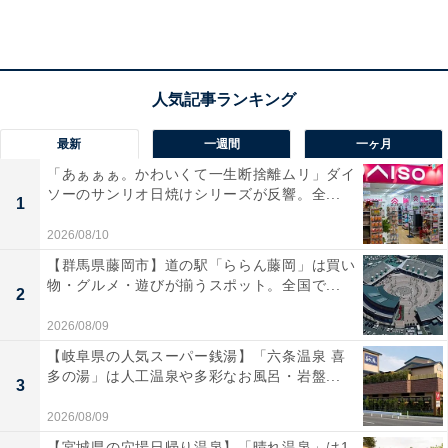
宿泊者からは「鳴門大橋を眺めながら入浴できて最高で
した」「鯛をメインに朝からお腹いっぱい食べれて大満
足なお宿でした」という声があがっています。鳴門海峡
の絶景と珍しい美肌温泉を満喫したい人や、淡路島の新
最新
一週間
一ヶ月
鮮な海の幸と特産品を味わいたい人におすすめの宿で
「あぁぁぁ。かわいくて一生断捨離ムリ」ダイ
す。
ソーのサンリオ日焼けシリーズが反響。全...
1
2026/08/10
【群馬県藤岡市】道の駅「ららん藤岡」は買い
物・グルメ・遊びが揃うスポット。全国で...
2
2026/08/09
【岐阜県の人気スーパー銭湯】「六条温泉 喜
多の湯」は人工温泉や多彩なお風呂・岩盤...
3
2026/08/09
【宮城県の穴場日帰り温泉】「晴れ温泉」は1