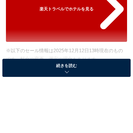
楽天トラベルでホテルを見る
※以下のセール情報は2025年12月12日13時現在のもの
です。料金の変更、満室の場合もあります。
続きを読む
※本記事で紹介している商品の購入やサービスの利用により、売上の一部が
オールアバウトに還元されることがあります。
「淡路島うずしお温泉 うめ丸」が500円オフで登
場！