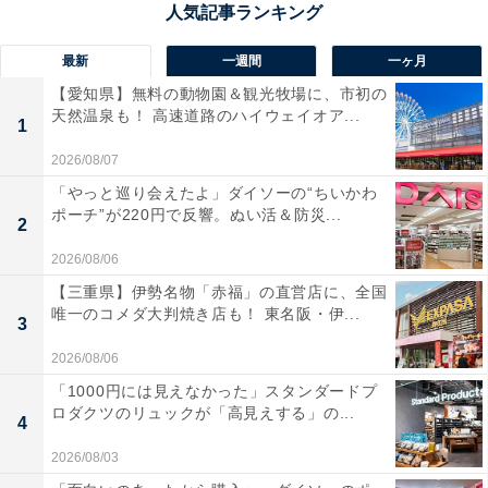
くるので、住居費を除いた15万3464円が回答者の属性に
近い平均生活費ということになります。
最新
一週間
一ヶ月
【愛知県】無料の動物園＆観光牧場に、市初の
実家を出るかどうかについて尋ねると、「45までには出
天然温泉も！ 高速道路のハイウェイオア...
1
たい」とのこと。恋愛や結婚願望については「ありま
2026/08/07
す」と回答しました。
「やっと巡り会えたよ」ダイソーの“ちいかわ
ポーチ”が220円で反響。ぬい活＆防災...
2
2026/08/06
【三重県】伊勢名物「赤福」の直営店に、全国
唯一のコメダ大判焼き店も！ 東名阪・伊...
3
2026/08/06
「1000円には見えなかった」スタンダードプ
ロダクツのリュックが「高見えする」の...
4
2026/08/03