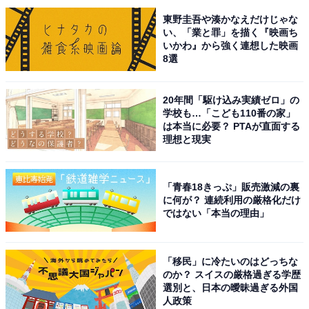
東野圭吾や湊かなえだけじゃな
い、「業と罪」を描く『映画ち
実家暮らしで苦労していることを尋ねると、「幾つにな
いかわ』から強く連想した映画
っても、子供だと思っているようで出かける際どこへ行
8選
くのか、何時ごろ帰ってくるのかをかなり気にしてい
る」とのこと。また、「親が自分をあてにしすぎて自分
20年間「駆け込み実績ゼロ」の
学校も…「こども110番の家」
で物事を考えなくなってきている。実家暮らしなので友
は本当に必要？ PTAが直面する
人や彼を呼べない」と話しました。
理想と現実
お金に関する悩みについては、「実家暮らしでもお金が
「青春18きっぷ」販売激減の裏
意外とたまらない（何かスイーツなどを買う際は人数分
に何が？ 連続利用の厳格化だけ
必要だったりする）外食も人数分払わなくてはならな
ではない「本当の理由」
い」と教えてくれました。
「移民」に冷たいのはどっちな
通勤の便がよく、仕事が忙しかったことから実家を出る
のか？ スイスの厳格過ぎる学歴
選別と、日本の曖昧過ぎる外国
タイミングがなかったと話す回答者。いずれは“実家を出
人政策
たい”という希望と“高齢になっていく両親を残して出て