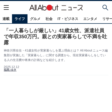
連載
ライフ
グルメ
社会
IT・ビジネス
エンタメ
リサ
「一人暮らしが厳しい」41歳女性、派遣社員
で年収350万円。親との実家暮らしで不満を吐
露
神奈川県在住・41歳女性が実家暮らしを選ぶ理由とは？ All About ニュース編
集部が実施した「実家暮らし」に関する調査から、現在実家暮らしをしてい
る人の生活費や将来の計画などを紹介します。
2025.12.12
福島 ゆき