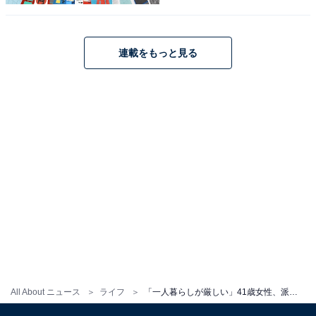
いいのか”という葛藤がうかがえました。
連載をもっと見る
※回答者のコメントは原文ママです
※エピソードは投稿者の当時のものです。現在とはサー
ビスや金額などの情報が異なることがございます
※投稿エピソードのため、内容の正確性を保証するもの
ではございません
1人暮らしの1カ月あたりの平均生
次ページ
活費を見る
All About ニュース
ライフ
「一人暮らしが厳しい」41歳女性、派遣社員で年収350万円。親との実家暮らしで不満を吐露