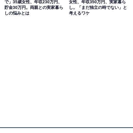
で」35歳女性、年収230万円、
女性、年収350万円、実家暮ら
貯金30万円。両親との実家暮ら
し。「まだ独立の時でない」と
しの悩みとは
考えるワケ
毎月の生活費や貯金額は？
実家に入れている生活費：3万円
交際費：3万円
毎月のお小遣い：8万円
毎月の貯金額：2万円
貯金総額：100万円
総務省統計局が発表した「家計調査報告 家計収支編
（2024年）」によると、35〜59歳女性の1カ月の平均消
費支出は18万7円です。そのうち、住居費の平均は2万
6543円ですが、家賃などは地域や条件によって差が出て