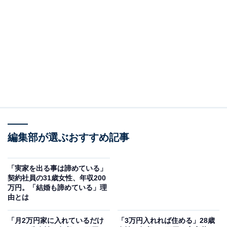
回答者のプロフィール＆実家の状況
回答者本人：41歳女性
職業：派遣社員
在住：神奈川県横浜市
家族構成：父親、母親、自分
世帯年収：親300万円、自分350万円
実家の間取り：マンション3LDK
編集部が選ぶおすすめ記事
「実家を出る事は諦めている」
契約社員の31歳女性、年収200
万円。「結婚も諦めている」理
由とは
「月2万円家に入れているだけ
「3万円入れれば住める」28歳