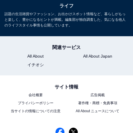
ライフ
話題の生活雑貨やファッション、お出かけスポット情報など、暮らしがもっ
と楽しく、豊かになるヒントが満載。編集部が独自調査した、気になる他人
のライフスタイル事情も公開しています。
関連サービス
All About
All About Japan
イチオシ
こちらもおすすめ
「人間関係の悪化で退職し…」28歳フリーター
男性、貯金40万円、両親との実家暮らしで“3つ
サイト情報
の苦労”
会社概要
広告掲載
プライバシーポリシー
著作権・商標・免責事項
当サイトの情報についての注意
All About ニュースについて