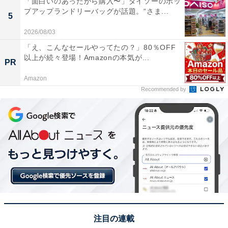
「面白いのあったから購入〜」ダイソーのポッ
プアップランドリーバッグが話題。“さま...
5
2026/08/03
「このまま家を出ていいのか悩む」
「え、こんなセールやってたの？」80％OFF
以上が続々登場！Amazonの本気が...
PR
現在、実家暮らしを選んでいる理由は「交通の便がよい
Amazon
から実家を出る機会がなかった。仕事も忙しく、なかな
Recommended by
か家事ができなかった」と言います。
さらに、「今のお給料で一人暮らしが厳しいため、転職
した際に一人暮らしをしようと思っているが、親が高齢
になってきているためこのまま家を出ていいのかも悩ん
でいる」と続けました。
「親が自分をあてにしすぎ」
注目の連載
両親と同居している回答者。