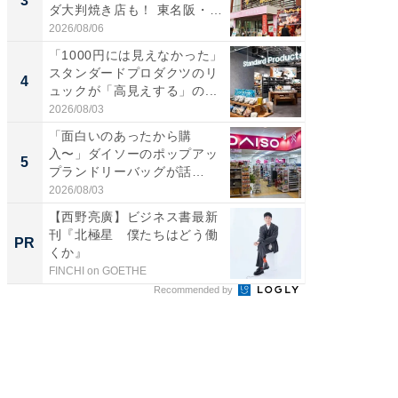
3
3
ダ大判焼き店も！ 東名阪・
ノベし
伊...
ー...
2026/08/06
2026/08/0
「1000円には見えなかった」
ステラ
スタンダードプロダクツのリ
詰め放題
4
4
ュックが「高見えする」の...
00円で「
2026/08/03
2026/08/0
「面白いのあったから購
立山連
入〜」ダイソーのポップアッ
風呂に、
5
5
プランドリーバッグが話
層水風
題。“さま...
帰...
2026/08/03
2026/08/0
【西野亮廣】ビジネス書最新
【西野
刊『北極星 僕たちはどう働
を追求
PR
PR
くか』
は
FINCHI on GOETHE
FINCHI o
Recommended by