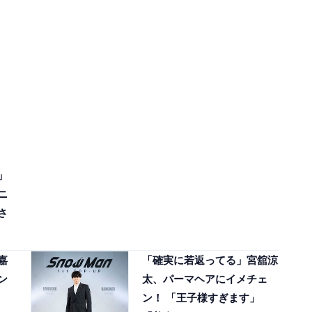
」
ニ
さ
嘉
「確実に若返ってる」宮舘涼
ン
太、パーマヘアにイメチェ
ン！ 「王子様すぎます」