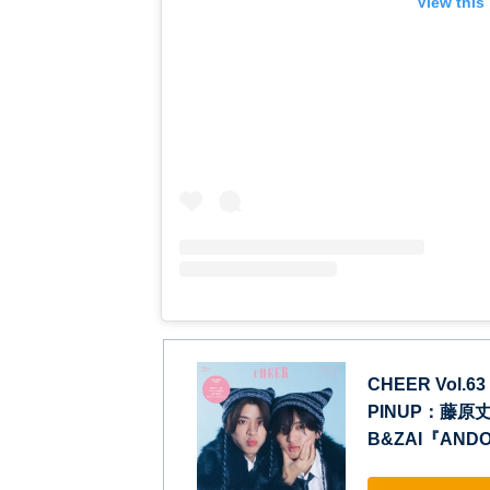
View this
CHEER Vol
PINUP：藤
B&ZAI『ANDO