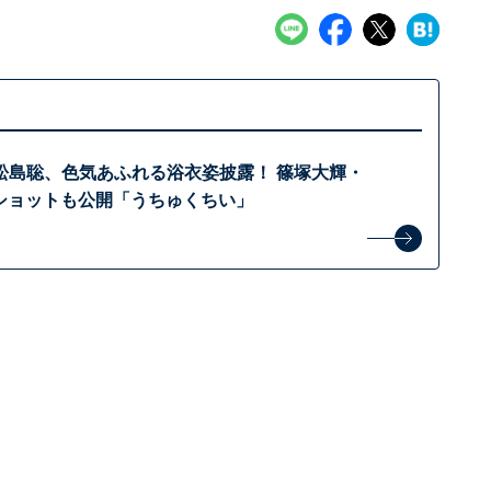
松島聡、色気あふれる浴衣姿披露！ 篠塚大輝・
2ショットも公開「うちゅくちい」