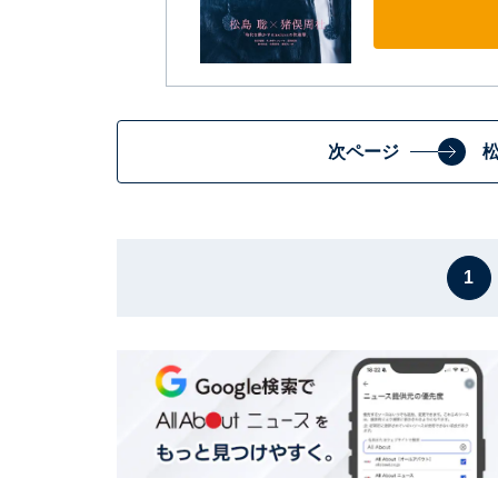
次ページ
1