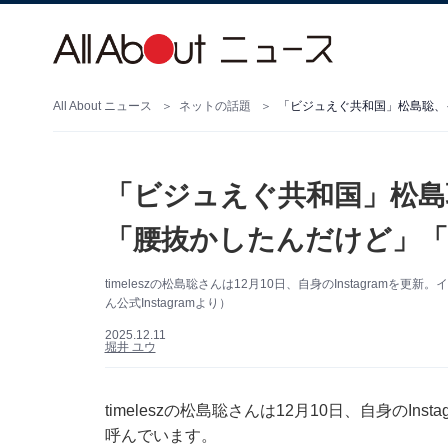
All About ニュース
ネットの話題
「ビジュえぐ共和国」松島聡、
「ビジュえぐ共和国」松島
「腰抜かしたんだけど」「
timeleszの松島聡さんは12月10日、自身のInstagra
ん公式Instagramより）
2025.12.11
堀井 ユウ
timeleszの松島聡さんは12月10日、自身のI
呼んでいます。