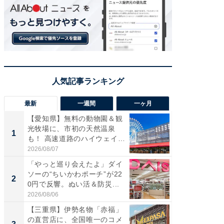
最新
一週間
一ヶ月
【愛知県】無料の動物園＆観
【兵庫
光牧場に、市初の天然温泉
ーメン
1
1
も！ 高速道路のハイウェイオ
再現した
ア...
道...
2026/08/07
2026/08/0
「やっと巡り会えたよ」ダイ
【三重
ソーの“ちいかわポーチ”が22
の直営
2
2
0円で反響。ぬい活＆防災...
ダ大判焼
伊...
2026/08/06
2026/08/0
【三重県】伊勢名物「赤福」
【千葉県
の直営店に、全国唯一のコメ
級マー