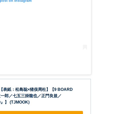
 post on Instagram
.63【表紙：松島聡×猪俣周杜】【9 BOARD
原丈一郎／七五三掛龍也／正門良規／
』】 (TJMOOK)