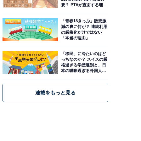
要？ PTAが直面する理想
と現実
「青春18きっぷ」販売激
減の裏に何が？ 連続利用
の厳格化だけではない
「本当の理由」
「移民」に冷たいのはど
っちなのか？ スイスの厳
格過ぎる学歴選別と、日
本の曖昧過ぎる外国人政
策
連載をもっと見る