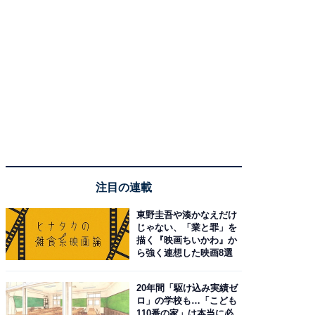
注目の連載
東野圭吾や湊かなえだけ
じゃない、「業と罪」を
描く『映画ちいかわ』か
ら強く連想した映画8選
20年間「駆け込み実績ゼ
ロ」の学校も…「こども
110番の家」は本当に必