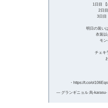
1日目 
2日
3日目
明日の装いは
衣装以
モン
チェキ予
・
https://t.co/ol106Eq
— グランギニョル 烏-karasu- (@