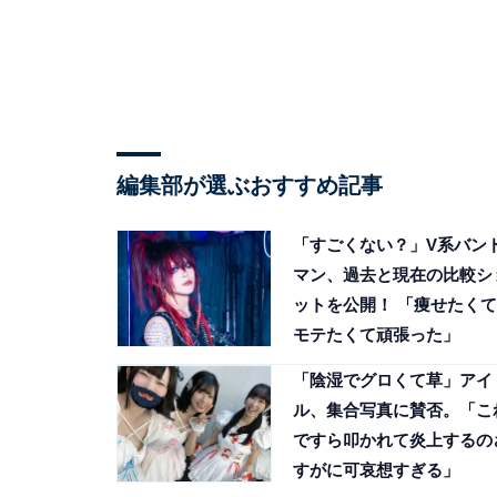
編集部が選ぶおすすめ記事
「すごくない？」V系バン
マン、過去と現在の比較シ
ットを公開！ 「痩せたくて
モテたくて頑張った」
「陰湿でグロくて草」アイ
ル、集合写真に賛否。「こ
ですら叩かれて炎上するの
すがに可哀想すぎる」