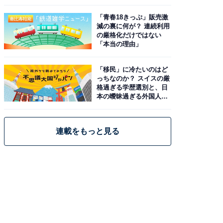
と現実
「青春18きっぷ」販売激
減の裏に何が？ 連続利用
の厳格化だけではない
「本当の理由」
「移民」に冷たいのはど
っちなのか？ スイスの厳
格過ぎる学歴選別と、日
本の曖昧過ぎる外国人政
策
連載をもっと見る