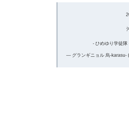
2
沖
- ひめゆり学徒隊 
— グランギニョル 烏-karasu- (@