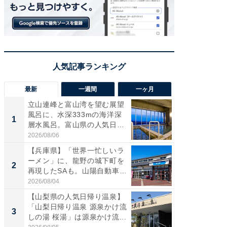
最新
一週間
一ヶ月
立山連峰と富山湾を望む展望
【兵庫
風呂に、水深333mの海洋深
ーメン
1
1
層水風呂。富山県の人気日
再現した
帰...
道...
2026/08/06
2026/08/0
【兵庫県】「世界一忙しいラ
【三重
ーメン」に、龍野の城下町を
「鈴鹿天
2
2
再現したSAも。山陽自動車
は100
道...
2026/08/04
2026/08/0
【山梨県の人気日帰り温泉】
ステラ
「山梨日帰り温泉 源泉かけ流
詰め放題
3
3
しの湯 桜湯」は源泉かけ流...
00円で「