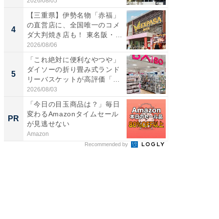
2026/08/05
2026/08/0
【三重県】伊勢名物「赤福」
「ミニオ
の直営店に、全国唯一のコメ
ッグ！ 
4
4
ダ大判焼き店も！ 東名阪・
ど、夏限
伊...
2026/08/06
2026/08/0
「これ絶対に便利なやつや」
【埼玉
ダイソーの折り畳み式ランド
「行田天
5
5
リーバスケットが高評価「使
は和の
わ...
が...
2026/08/03
2026/08/0
「今日の目玉商品は？」毎日
官民37
変わるAmazonタイムセール
産業
PR
PR
が見逃せない
Amazon
Blue Lab
Recommended by