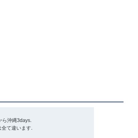
ら沖縄3days.
は全て違います.