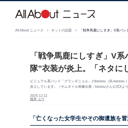
All About ニュース
ネットの話題
「戦争馬鹿にしすぎ」V系バン
「戦争馬鹿にしすぎ」V系
隊”衣装が炎上。「ネタに
ビジュアル系バンド「グランギニョル」のkarasu（烏-karas
炎上しています。（サムネイル画像出典：karasuさん公式Xよ
2025.12.11
堀井 ユウ
「亡くなった女学生やその御遺族を冒