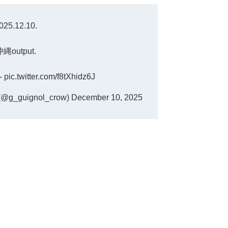
025.12.10.
縄output.
-
pic.twitter.com/f8tXhidz6J
g_guignol_crow)
December 10, 2025