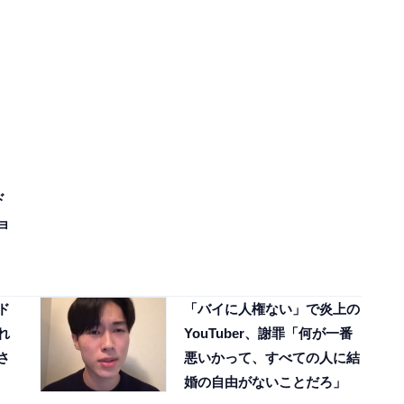
ド
ョ
ド
「バイに人権ない」で炎上の
れ
YouTuber、謝罪「何が一番
さ
悪いかって、すべての人に結
婚の自由がないことだろ」