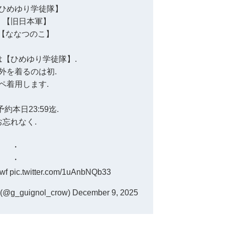
【ひめゆり学徒隊】
目 【旧日本軍】
【ななつのこ】
【ひめゆり学徒隊】.
外を着るのは初.
ペ着用します.
約本日23:59迄.
お忘れなく.
・
・
swf
pic.twitter.com/1uAnbNQb33
g_guignol_crow)
December 9, 2025