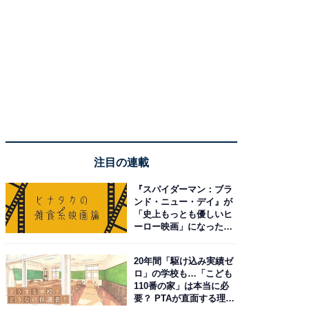
注目の連載
『スパイダーマン：ブラ
ンド・ニュー・デイ』が
「史上もっとも優しいヒ
ーロー映画」になった理
由。予習したい作品は？
20年間「駆け込み実績ゼ
ロ」の学校も…「こども
110番の家」は本当に必
要？ PTAが直面する理想