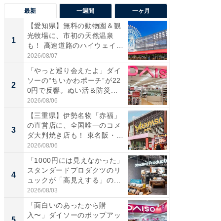
最新
一週間
一ヶ月
【愛知県】無料の動物園＆観
【兵庫
光牧場に、市初の天然温泉
ーメン
1
1
も！ 高速道路のハイウェイオ
再現した
ア...
道...
2026/08/07
2026/08/0
「やっと巡り会えたよ」ダイ
【三重
ソーの“ちいかわポーチ”が22
の直営
2
2
0円で反響。ぬい活＆防災...
ダ大判焼
伊...
2026/08/06
2026/08/0
【三重県】伊勢名物「赤福」
【千葉県
の直営店に、全国唯一のコメ
級マー
3
3
ダ大判焼き店も！ 東名阪・
ノベし
伊...
ー...
2026/08/06
2026/08/0
「1000円には見えなかった」
ステラ
スタンダードプロダクツのリ
詰め放題
4
4
ュックが「高見えする」の...
00円で「
2026/08/03
2026/08/0
「面白いのあったから購
立山連
入〜」ダイソーのポップアッ
風呂に、
5
5