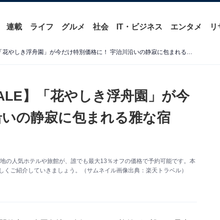
連載
ライフ
グルメ
社会
IT・ビジネス
エンタメ
リ
【楽天トラベルスーパーSALE】「花やしき浮舟園」が今だけ特別価格に！ 宇治川沿いの静寂に包まれる雅な宿【12月11日】
ALE】「花やしき浮舟園」が今
沿いの静寂に包まれる雅な宿
国各地の人気ホテルや旅館が、誰でも最大13％オフの価格で予約可能です。本
詳しくご紹介していきましょう。（サムネイル画像出典：楽天トラベル）