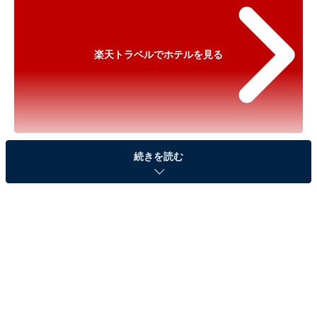
楽天トラベルでホテルを見る
※以下のセール情報は2025年12月10日21時現在のもの
続きを読む
です。料金の変更、満室の場合もあります。
※本記事で紹介している商品の購入やサービスの利用により、売上の一部が
オールアバウトに還元されることがあります。
「高見屋 最上川別邸 紅」が実質40％引きに！