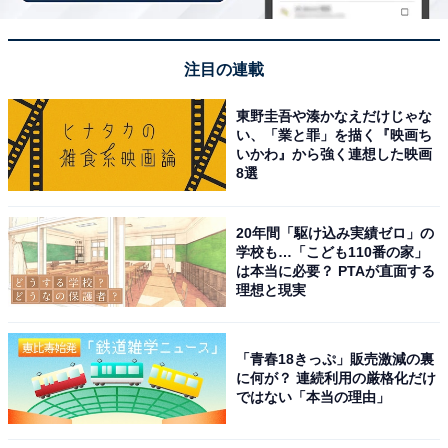
楽天スーパーDEAL対象のホテル・プランを見る
注目の連載
東野圭吾や湊かなえだけじゃな
い、「業と罪」を描く『映画ち
いかわ』から強く連想した映画
※掲載されている情報は記事公開時のものです。あらか
8選
じめご了承ください。 また、記事中の宿泊プランを予約
すると、売上の一部がオールアバウトに還元されること
20年間「駆け込み実績ゼロ」の
があります。
学校も…「こども110番の家」
は本当に必要？ PTAが直面する
理想と現実
この記事の執筆者：
All About ニュース お買
いもの部
「青春18きっぷ」販売激減の裏
Amazonのセール商品から売れ筋ランキングまで、毎日のお買いも
に何が？ 連続利用の厳格化だけ
のがもっと楽しく、もっとお得になる情報をお届け。編集部員によ
ではない「本当の理由」
る独自レビューなど、ここでしか手に入らない情報も満載です。
...続きを読む