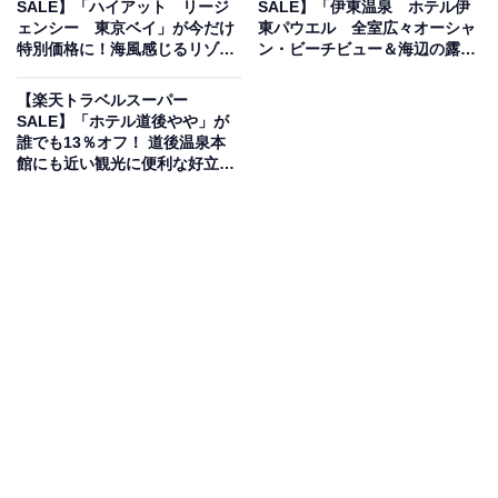
SALE】「ハイアット リージ
SALE】「伊東温泉 ホテル伊
ェンシー 東京ベイ」が今だけ
東パウエル 全室広々オーシャ
楽天トラベルでホテルを見る
特別価格に！海風感じるリゾー
ン・ビーチビュー＆海辺の露天
トホテルで特別な時間【12月10
風呂」が今だけ特別価格に！全
日】
室オーシャンビューと海辺の絶
【楽天トラベルスーパー
景露天を満喫【12月10日】
SALE】「ホテル道後やや」が
誰でも13％オフ！ 道後温泉本
館にも近い観光に便利な好立地
【12月10日】
この宿泊施設のおすすめポイントは？
高見屋 最上川別邸 紅は、最上川沿いに佇む、全室リバー
ビューの宿。窓からは最上川を望む眺めが広がり、特別
な寛ぎの時間です。温泉は、最上川を眺めながらゆった
りと浸かれる草薙温泉。旅の疲れを癒やすひとときで
す。夕食は、山形県最上上の旬の食材と山形県産米を餡
にした特製の「鍋膳」がメイン。最上川の清流料理や地
野菜を使った郷土料理など、風味豊かな会席膳を堪能で
きます。