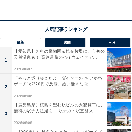
宿泊者からは「星空を眺めながら川端にたたずめるのが
最高に楽しかった」「こんな美味しいしゃぶしゃぶ初め
て食べました」という声があがっています。美しい最上
川の景色を部屋からもお風呂からも楽しみたい人や、山
形ならではの旬の味覚を味わいたい人におすすめの宿で
最新
一週間
一ヶ月
す。
【愛知県】無料の動物園＆観光牧場に、市初の
天然温泉も！ 高速道路のハイウェイオア...
1
2026/08/07
「やっと巡り会えたよ」ダイソーの“ちいかわ
ポーチ”が220円で反響。ぬい活＆防災...
2
2026/08/06
【鹿児島県】桜島を望む駅ビルの大観覧車に、
無料の駅ナカ足湯も！ 駅ナカ・駅直結ス...
3
2026/08/08
「1000円には見えなかった」スタンダードプ