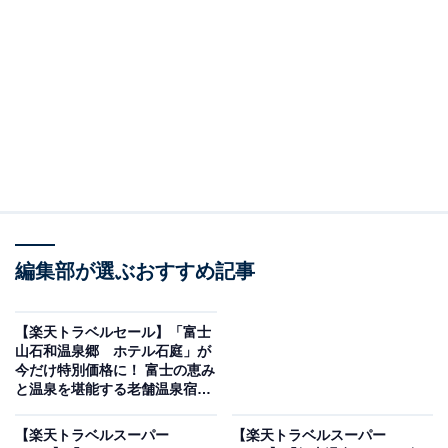
編集部が選ぶおすすめ記事
画像出典：楽天トラベル
「高見屋 最上川別邸 紅」の楽天スーパーDEALプランを
【楽天トラベルセール】「富士
予約すると、実質40％オフで宿泊可能です。
山石和温泉郷 ホテル石庭」が
今だけ特別価格に！ 富士の恵み
と温泉を堪能する老舗温泉宿
【12月10日】
【楽天トラベルスーパー
【楽天トラベルスーパー