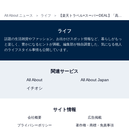
All About ニュース
ライフ
【楽天トラベル×スーパーDEAL】「高見屋 最上川別邸 紅」が実質40％引き！ 贅沢と静けさを楽しむ山形の隠れ宿【12月10日】
ライフ
話題の生活雑貨やファッション、お出かけスポット情報など、暮らしがもっ
と楽しく、豊かになるヒントが満載。編集部が独自調査した、気になる他人
のライフスタイル事情も公開しています。
関連サービス
All About
All About Japan
イチオシ
サイト情報
会社概要
広告掲載
プライバシーポリシー
著作権・商標・免責事項