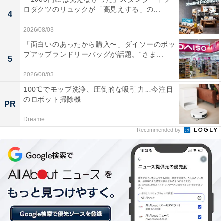
ロダクツのリュックが「高見えする」の...
4
2026/08/03
楽天トラベルのスーパーDEALとは？
「面白いのあったから購入〜」ダイソーのポッ
プアップランドリーバッグが話題。“さま...
5
楽天スーパーDEALは、全国各地の人気ホテルや旅館を
2026/08/03
大幅なポイントバックで予約できるイベント。楽天IDを
100℃でモップ洗浄、圧倒的な吸引力…今注目
用いてスーパーDEAL対象のプランを予約し、実際に宿
のロボット掃除機
PR
泊すると、もれなく宿泊料金の30～40％が楽天ポイント
Dreame
で還元されます。お得に宿泊したい人は、日々更新され
Recommended by
るおすすめプランをお見逃しなく！
※プラン名称に【楽天スーパーDEAL】と記載があるプ
ランのみ、ポイント還元対象です。