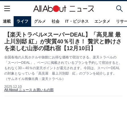
連載
ライフ
グルメ
社会
IT・ビジネス
エンタメ
リサ
【楽天トラベル×スーパーDEAL】「高見屋 最
上川別邸 紅」が実質40％引き！ 贅沢と静けさ
を楽しむ山形の隠れ宿【12月10日】
全国各地の人気ホテルや旅館にお得な価格で宿泊できる、楽天トラベルの
「スーパーDEAL」。ページに掲載されているプランを予約して宿泊すると、
もれなく30～40％の楽天ポイントが還元されます。今回は、スーパーDEAL
の対象となっている「高見屋 最上川別邸 紅」のプランを紹介します。
（サムネイル画像出典：楽天トラベル）
2025.12.10
All About ニュース お買いもの部