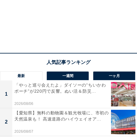
最新
一週間
一ヶ月
「やっと巡り会えたよ」ダイソーの“ちいかわ
ポーチ”が220円で反響。ぬい活＆防災...
1
2026/08/06
【愛知県】無料の動物園＆観光牧場に、市初の
天然温泉も！ 高速道路のハイウェイオア...
2
2026/08/07