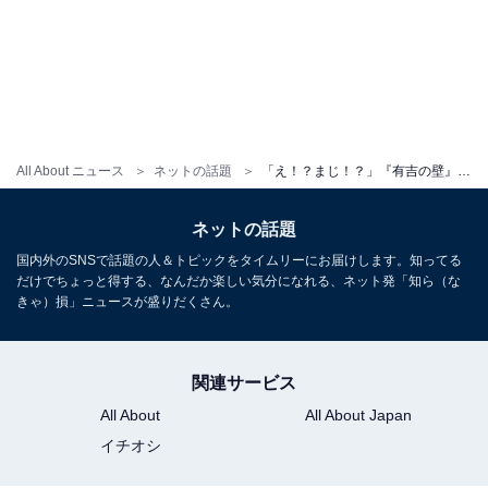
All About ニュース
ネットの話題
「え！？まじ！？」『有吉の壁』人気ユニットがまさかの映画化！ 「1年で展開がエグすぎません！？」
ネットの話題
国内外のSNSで話題の人＆トピックをタイムリーにお届けします。知ってる
だけでちょっと得する、なんだか楽しい気分になれる、ネット発「知ら（な
きゃ）損」ニュースが盛りだくさん。
関連サービス
All About
All About Japan
イチオシ