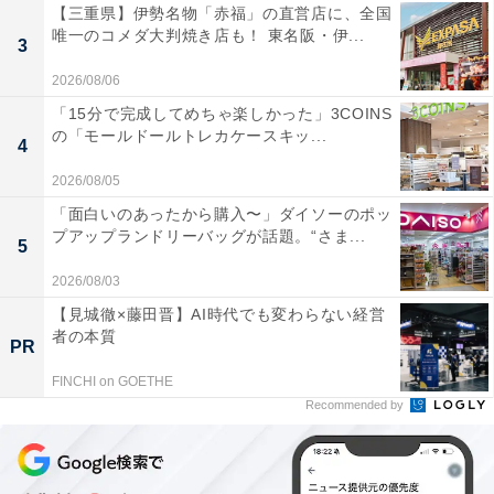
【三重県】伊勢名物「赤福」の直営店に、全国
唯一のコメダ大判焼き店も！ 東名阪・伊...
3
2026/08/06
「15分で完成してめちゃ楽しかった」3COINS
の「モールドールトレカケースキッ...
4
2026/08/05
「面白いのあったから購入〜」ダイソーのポッ
プアップランドリーバッグが話題。“さま...
5
2026/08/03
【見城徹×藤田晋】AI時代でも変わらない経営
者の本質
PR
FINCHI on GOETHE
Recommended by