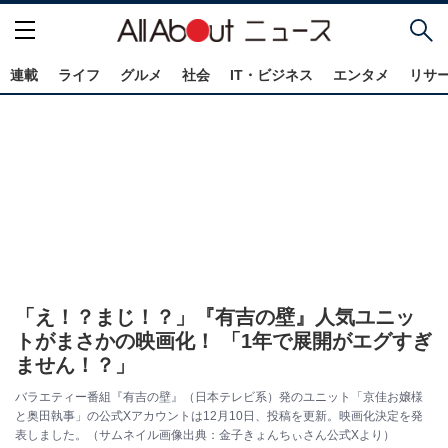
連載
ライフ
グルメ
社会
IT・ビジネス
エンタメ
リサ
「え！？まじ！？」『有吉の壁』人気ユニッ
トがまさかの映画化！ 「1年で展開がエグすぎ
ません！？」
バラエティー番組『有吉の壁』（日本テレビ系）発のユニット「京佳お嬢様
と奥田執事」の公式Xアカウントは12月10日、投稿を更新。映画化決定を発
表しました。（サムネイル画像出典：金子きょんちぃさん公式Xより）