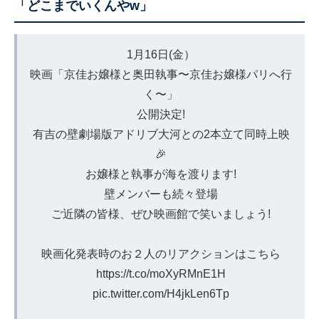
「どこまでいくんやw」
1月16日(金）
映画「京佳お嬢様と奥田執事〜京佳お嬢様パリへ行
く〜」
公開決定!
有吉の壁劇場版アドリブ大河との2本立て同時上映
🎉
お嬢様と執事が海を渡ります!
壁メンバーも続々登場
ご近隣の皆様、ぜひ映画館で笑いましょう!
映画化発表時のお２人のリアクションはこちら
https://t.co/moXyRMnE1H
pic.twitter.com/H4jkLen6Tp