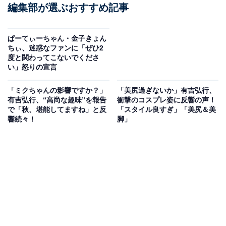
編集部が選ぶおすすめ記事
ぱーてぃーちゃん・金子きょん
ちぃ、迷惑なファンに「ぜひ2
度と関わってこないでくださ
い」怒りの宣言
「ミクちゃんの影響ですか？」
「美尻過ぎないか」有吉弘行、
有吉弘行、“高尚な趣味”を報告
衝撃のコスプレ姿に反響の声！
で「秋、堪能してますね」と反
「スタイル良すぎ」「美尻＆美
響続々！
脚」