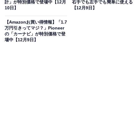
計」が特別価格で登場中【12月
右手でも左手でも簡単に使える
10日】
【12月9日】
Jackery (ジャクリ) ポータブル電源 3000 New 3072Wh
【Amazonお買い得情報】「1.7
大容量 3000Whクラス最軽量 2.5時間満充電
万円引きってマジ？」Pioneer
の「カーナビ」が特別価格で登
Amazonで見る
場中【12月9日】
Jackeryのポータブル電源「JE-3000B」は現在53％オフ
の特別価格・税込16万9100円で販売中。タイムセールの
終了時期は明らかにされておらず、
在庫がなくなり次第
終了する可能性もあります
。
この商品のおすすめポイントは？
3072Whの大容量＆定格3000W（最大6000W）のハイパ
ワー設計
なのに、旧モデルよりも約47％小型化・約43％
軽量化。約4000回の充放電に耐えるリン酸鉄リチウムバ
ッテリー搭載で、長寿命＆高安全性もポイントです。家