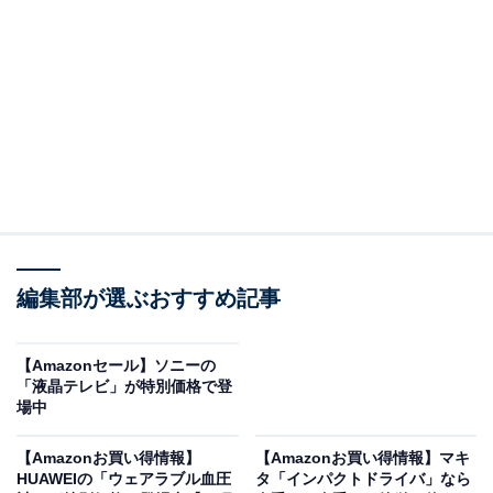
※以下のセール情報は2025年12月10日17時45分現在の
ものです。値段の変更、売り切れの場合もあります。
※本記事で紹介している商品の購入やサービスの利用により、売上の一部が
オールアバウトに還元されることがあります。
編集部が選ぶおすすめ記事
Jackeryの「ポータブル電源」が“今だけ”の限定
価格に！ 53％オフで登場
【Amazonセール】ソニーの
「液晶テレビ」が特別価格で登
場中
【Amazonお買い得情報】
【Amazonお買い得情報】マキ
HUAWEIの「ウェアラブル血圧
タ「インパクトドライバ」なら