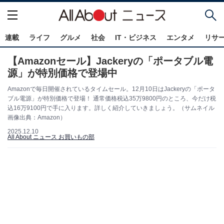
連載
ライフ
グルメ
社会
IT・ビジネス
エンタメ
リサ
【Amazonセール】Jackeryの「ポータブル電
源」が特別価格で登場中
Amazonで毎日開催されているタイムセール。12月10日はJackeryの「ポータ
ブル電源」が特別価格で登場！ 通常価格税込35万9800円のところ、今だけ税
込16万9100円で手に入ります。詳しく紹介していきましょう。（サムネイル
画像出典：Amazon）
2025.12.10
All About ニュース お買いもの部