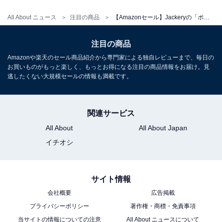
All About ニュース
注目の商品
【Amazonセール】Jackeryの「ポータブル電源」が特別価格で登場中
注目の商品
Amazonや楽天のセール商品紹介から専門家による独自レビューまで、毎日の
お買いものがもっと楽しく、もっとお得になる注目の商品情報をお届け。見
Jackery SolarSaga 100 ソーラーパネル 100W 太陽光パ
逃したくない大規模セールの情報も満載です。
ネル USB-C/USB-A/DC出力 折りたたみ式 ソーラーチャー
ジャー ETFE ポータブル電源 充電器 スマホやタブレット
充電可能 高変換効率 薄型 軽量 コンパクト 単結晶 防災
IP65防水 (100W 18V 5.55A) ジャクリ ポータブル電源 対
関連サービス
応
All About
All About Japan
Amazonで見る
イチオシ
Jackery「SolarSaga」
サイト情報
会社概要
広告掲載
プライバシーポリシー
著作権・商標・免責事項
当サイトの情報についての注意
All About ニュースについて