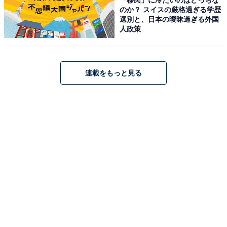
のか？ スイスの厳格過ぎる学歴
Jackery「1500 Ultra」
選別と、日本の曖昧過ぎる外国
人政策
連載をもっと見る
Jackery (ジャクリ) ポータブル電源 1500 Ultra 1536Wh
大容量 IP65 防塵 防水 洗えるベースプレート採用 85分満
充電 工事作業 屋外作業 リン酸鉄 10年長寿命 防災 アウト
ドア用 車中泊 UPSアプリ遠隔操作
Amazonで見る
Jackery「SolarSaga 100」