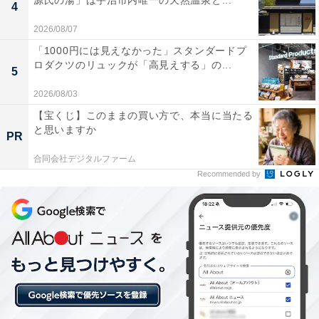
源氏の湯」は宇治市内唯一の天然温泉と...
4
2026/08/07
「1000円には見えなかった」スタンダードプ
ロダクツのリュックが「高見えする」の...
5
2026/08/03
【宝くじ】このままの買い方で、本当に当たる
【今日チェックしたい】Jackeryの人気商品5選
と思いますか
PR
合同会社デジタルファーム
Jackery「1000 New」
Recommended by
Jackery (ジャクリ) ポータブル電源 1000 New 1070Wh
家庭用 アウトドア用