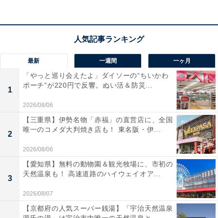
庭用コンセントで充電でき、
UPS機能とパススルー機能
も搭載
しているので、常時接続しておけば突然の停電に
も備えられます。
最新
一週間
一ヶ月
ユーザーからは「いい買い物をした」「コンパクトにな
「やっと巡り会えたよ」ダイソーの“ちいかわ
った！」という声があがっています。一方で、「しかし
ポーチ”が220円で反響。ぬい活＆防災...
1
重いですね」という声も。アウトドアによく行く人や、
2026/08/06
災害時の対策を考えたい人には、おすすめの商品といえ
【三重県】伊勢名物「赤福」の直営店に、全国
そうです。
唯一のコメダ大判焼き店も！ 東名阪・伊...
2
2026/08/06
【愛知県】無料の動物園＆観光牧場に、市初の
天然温泉も！ 高速道路のハイウェイオア...
3
2026/08/07
【京都府の人気スーパー銭湯】「宇治天然温泉