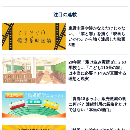
Amazonで見る
注目の連載
東野圭吾や湊かなえだけじゃな
Jackery「1500 PTB152」
い、「業と罪」を描く『映画ち
いかわ』から強く連想した映画
8選
20年間「駆け込み実績ゼロ」の
学校も…「こども110番の家」
は本当に必要？ PTAが直面する
理想と現実
Jackery ポータブル電源 1500 PTB152 大容量 ポータブ
ルバッテリー 1534.68Wh 家庭用 アウトドア用 バックア
ップ電源 節電 停電対策 防災推奨 Twin Turboシステム
「青春18きっぷ」販売激減の裏
PSE認証済 純正弦波 MPPT制御方式採用 AC/DC/USB出力
に何が？ 連続利用の厳格化だけ
車中泊 キャンプ 防災 非常用電源 ジャクリ 1500
ではない「本当の理由」
Amazonで見る
「移民」に冷たいのはどっちな