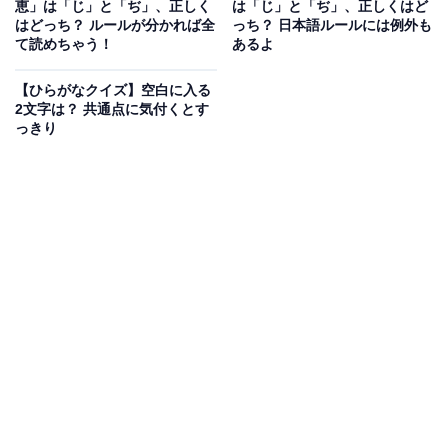
恵」は「じ」と「ぢ」、正しく
は「じ」と「ぢ」、正しくはど
はどっち？ ルールが分かれば全
っち？ 日本語ルールには例外も
て読めちゃう！
あるよ
【ひらがなクイズ】空白に入る
2文字は？ 共通点に気付くとす
っきり
こちらもおすすめ
【仮名遣いクイズ】「鼻血」は「じ」と
「ぢ」、正しくはどっち？ 意外と知らない日本
語のルールを解説！