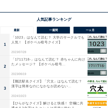
1
2
最新
一週間
一ヶ月
「1023」はなんて読む？ 大学のサークルでも
人気！ 【ポケベル暗号クイズ】
1
2023/07/28
「1711718-」はなんて読む？ 赤ちゃんに向け
たメッセージ？ 【ポケベル暗号...
2
2023/06/19
【難読駅名クイズ】「穴太」はなんて読む？
漢字は簡単なのになかなか読めない…
3
2024/10/23
【ひらがなクイズ】解けると快感！ 空欄に共