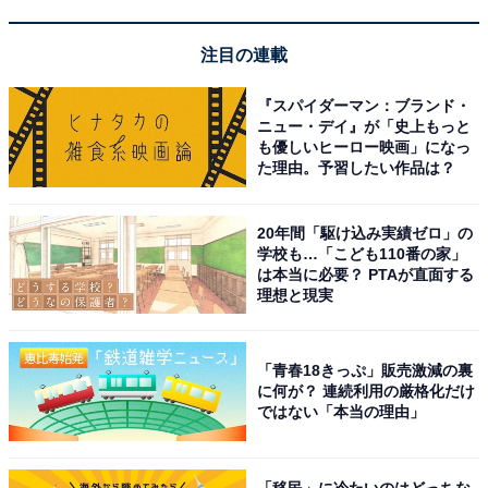
注目の連載
『スパイダーマン：ブランド・
ニュー・デイ』が「史上もっと
も優しいヒーロー映画」になっ
た理由。予習したい作品は？
20年間「駆け込み実績ゼロ」の
学校も…「こども110番の家」
は本当に必要？ PTAが直面する
理想と現実
「青春18きっぷ」販売激減の裏
に何が？ 連続利用の厳格化だけ
ではない「本当の理由」
「移民」に冷たいのはどっちな