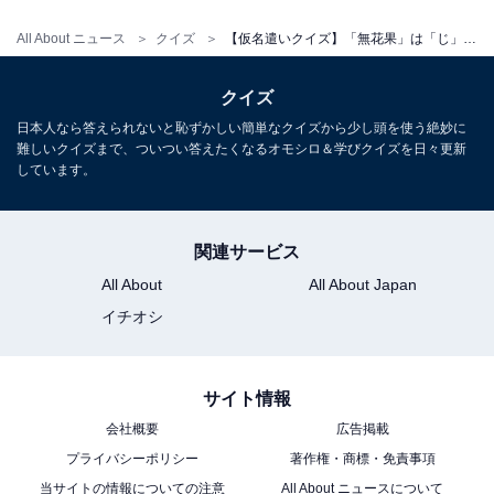
All About ニュース
クイズ
【仮名遣いクイズ】「無花果」は「じ」と「ぢ」、正しくはどっち？ 簡単そうに見えて間違うかも
クイズ
日本人なら答えられないと恥ずかしい簡単なクイズから少し頭を使う絶妙に
難しいクイズまで、ついつい答えたくなるオモシロ＆学びクイズを日々更新
しています。
関連サービス
All About
All About Japan
イチオシ
サイト情報
会社概要
広告掲載
プライバシーポリシー
著作権・商標・免責事項
当サイトの情報についての注意
All About ニュースについて