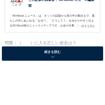
部
「All About ニュース」は、ネットの話題から世の中の動きまで、暮
らしの中にあふれる「なぜ？」「どうして？」を分かりやすく伝え
るAll About発のニュースメディアです。お金や仕事、恋愛、ITに関
...続きを読む
する疑問に対して専門家が分かりやすく回答するほか、エンタメ情
報やSNSで話題のトピックスを紹介しています。
問題：（ ）に入る正しい仮名は？
続きを読む