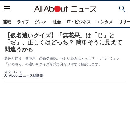
連載
ライフ
グルメ
社会
IT・ビジネス
エンタメ
リサ
【仮名遣いクイズ】「無花果」は「じ」と
「ぢ」、正しくはどっち？ 簡単そうに見えて
間違うかも
意外と迷う「無花果」の仮名表記。正しい読みはどっち？ 「いちじく」と
「いちぢく」の違いをクイズ形式で分かりやすく解説します。
2025.12.10
All About ニュース編集部