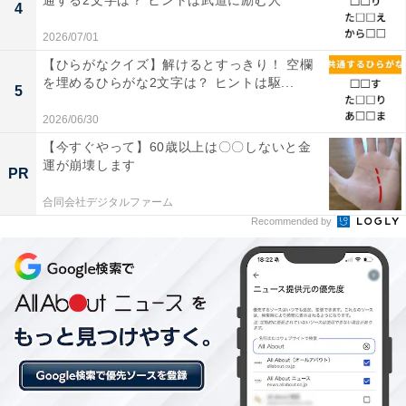
通する2文字は？ ヒントは武道に励む人
4
2026/07/01
【ひらがなクイズ】解けるとすっきり！ 空欄
を埋めるひらがな2文字は？ ヒントは駆...
5
2026/06/30
【今すぐやって】60歳以上は〇〇しないと金
運が崩壊します
PR
合同会社デジタルファーム
Recommended by