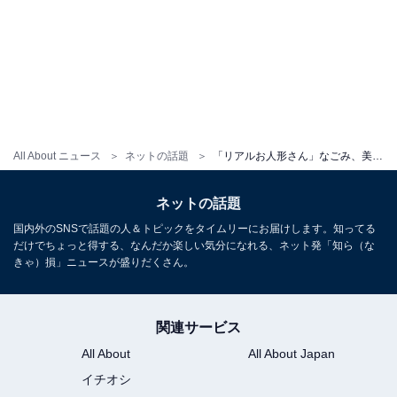
All About ニュース
ネットの話題
「リアルお人形さん」なごみ、美スタイル際立つ腹出しショットを公開！「ビジュ良すぎ」「努力の結晶」
ネットの話題
国内外のSNSで話題の人＆トピックをタイムリーにお届けします。知ってる
だけでちょっと得する、なんだか楽しい気分になれる、ネット発「知ら（な
きゃ）損」ニュースが盛りだくさん。
関連サービス
All About
All About Japan
イチオシ