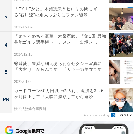
2023/03/03
「EXILEかと」木梨憲武＆ヒロミの間に写
る“石川遼”の別人っぷりにファン騒然！...
3
2022/09/09
「めちゃめちゃ豪華」木梨憲武、「第1回 最強
芸能ゴルフ選手権トーナメント」出場メ...
4
2024/12/18
篠崎愛、豊満な胸元あらわなセクシー写真に
「大変けしからんです」「天下一の美女です...
5
2022/01/05
カードローン50万円以上の人は、返済を3～6
ヶ月停止して『大幅に減額してから返済...
PR
渋谷法務総合事務所
Recommended by