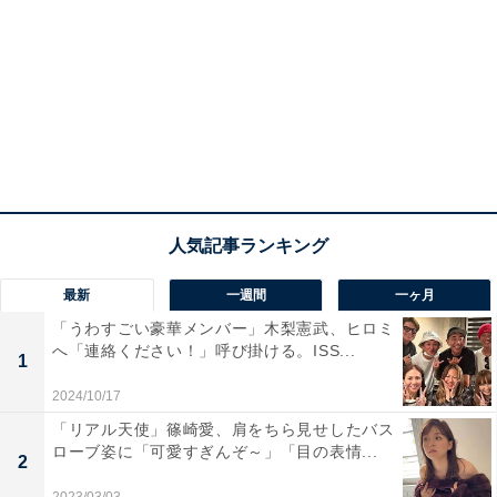
最新
一週間
一ヶ月
「うわすごい豪華メンバー」木梨憲武、ヒロミ
へ「連絡ください！」呼び掛ける。ISS...
1
2024/10/17
「リアル天使」篠崎愛、肩をちら見せしたバス
ローブ姿に「可愛すぎんぞ～」「目の表情...
2