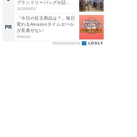
プランドリーバッグが話
賀ゆめ
題。“さま...
お...
2026/08/03
2026/08/0
「今日の目玉商品は？」毎日
全国の
変わるAmazonタイムセール
付きの
PR
PR
が見逃せない
Amazon
COCO VIL
Recommended by