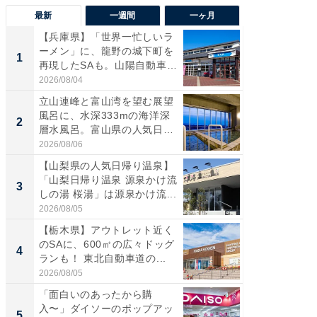
最新
一週間
一ヶ月
【兵庫県】「世界一忙しいラ
【三重
ーメン」に、龍野の城下町を
「鈴鹿天
1
1
再現したSAも。山陽自動車
は100
道...
2026/08/04
2026/08/0
立山連峰と富山湾を望む展望
「ミニオ
風呂に、水深333mの海洋深
ッグ！ 
2
2
層水風呂。富山県の人気日
ど、夏限
帰...
2026/08/06
2026/08/0
【山梨県の人気日帰り温泉】
ステラ
「山梨日帰り温泉 源泉かけ流
詰め放題
3
3
しの湯 桜湯」は源泉かけ流...
00円で「
2026/08/05
2026/08/0
【栃木県】アウトレット近く
【埼玉
のSAに、600㎡の広々ドッグ
「行田天
4
4
ランも！ 東北自動車道の...
は和の
が...
2026/08/05
2026/08/0
「面白いのあったから購
【石川
入〜」ダイソーのポップアッ
湯】「天
5
5