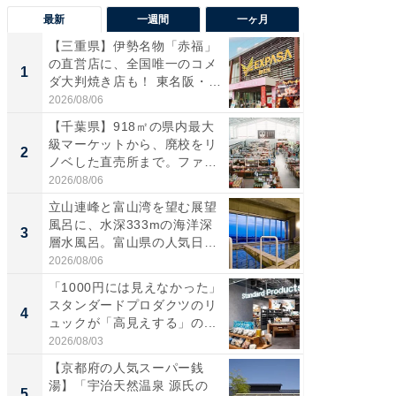
最新
一週間
一ヶ月
【三重県】伊勢名物「赤福」
【兵庫
の直営店に、全国唯一のコメ
ーメン
1
1
ダ大判焼き店も！ 東名阪・
再現した
伊...
道...
2026/08/06
2026/08/0
【千葉県】918㎡の県内最大
【三重
級マーケットから、廃校をリ
の直営
2
2
ノベした直売所まで。ファ
ダ大判焼
ー...
伊...
2026/08/06
2026/08/0
立山連峰と富山湾を望む展望
【千葉県
風呂に、水深333mの海洋深
級マー
3
3
層水風呂。富山県の人気日
ノベし
帰...
ー...
2026/08/06
2026/08/0
「1000円には見えなかった」
立山連
スタンダードプロダクツのリ
風呂に、
4
4
ュックが「高見えする」の...
層水風
帰...
2026/08/03
2026/08/0
【京都府の人気スーパー銭
「これ
湯】「宇治天然温泉 源氏の
ダイソ
5
5