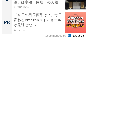
湯」は宇治市内唯一の天然温
リーバ
泉と...
わ...
2026/08/07
2026/08/0
「今日の目玉商品は？」毎日
みずほ×
変わるAmazonタイムセール
創出
PR
PR
が見逃せない
Amazon
Blue Lab
Recommended by