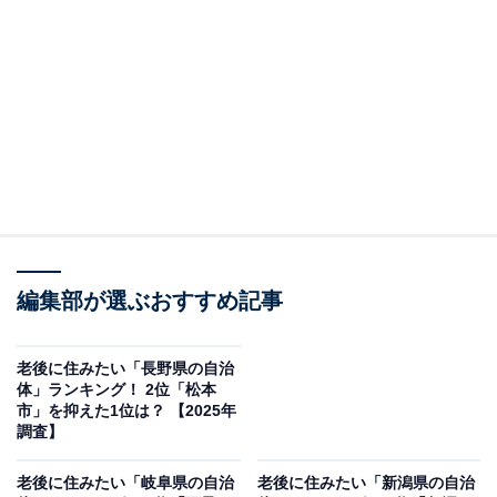
＞8位までの全ランキング結果を見る
この記事の執筆者：
綾乃岬
All About・All About ニュースの編集者。神奈川県出身。青山学院大
学で英語を専攻し、英語系のサークルにも所属。オールアバウトに
新卒で入社した後、主にAll About・All About ニュースでの企画編集
...続きを読む
を行う。現在はライフスタイル・カルチャー・エンタメなどを中心
に企画編集を担当。とある男性アイドルのファン歴は10年以上。
調査概要
編集部が選ぶおすすめ記事
調査期間：2025年12月3日
調査方法：インターネット調査
老後に住みたい「長野県の自治
体」ランキング！ 2位「松本
調査対象：全国10〜70代の男女250人
市」を抑えた1位は？ 【2025年
※本調査は全国250人を対象に実施したもので、結
調査】
果は回答者の意見を集計したものであり、全体の意
老後に住みたい「岐阜県の自治
老後に住みたい「新潟県の自治
見を断定的に示すものではありません