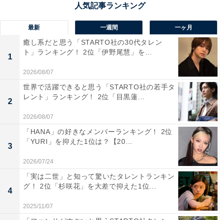
性／神奈川県）、「おいしい越前ガニを食べれそうなの
で住みたい」（40代男性／兵庫県）といった声が集まり
最新
一週間
一ヶ月
ました。
癒し系だと思う「STARTO社の30代タレン
ト」ランキング！ 2位「伊野尾慧」を...
1
2026/08/07
世界で活躍できると思う「STARTO社の若手タ
レント」ランキング！ 2位「目黒蓮...
2
2026/08/07
「HANA」の好きなメンバーランキング！ 2位
「YURI」を抑えた1位は？【20...
3
2026/07/24
「実は二世」と知って驚いたタレントランキン
グ！ 2位「杉咲花」を大差で抑えた1位...
4
2025/11/07