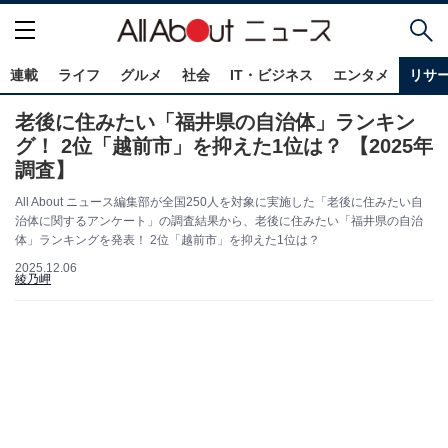
連載
ライフ
グルメ
社会
IT・ビジネス
エンタメ
リサ
老後に住みたい「福井県の自治体」ランキン
グ！ 2位「越前市」を抑えた1位は？ 【2025年
調査】
All About ニュース編集部が全国250人を対象に実施した「老後に住みたい自
治体に関するアンケート」の調査結果から、老後に住みたい「福井県の自治
体」ランキングを発表！ 2位「越前市」を抑えた1位は？
2025.12.06
綾乃岬