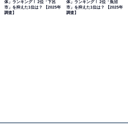
体」ランキング！ 2位「下呂
体」ランキング！ 2位「魚沼
市」を抑えた1位は？ 【2025年
市」を抑えた1位は？ 【2025年
調査】
調査】
2位：越前市／36票
福井県の嶺北地方の中央にある越前市は、古くから和紙
や打刃物、箪笥などの伝統産業が栄えてきた地域。自然
に囲まれた盆地型の地形で、四季折々の風景が楽しめま
す。紫式部が青春時代を過ごした地としても知られ、歴
史や文学に触れる機会も多いです。医療機関や商業施設
も整備されていて、生活の利便性と文化的な豊かさを兼
ね備えているため、落ち着いた環境で老後生活を送りた
い人に選ばれています。
回答者からは「古い町並みが好きなのでのんびり老後の
生活が過ごせると思う為」（40代男性／埼玉県）、
「色々な史跡があって楽しめそうだからです」（30代女