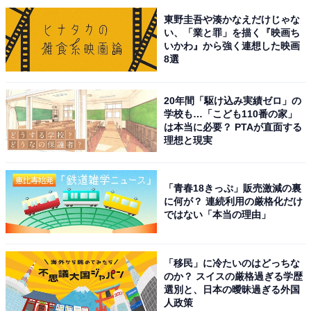
と思えたため」（30代男性／愛知県）といった声が集ま
東野圭吾や湊かなえだけじゃな
りました。
い、「業と罪」を描く『映画ち
いかわ』から強く連想した映画
8選
※回答者からのコメントは原文ママです
20年間「駆け込み実績ゼロ」の
学校も…「こども110番の家」
次ページ
8位までのランキング結果を見る
は本当に必要？ PTAが直面する
理想と現実
「青春18きっぷ」販売激減の裏
に何が？ 連続利用の厳格化だけ
ではない「本当の理由」
「移民」に冷たいのはどっちな
のか？ スイスの厳格過ぎる学歴
選別と、日本の曖昧過ぎる外国
人政策