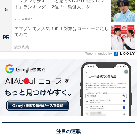
1位：福井市／88票
「ファンサがすごいと思うSTARTO社タレン
ト」ランキング！ 2位「中島健人」を...
5
福井市は、福井県の県庁所在地で、嶺北地方の中心都市
2026/08/05
です。北陸新幹線の延伸により、さらなる発展が見込ま
アマゾンで大人気！血圧対策はコーヒーに足し
れています。市の中央には福井城址があり、歴史を感じ
てみて
PR
させる一方で、商業施設や公共サービスが集中する都市
森永乳業
機能も充実。医療施設や交通の便も整っているため、日
Recommended by
常生活の安心感が高く、都市の利便性も自然も楽しめる
環境が票を集めた理由となりました。
回答者からは「自然環境が良く、生活インフラが整って
いる。医療施設も多く、交通アクセスも便利で安心して
老後を過ごせそう」（30代女性／秋田県）、「福井市は
治安が良く、全国的にも幸福度が高いと言われる住みや
すい街だと思うからです」（20代女性／大阪府）、「住
みやすい街ランキングに入っており、老後も住みやすい
注目の連載