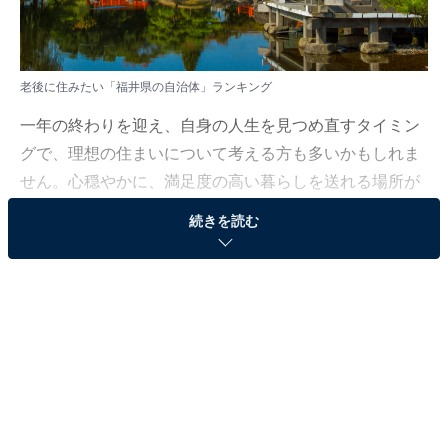
老後に住みたい「福井県の自治体」ランキング
一年の終わりを迎え、自身の人生を見つめ直すタイミン
グで、理想の住まいについて考える方も多いかもしれま
せん。心穏やかに、満足度の高い暮らしを送れる場所が
どこなのか、探ってみましょう。
続きを読む
All About ニュース編集部では、2025年12月3日の期間、
全国10〜70代の男女250人を対象に、「老後に住みたい
福井県の自治体に関するアンケート」を実施しました。
その中から、老後に住みたい「福井県の自治体」ランキ
ングの結果をご紹介します。