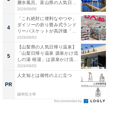
層水風呂。富山県の人気日
00円で「
帰...
2026/08/06
2026/08/0
「これ絶対に便利なやつや」
「ミニオ
ダイソーの折り畳み式ランド
ッグ！ 
4
4
リーバスケットが高評価「使
ど、夏限
わ...
2026/08/03
2026/08/0
【山梨県の人気日帰り温泉】
【埼玉
「山梨日帰り温泉 源泉かけ流
「行田天
5
5
しの湯 桜湯」は源泉かけ流...
は和の
が...
2026/08/05
2026/08/0
人文知とは個性の上に立つ
手厚い“
の「人
PR
PR
國學院大學
國學院大
Recommended by