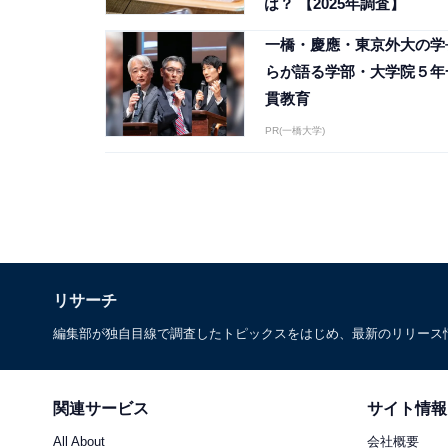
は？ 【2025年調査】
一橋・慶應・東京外大の学
らが語る学部・大学院５年
貫教育
PR(一橋大学)
リサーチ
編集部が独自目線で調査したトピックスをはじめ、最新のリリース
関連サービス
サイト情報
All About
会社概要