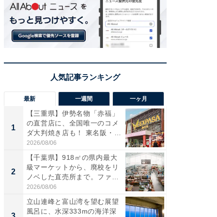
最新
一週間
一ヶ月
【三重県】伊勢名物「赤福」
【兵庫
の直営店に、全国唯一のコメ
ーメン
1
1
ダ大判焼き店も！ 東名阪・
再現した
伊...
道...
2026/08/06
2026/08/0
【千葉県】918㎡の県内最大
【三重
級マーケットから、廃校をリ
「鈴鹿天
2
2
ノベした直売所まで。ファ
は100
ー...
2026/08/06
2026/08/0
立山連峰と富山湾を望む展望
ステラ
風呂に、水深333mの海洋深
詰め放題
3
3