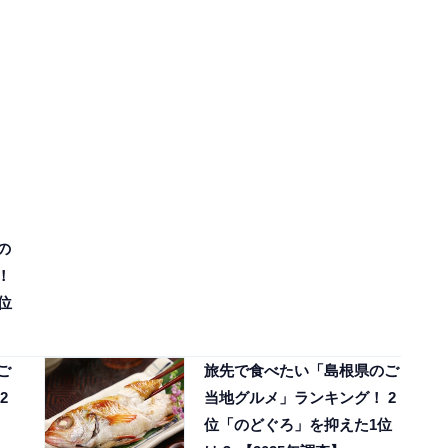
の
！
位
ご
旅先で食べたい「島根県のご
2
当地グルメ」ランキング！ 2
位「のどぐろ」を抑えた1位