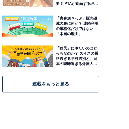
要？ PTAが直面する理想
と現実
「青春18きっぷ」販売激
減の裏に何が？ 連続利用
の厳格化だけではない
「本当の理由」
「移民」に冷たいのはど
っちなのか？ スイスの厳
格過ぎる学歴選別と、日
本の曖昧過ぎる外国人政
策
連載をもっと見る