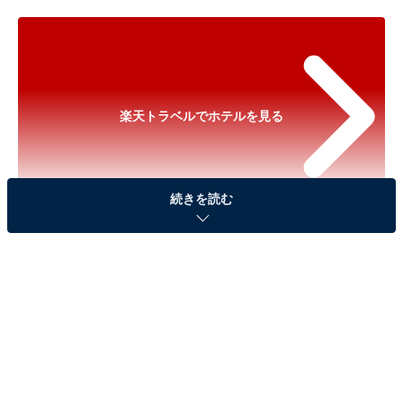
楽天トラベルでホテルを見る
続きを読む
※以下のセール情報は2025年12月7日13時現在のもので
す。料金の変更、満室の場合もあります。
※本記事で紹介している商品の購入やサービスの利用により、売上の一部が
オールアバウトに還元されることがあります。
「由布院温泉 朝霧のみえる宿 ゆふいん花由」
が実質30％引きに！