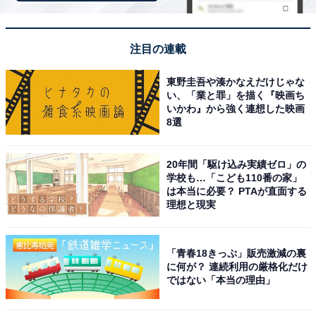
楽天スーパーDEAL対象のホテル・プランを見る
注目の連載
東野圭吾や湊かなえだけじゃな
い、「業と罪」を描く『映画ち
いかわ』から強く連想した映画
8選
※掲載されている情報は記事公開時のものです。あらか
じめご了承ください。 また、記事中の宿泊プランを予約
20年間「駆け込み実績ゼロ」の
すると、売上の一部がオールアバウトに還元されること
学校も…「こども110番の家」
があります。
は本当に必要？ PTAが直面する
理想と現実
この記事の執筆者：
All About ニュース お買
いもの部
「青春18きっぷ」販売激減の裏
に何が？ 連続利用の厳格化だけ
ではない「本当の理由」
Amazonのセール商品から売れ筋ランキングまで、毎日のお買いも
のがもっと楽しく、もっとお得になる情報をお届け。編集部員によ
る独自レビューなど、ここでしか手に入らない情報も満載です。
...続きを読む