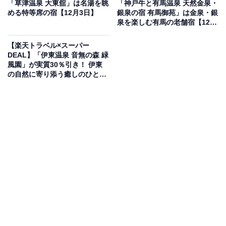
泊可能です。
「草津温泉 大東舘」は名湯を眺
「神戸牛と有馬温泉 天然金泉・
める特等席の宿【12月3日】
銀泉の宿 有馬御苑」は金泉・銀
泉を楽しむ有馬の老舗宿【12月
3日】
【楽天トラベル×スーパー
DEAL】「伊東温泉 音無の森 緑
風園」が実質30％引き！ 伊東
楽天トラベルでホテルを見る
の自然に寄り添う癒しのひとと
き【12月4日】
この宿泊施設のおすすめポイントは？
由布院温泉にある「朝霧のみえる宿 ゆふいん花由」は、
由布岳を望む絶景と、pH9.2の温泉が自慢の宿です。由
布院随一の絶景を誇る露天風呂は、四季折々の由布院盆
地の景色を見渡せ、特に秋から冬にかけては幻想的な朝
霧を楽しめます。温泉はアルカリ度の高い「とろっとろ