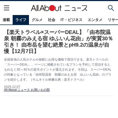
連載
ライフ
グルメ
社会
IT・ビジネス
エンタメ
リサ
【楽天トラベル×スーパーDEAL】「由布院温
泉 朝霧のみえる宿 ゆふいん花由」が実質30％
引き！ 由布岳を望む絶景とpH9.2の温泉が自
慢【12月7日】
全国各地の人気ホテルや旅館にお得な価格で宿泊できる、楽天トラベルの
「スーパーDEAL」。ページに掲載されているプランを予約して宿泊すると、
もれなく30～40％の楽天ポイントが還元されます。今回は、スーパーDEAL
の対象となっている「由布院温泉 朝霧のみえる宿 ゆふいん花由」のプラ
ンを紹介します。（サムネイル画像出典：楽天トラベル）
2025.12.07
All About ニュース お買いもの部