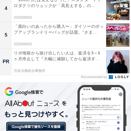
ロダクツのリュックが「高見えする」の...
4
2026/08/03
「面白いのあったから購入〜」ダイソーのポッ
プアップランドリーバッグが話題。“さま...
楽天トラベルのスーパーDEALとは？
5
2026/08/03
楽天スーパーDEALは、全国各地の人気ホテルや旅館を
リボ地獄から抜け出したい人は、返済を3～6
大幅なポイントバックで予約できるイベント。楽天IDを
ヶ月停止して『大幅に減額してから返済す...
PR
用いてスーパーDEAL対象のプランを予約し、実際に宿
渋谷法務総合事務所
泊すると、もれなく宿泊料金の30～40％が楽天ポイント
Recommended by
で還元されます。お得に宿泊したい人は、日々更新され
るおすすめプランをお見逃しなく！
※プラン名称に【楽天スーパーDEAL】と記載があるプ
ランのみ、ポイント還元対象です。