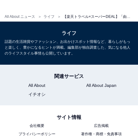
All About ニュース
ライフ
【楽天トラベル×スーパーDEAL】「由布院温泉 朝霧のみえる宿 ゆふいん花由」が実質30％引き！ 由布岳を望む絶景とpH9.2の温泉が自慢【12月7日】
ライフ
話題の生活雑貨やファッション、お出かけスポット情報など、暮らしがもっ
と楽しく、豊かになるヒントが満載。編集部が独自調査した、気になる他人
のライフスタイル事情も公開しています。
関連サービス
All About
All About Japan
イチオシ
サイト情報
会社概要
広告掲載
プライバシーポリシー
著作権・商標・免責事項