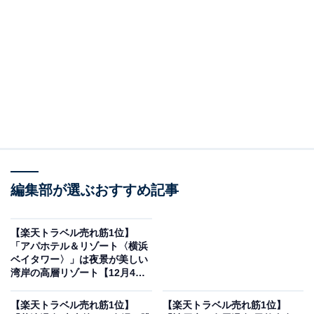
編集部が選ぶおすすめ記事
【楽天トラベル売れ筋1位】
「アパホテル＆リゾート〈横浜
画像出典：楽天トラベル
ベイタワー〉」は夜景が美しい
湾岸の高層リゾート【12月4
「由布院温泉 朝霧のみえる宿 ゆふいん花由」の楽天
日】
スーパーDEALプランを予約すると、実質30％オフで宿
【楽天トラベル売れ筋1位】
【楽天トラベル売れ筋1位】