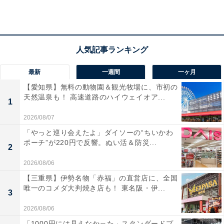
の美人湯」で、しっとりとした肌を目指せます。
宿泊者からは「景色も良くてとてもリラックスできまし
た」「つるつるの質の高い温泉の露天風呂につかりなが
ら心身ともにリラックスできました」という声があがっ
最新
一週間
一ヶ月
ています。由布院の絶景を楽しみたい人や、美肌の湯を
【愛知県】無料の動物園＆観光牧場に、市初の
堪能してリフレッシュしたい人におすすめの宿です
天然温泉も！ 高速道路のハイウェイオア...
1
2026/08/07
「やっと巡り会えたよ」ダイソーの“ちいかわ
ポーチ”が220円で反響。ぬい活＆防災...
2
2026/08/06
【三重県】伊勢名物「赤福」の直営店に、全国
唯一のコメダ大判焼き店も！ 東名阪・伊...
3
2026/08/06
「1000円には見えなかった」スタンダードプ