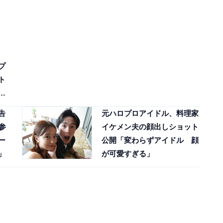
プ
ト
れ
告
元ハロプロアイドル、料理家
参
イケメン夫の顔出しショット
ー
公開「変わらずアイドル 顔
」
が可愛すぎる」