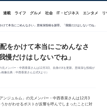
連載
ライフ
グルメ
社会
IT・ビジネス
エンタメ
リ
かけて本当にごめんなさい」意味深投稿を謝罪。「我慢だけはしないでね」
心配をかけて本当にごめんなさ
我慢だけはしないでね」
の元メンバー・中西香菜さんは12月3日、自身のXを更新。意味深な投稿が
ル画像出典：中西香菜さん公式Xより）
アンジュルム」の元メンバー・中西香菜さんは12月3
問題をうかがわせるポストが反響を呼んでしまったことに対