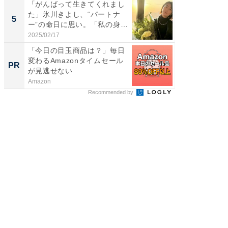
「がんばって生きてくれまし
「脳がバ
た」氷川きよし、“パートナ
装姿が話
5
5
ー”の命日に思い。「私の身
のお父さ
体...
2025/02/17
2026/08/0
「今日の目玉商品は？」毎日
トップ
変わるAmazonタイムセール
談を語
PR
PR
が見逃せない
Amazon
SAPIX Y
Recommended by