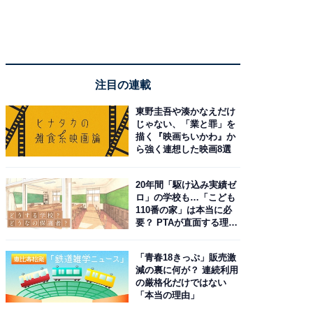
注目の連載
東野圭吾や湊かなえだけ
じゃない、「業と罪」を
描く『映画ちいかわ』か
ら強く連想した映画8選
20年間「駆け込み実績ゼ
ロ」の学校も…「こども
110番の家」は本当に必
要？ PTAが直面する理想
と現実
「青春18きっぷ」販売激
減の裏に何が？ 連続利用
の厳格化だけではない
「本当の理由」