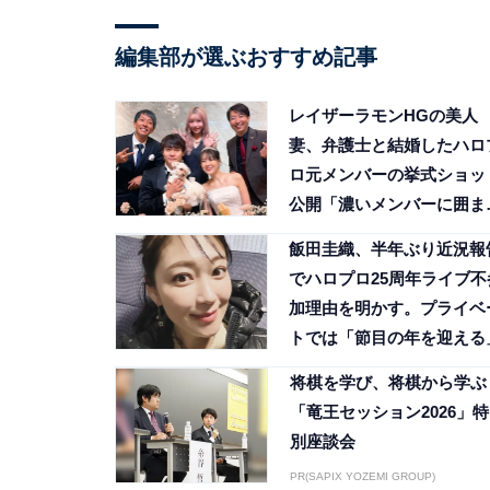
編集部が選ぶおすすめ記事
レイザーラモンHGの美人
妻、弁護士と結婚したハロ
ロ元メンバーの挙式ショッ
公開「濃いメンバーに囲ま
て」
飯田圭織、半年ぶり近況報
でハロプロ25周年ライブ不
加理由を明かす。プライベ
トでは「節目の年を迎える
将棋を学び、将棋から学ぶ
「竜王セッション2026」特
別座談会
PR(SAPIX YOZEMI GROUP)