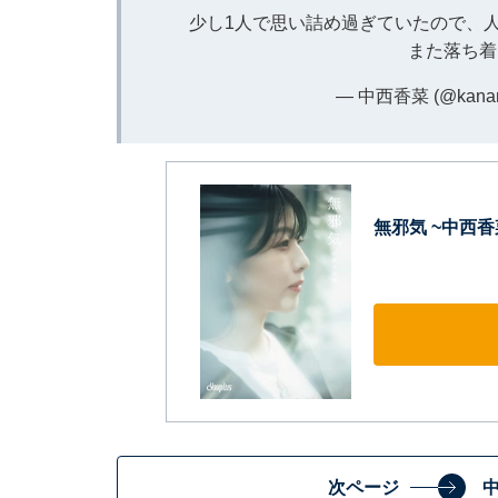
少し1人で思い詰め過ぎていたので、
また落ち着
— 中西香菜 (@kanana
無邪気 ~中西香
次ページ