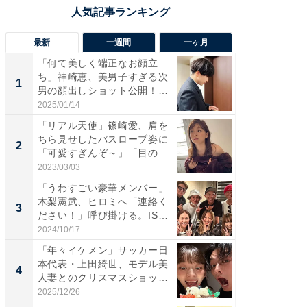
最新
一週間
一ヶ月
「何て美しく端正なお顔立
「さす
ち」神崎恵、美男子すぎる次
は」高
1
1
男の顔出しショット公開！
災地を
「め...
「カ...
2025/01/14
2026/08/0
「リアル天使」篠崎愛、肩を
「女の
ちら見せしたバスローブ姿に
介、バ
2
2
「可愛すぎんぞ～」「目の表
らのプレ
情...
愛...
2023/03/03
2026/08/0
「うわすごい豪華メンバー」
「脚が
木梨憲武、ヒロミへ「連絡く
横川尚
3
3
ださい！」呼び掛ける。IS
ムキな姿
S...
刃...
2024/10/17
2026/08/0
「年々イケメン」サッカー日
「え、
本代表・上田綺世、モデル美
芸人、2
4
4
人妻とのクリスマスショット
エットに
に...
2025/12/26
2026/08/0