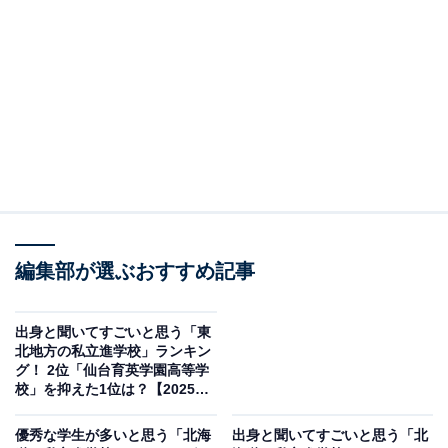
＞9位までの全ランキング結果を見る
この記事の執筆者：
綾乃岬
All About・All About ニュースの編集者。神奈川県出身。青山学院大
学で英語を専攻し、英語系のサークルにも所属。オールアバウトに
新卒で入社した後、主にAll About・All About ニュースでの企画編集
...続きを読む
を行う。現在はライフスタイル・カルチャー・エンタメなどを中心
に企画編集を担当。とある男性アイドルのファン歴は10年以上。
編集部が選ぶおすすめ記事
調査概要
出身と聞いてすごいと思う「東
調査期間：2025年11月6～20日
北地方の私立進学校」ランキン
調査方法：インターネット調査
グ！ 2位「仙台育英学園高等学
校」を抑えた1位は？【2025年
回答者属性：全国10～60代の男女239人（10代：2
調査】
人、20代：58人、30代：77人、40代：59人、50
優秀な学生が多いと思う「北海
出身と聞いてすごいと思う「北
代：34人、60代：9人）