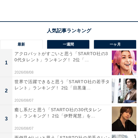
な印象がある」（30代女性／北海道）、「全国レベルの
スポーツ強豪校として知られつつ、学業もきちんと重視
している印象があり、勉強も部活も全力で取り組む生徒
が多そうだからです」（20代女性／東京都）、「サッカ
ーや卓球で全国大会の常連校でありながら、進学コース
もあり、難関大学合格者も多いため」（30代男性／北海
最新
一週間
一ヶ月
道）などのコメントがありました。
アクロバットがすごいと思う「STARTO社の3
0代タレント」ランキング！ 2位「...
1
2026/08/08
世界で活躍できると思う「STARTO社の若手タ
レント」ランキング！ 2位「目黒蓮...
2
2026/08/07
癒し系だと思う「STARTO社の30代タレン
ト」ランキング！ 2位「伊野尾慧」を...
3
2026/08/07
面倒見がいいと思う「STARTO社の若手タレン