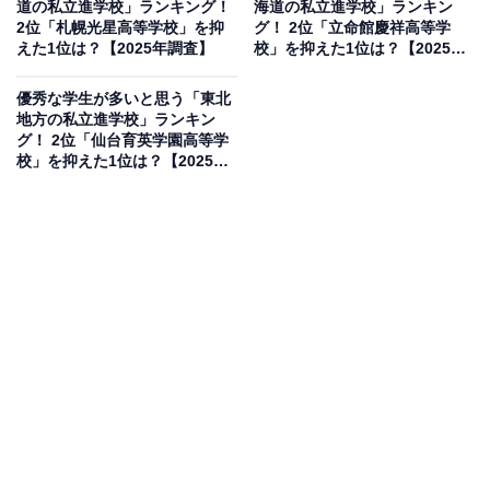
道の私立進学校」ランキング！
海道の私立進学校」ランキン
2位「札幌光星高等学校」を抑
グ！ 2位「立命館慶祥高等学
えた1位は？【2025年調査】
校」を抑えた1位は？【2025年
※本調査は全国239人を対象に実施したもので、結
調査】
果は回答者の意見を集計したものであり、全体の意
優秀な学生が多いと思う「東北
地方の私立進学校」ランキン
見を断定的に示すものではありません
グ！ 2位「仙台育英学園高等学
校」を抑えた1位は？【2025年
調査】
2位：青森山田高等学校／80票
2位は「青森山田高等学校」でした。青森市にある青森
山田高校は、サッカーや卓球などの全国大会常連校とし
て有名な一方で、難関大学を目指すコースも設置された
進学校。部活動と学業を両立させる教育体制が特徴で
す。
回答者からは「アスリートを多く輩出していて、皆知的