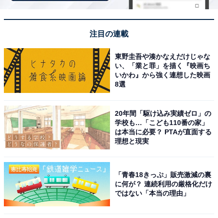
道を実現している印象がある。部活動の活躍だけでな
く、大学進学実績も高く、教育の質が高いと感じる」
（40代男性／北海道）といった声がありました。
注目の連載
東野圭吾や湊かなえだけじゃな
※回答者のコメントは原文ママです
い、「業と罪」を描く『映画ち
いかわ』から強く連想した映画
8選
9位までの全ランキング結果を見
次ページ
る
20年間「駆け込み実績ゼロ」の
学校も…「こども110番の家」
は本当に必要？ PTAが直面する
理想と現実
「青春18きっぷ」販売激減の裏
に何が？ 連続利用の厳格化だけ
ではない「本当の理由」