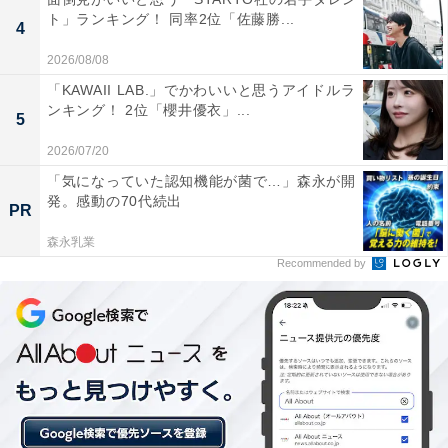
ト」ランキング！ 同率2位「佐藤勝...
4
2026/08/08
「KAWAII LAB.」でかわいいと思うアイドルラ
1位：仙台育英学園高等学校／85票
ンキング！ 2位「櫻井優衣」...
5
1位は「仙台育英学園高等学校」でした。宮城県仙台市
2026/07/20
にある同校は、全国優勝経験を持つ野球部など、部活動
「気になっていた認知機能が菌で…」森永が開
発。感動の70代続出
の強豪校として知られつつ、国公立大学合格を目指す学
PR
力強化にも力を入れています。文武両道の象徴的な存在
森永乳業
といえるでしょう。
Recommended by
回答者のコメントを見ると「スポーツの強豪校としても
知られるから」（30代女性／神奈川県）、「学力が高
く、部活動でも全国レベルで活躍する生徒が多い学校だ
から」（20代女性／東京都）、「スポーツの強豪校とし
て全国的に有名だが、進学にも力を入れており、文武両