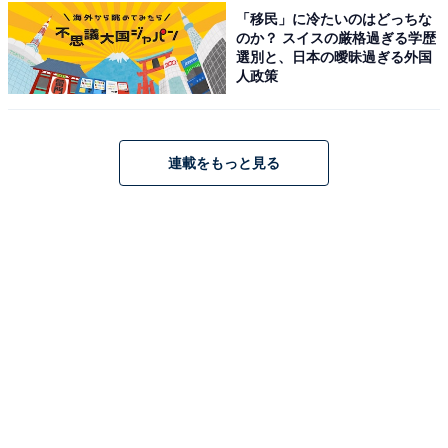
「移民」に冷たいのはどっちな
のか？ スイスの厳格過ぎる学歴
選別と、日本の曖昧過ぎる外国
人政策
こちらもおすすめ
連載をもっと見る
文武両道だと思う「北海道の私立進学校」ラン
キング！ 2位「立命館慶祥高等学校」を抑えた1
位は？【2025年調査】
1
2