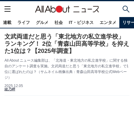
連載
ライフ
グルメ
社会
IT・ビジネス
エンタメ
リサ
文武両道だと思う「東北地方の私立進学校」
ランキング！ 2位「青森山田高等学校」を抑え
た1位は？【2025年調査】
All About ニュース編集部は、「北海道・東北地方の私立進学校」に関する独
自のアンケート調査を実施。文武両道だと思う「東北地方の私立進学校」で1
位に選ばれたのは？（サムネイル画像出典：青森山田高等学校公式Webペー
ジ）
2025.12.05
綾乃岬