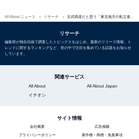
All About ニュース
リサーチ
文武両道だと思う「東北地方の私立進学校」ランキング！ 2位「青森山田高等学校」を抑えた1位は？【2025年調査】
リサーチ
編集部が独自目線で調査したトピックスをはじめ、最新のリリース情報、ト
レンドに関するランキングなど、世の中で注目を集めている話題をお知らせ
しています。
関連サービス
All About
All About Japan
イチオシ
サイト情報
会社概要
広告掲載
プライバシーポリシー
著作権・商標・免責事項