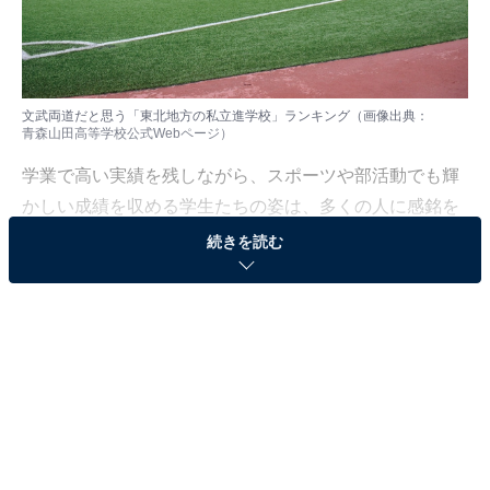
文武両道だと思う「東北地方の私立進学校」ランキング（画像出典：
青森山田高等学校公式Webページ
）
学業で高い実績を残しながら、スポーツや部活動でも輝
かしい成績を収める学生たちの姿は、多くの人に感銘を
与えます。知性と精神力をバランス良く育む教育で、文
続きを読む
武両道を実現している私立の名門校に注目してみまし
た。
All About ニュース編集部は11月6～20日、全国10～60代
の男女239人を対象に「北海道・東北地方の私立進学
校」に関する独自のアンケート調査を実施しました。今
回はその中から、文武両道だと思う「東北地方の私立進
学校」を紹介します！