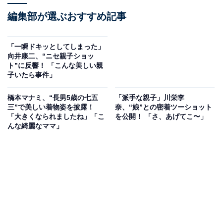
編集部が選ぶおすすめ記事
「一瞬ドキッとしてしまった」
向井康二、“ニセ親子ショッ
ト”に反響！ 「こんな美しい親
子いたら事件」
橋本マナミ、“長男5歳の七五
「派手な親子」川栄李
三”で美しい着物姿を披露！
奈、“娘”との密着ツーショット
「大きくなられましたね」「こ
を公開！ 「さ、あげてこ〜」
んな綺麗なママ」