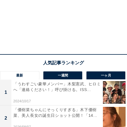
最新
一週間
一ヶ月
「うわすごい豪華メンバー」木梨憲武、ヒロミ
へ「連絡ください！」呼び掛ける。ISS...
1
2024/10/17
「優樹菜ちゃんにそっくりすぎる」木下優樹
菜、美人長女の誕生日ショット公開！「14...
2