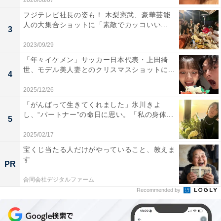
2026/08/07
フジテレビ社長の姿も！ 木梨憲武、豪華芸能
人の大集合ショットに「素敵でカッコいい...
3
2023/09/29
「年々イケメン」サッカー日本代表・上田綺
世、モデル美人妻とのクリスマスショットに...
4
2025/12/26
「がんばって生きてくれました」氷川きよ
し、“パートナー”の命日に思い。「私の身体...
5
2025/02/17
宝くじ当たる人だけがやっていること、教えま
す
PR
合同会社デジタルファーム
Recommended by