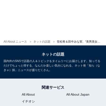
All About ニュース
ネットの話題
笠松将＆田中みな実、“美男美女すぎ”ウエディングフォト公開「めちゃイケメン」「やば！これは強すぎる！」
ネットの話題
国内外のSNSで話題の人＆トピックをタイムリーにお届けします。知ってる
だけでちょっと得する、なんだか楽しい気分になれる、ネット発「知ら（な
きゃ）損」ニュースが盛りだくさん。
関連サービス
All About
All About Japan
イチオシ