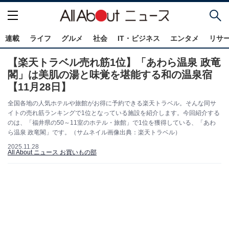
連載
ライフ
グルメ
社会
IT・ビジネス
エンタメ
リサ
【楽天トラベル売れ筋1位】「あわら温泉 政竜
閣」は美肌の湯と味覚を堪能する和の温泉宿
【11月28日】
全国各地の人気ホテルや旅館がお得に予約できる楽天トラベル。そんな同サ
イトの売れ筋ランキングで1位となっている施設を紹介します。今回紹介する
のは、「福井県の50～11室のホテル・旅館」で1位を獲得している、「あわ
ら温泉 政竜閣」です。（サムネイル画像出典：楽天トラベル）
2025.11.28
All About ニュース お買いもの部