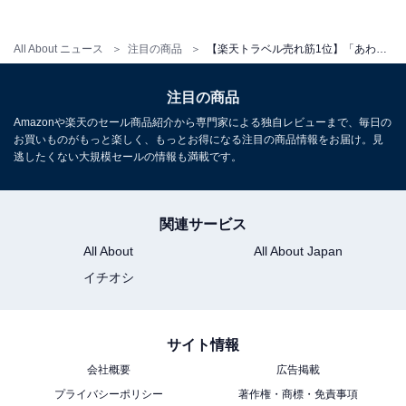
All About ニュース
注目の商品
【楽天トラベル売れ筋1位】「あわら温泉 政竜閣」は美肌の湯と味覚を堪能する和の温泉宿【11月28日】
注目の商品
Amazonや楽天のセール商品紹介から専門家による独自レビューまで、毎日の
お買いものがもっと楽しく、もっとお得になる注目の商品情報をお届け。見
逃したくない大規模セールの情報も満載です。
関連サービス
All About
All About Japan
イチオシ
サイト情報
会社概要
広告掲載
プライバシーポリシー
著作権・商標・免責事項