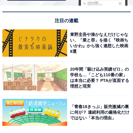
※掲載されている情報は記事公開時のものです。あらか
じめご了承ください。また、記事中の宿泊プランを予約
注目の連載
すると、売上の一部がオールアバウトに還元されること
東野圭吾や湊かなえだけじゃな
があります。
い、「業と罪」を描く『映画ち
いかわ』から強く連想した映画
8選
この記事の執筆者：
All About ニュース お買
いもの部
20年間「駆け込み実績ゼロ」の
学校も…「こども110番の家」
Amazonのセール商品から売れ筋ランキングまで、毎日のお買いも
は本当に必要？ PTAが直面する
のがもっと楽しく、もっとお得になる情報をお届け。編集部員によ
理想と現実
る独自レビューなど、ここでしか手に入らない情報も満載です。
...続きを読む
「青春18きっぷ」販売激減の裏
に何が？ 連続利用の厳格化だけ
こちらもおすすめ
ではない「本当の理由」
【楽天トラベルセール】「寛ぎの宿 澤右衛
門」が今だけ特別価格に！ 大人のための静かな