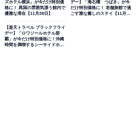
ズホテル横浜」が今だけ特別価
デー】「海石榴 つばき」が今
格に！ 異国の雰囲気漂う館内で
だけ特別価格に！ 老舗旅館で過
優雅な滞在【11月28日】
ごす雅な癒しのステイ【11月28
日】
【楽天トラベル ブラックフライ
楽天トラベルでホテルを見る
デー】「ロワジールホテル那
覇」が今だけ特別価格に！沖縄
時間を満喫するシーサイドホテ
ル【11月28日】
この宿泊施設のおすすめポイントは？
あわら温泉の「政竜閣」は、一度に100人が入浴可能な
大巨石風呂が自慢の宿です。数百トンの岩石を使用し、
渓谷にいるような気分を味わえます。北陸最大級の「呼
鳥門風呂」や自然豊かな庭園露天風呂、卓球、カラオケ
など、館内施設が充実している点も見逃せません。