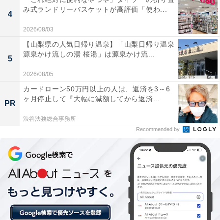
み式ランドリーバスケットが高評価「使わ...
4
2026/08/03
楽天トラベルの「5と0のつく日」キャンペーンと
【山梨県の人気日帰り温泉】「山梨日帰り温泉
は？
源泉かけ流しの湯 桜湯」は源泉かけ流...
5
2026/08/05
楽天トラベルでは、毎月5日・10日・15日・20日・25
日・30日に特別キャンペーンを実施。対象日にエントリ
カードローン50万円以上の人は、返済を3～6
ヶ月停止して『大幅に減額してから返済...
ー＆予約をすると、宿泊料金が特別価格になるほか、ポ
PR
イント還元率もアップします。
渋谷法務総合事務所
Recommended by
さらに、キャンペーン対象施設の中には、期間限定のス
ペシャルプランや豪華特典が付く場合もあります。旅行
をお得に楽しみたい方は、ぜひこの機会を活用しましょ
う。
＞楽天トラベルでキャンペーンを見る