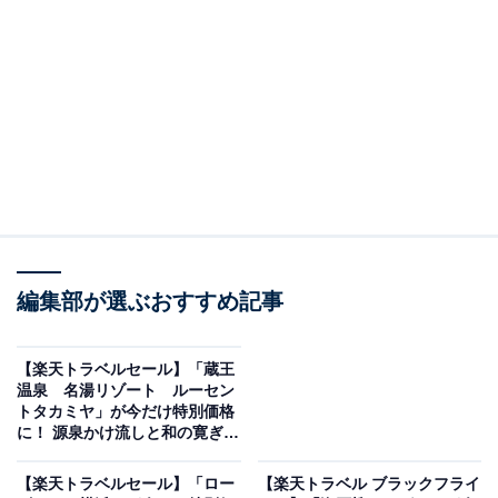
編集部が選ぶおすすめ記事
【楽天トラベルセール】「蔵王
画像出典：楽天トラベル
温泉 名湯リゾート ルーセン
トタカミヤ」が今だけ特別価格
「福井県の50～11室のホテル・旅館」で1位を獲得して
に！ 源泉かけ流しと和の寛ぎで
ゆったり旅【11月28日】
いるのは、「あわら温泉 政竜閣」です。
【楽天トラベルセール】「ロー
【楽天トラベル ブラックフライ