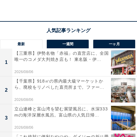
宿泊者からは「お食事はボリューム満点で、カニも舟盛
りもお肉もとっても美味しくいただきました」「温泉も
お料理もとても満足のいくものでした」という声があが
っています。大スケールの温泉と豊富な貸切風呂を満喫
したい人や、温泉と娯楽施設で仲間と楽しみたい人にお
最新
一週間
一ヶ月
すすめの宿です。
【三重県】伊勢名物「赤福」の直営店に、全国
唯一のコメダ大判焼き店も！ 東名阪・伊...
1
2026/08/06
【千葉県】918㎡の県内最大級マーケットか
ら、廃校をリノベした直売所まで。ファー...
2
2026/08/06
立山連峰と富山湾を望む展望風呂に、水深333
mの海洋深層水風呂。富山県の人気日帰...
3
2026/08/06
「これ絶対に便利なやつや」ダイソーの折り畳