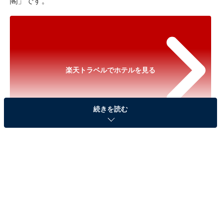
閣」です。
楽天トラベルでホテルを見る
続きを読む
※以下のセール情報は2025年11月28日17時45分現在の
ものです。料金の変更、満室の場合もあります。
※本記事で紹介している商品の購入やサービスの利用により、売上の一部が
オールアバウトに還元されることがあります。
「あわら温泉 政竜閣」は大巨石風呂が自慢の宿