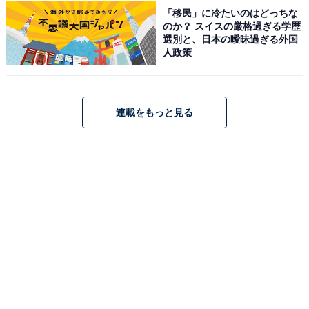
「移民」に冷たいのはどっちな
のか？ スイスの厳格過ぎる学歴
選別と、日本の曖昧過ぎる外国
人政策
こちらもおすすめ
【楽天トラベルセール】「上諏訪温泉 ぬのは
ん」が今だけ特別価格に！ 諏訪湖畔に佇む百年
連載をもっと見る
旅館で癒しの温泉宿【11月26日】