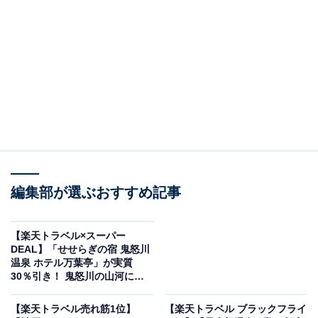
編集部が選ぶおすすめ記事
画像出典：楽天トラベル
「蔵王温泉 JURIN」の楽天スーパーDEALプランを予約
【楽天トラベル×スーパー
すると、実質30％オフで宿泊可能です。
DEAL】「せせらぎの宿 鬼怒川
温泉 ホテル万葉亭」が実質
30％引き！ 鬼怒川の山河に囲
まれた温泉宿【11月25日】
【楽天トラベル売れ筋1位】
【楽天トラベル ブラックフライ