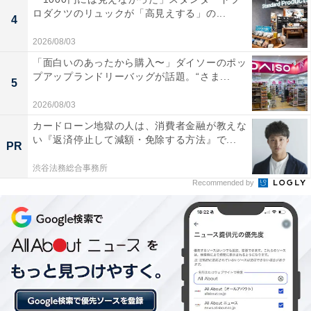
ロダクツのリュックが「高見えする」の...
4
2026/08/03
「面白いのあったから購入〜」ダイソーのポッ
プアップランドリーバッグが話題。“さま...
5
楽天トラベルのスーパーDEALとは？
2026/08/03
カードローン地獄の人は、消費者金融が教えな
楽天スーパーDEALは、全国各地の人気ホテルや旅館を
い『返済停止して減額・免除する方法』で...
PR
大幅なポイントバックで予約できるイベント。楽天IDを
渋谷法務総合事務所
用いてスーパーDEAL対象のプランを予約し、実際に宿
Recommended by
泊すると、もれなく宿泊料金の30～40％が楽天ポイント
で還元されます。お得に宿泊したい人は、日々更新され
るおすすめプランをお見逃しなく！
※プラン名称に【楽天スーパーDEAL】と記載があるプ
ランのみ、ポイント還元対象です