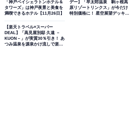
「神戸ベイシェラトンホテル＆
デー】「早太郎温泉 駒ヶ根高
タワーズ」は神戸夜景と美食を
原リゾートリンクス」が今だけ
楽天トラベルでホテルを見る
満喫できるホテル【11月26日】
特別価格に！ 星空展望デッキで
夜空と大自然を楽しむ宿【11月
26日】
【楽天トラベル×スーパー
DEAL】「高見屋別邸 久遠 －
KUON－」が実質30％引き！ あ
つみ温泉を源泉かけ流しで楽し
める【11月25日】
この宿泊施設のおすすめポイントは？
蔵王温泉にある「JURIN」は、2022年11月に「木々と暮
らす、薪火リゾート」としてリニューアルしたホテルで
す。森に抱かれた佇まいで、高原からの絶景や満点の星
空など、都市にはない特別な感動を体験できます。魅力
は、薪火グリルやハーフビュッフェなど、薪火を使用し
た蔵王ならではのお食事を楽しめる点。また、蔵王温泉
スキー場上ノ台ゲレンデまで徒歩0分という好立地で、
スキーイン・スキーアウトが可能なため、スノーリゾー