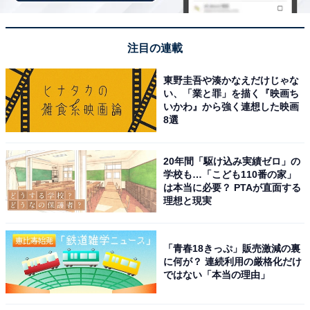
楽天スーパーDEAL対象のホテル・プランを見る
注目の連載
東野圭吾や湊かなえだけじゃな
い、「業と罪」を描く『映画ち
いかわ』から強く連想した映画
※掲載されている情報は記事公開時のものです。あらか
8選
じめご了承ください。 また、記事中の宿泊プランを予約
すると、売上の一部がオールアバウトに還元されること
20年間「駆け込み実績ゼロ」の
があります
学校も…「こども110番の家」
は本当に必要？ PTAが直面する
理想と現実
この記事の執筆者：
All About ニュース お買
いもの部
「青春18きっぷ」販売激減の裏
Amazonのセール商品から売れ筋ランキングまで、毎日のお買いも
に何が？ 連続利用の厳格化だけ
のがもっと楽しく、もっとお得になる情報をお届け。編集部員によ
ではない「本当の理由」
る独自レビューなど、ここでしか手に入らない情報も満載です。
...続きを読む