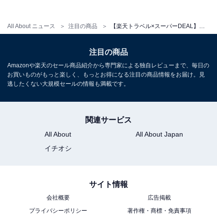
All About ニュース
注目の商品
【楽天トラベル×スーパーDEAL】「蔵王温泉 JURIN」が実質30％引き！ 都市では体験できない特別な感動を【11月27日】
注目の商品
Amazonや楽天のセール商品紹介から専門家による独自レビューまで、毎日の
お買いものがもっと楽しく、もっとお得になる注目の商品情報をお届け。見
逃したくない大規模セールの情報も満載です。
関連サービス
All About
All About Japan
イチオシ
サイト情報
会社概要
広告掲載
プライバシーポリシー
著作権・商標・免責事項