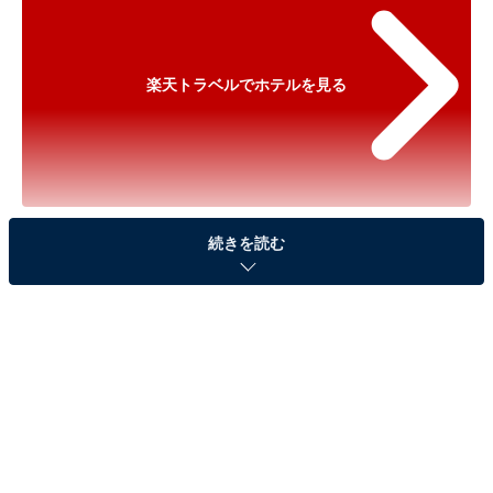
楽天トラベルでホテルを見る
※以下のセール情報は2025年11月27日15時30分現在の
続きを読む
ものです。料金の変更、満室の場合もあります。
※本記事で紹介している商品の購入やサービスの利用により、売上の一部が
オールアバウトに還元されることがあります。
「蔵王温泉 JURIN」が実質30％引きに！