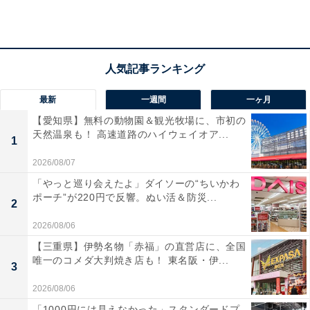
トを満喫できます。良質な蔵王温泉のにごり湯も人気で
す。
宿泊者からは「夕食のハーフビュッフェはひとつひとつ
が丁寧に作られていて美味しかった」「白濁のお湯と露
天風呂も蔵王温泉ならではの素晴らしさ！」という声が
最新
一週間
一ヶ月
あがっています。スキーやアウトドアを楽しみたい人
【愛知県】無料の動物園＆観光牧場に、市初の
天然温泉も！ 高速道路のハイウェイオア...
や、高原の絶景と薪火リゾートで特別な時間を過ごした
1
い人におすすめの宿です。
2026/08/07
「やっと巡り会えたよ」ダイソーの“ちいかわ
ポーチ”が220円で反響。ぬい活＆防災...
2
2026/08/06
【三重県】伊勢名物「赤福」の直営店に、全国
唯一のコメダ大判焼き店も！ 東名阪・伊...
3
2026/08/06
「1000円には見えなかった」スタンダードプ