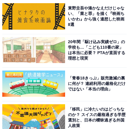
た大きなカツが、ご飯の上に二枚の『わらじ』のように
東野圭吾や湊かなえだけじゃな
乗っている、その豪快な見た目が食欲をそそるから」
い、「業と罪」を描く『映画ち
（40代女性／福井県）といった声が集まりました。
いかわ』から強く連想した映画
8選
※回答者からのコメントは原文ママです
20年間「駆け込み実績ゼロ」の
学校も…「こども110番の家」
は本当に必要？ PTAが直面する
次ページ
10位までのランキング結果を見る
理想と現実
「青春18きっぷ」販売激減の裏
に何が？ 連続利用の厳格化だけ
ではない「本当の理由」
「移民」に冷たいのはどっちな
のか？ スイスの厳格過ぎる学歴
選別と、日本の曖昧過ぎる外国
人政策