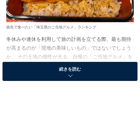
旅先で食べたい「埼玉県のご当地グルメ」ランキング
冬休みや連休を利用して旅の計画を立てる際、最も期待
が高まるのが「現地の美味しいもの」ではないでしょう
か。 その土地の個性が光る、自慢の「ご当地グルメ」を
ぜひチェックしておきたいところです。
続きを読む
All About ニュース編集部では、2025年11月20〜21日の
期間、全国10〜60代の男女250人を対象に、「ご当地グ
ルメに関するアンケート」を実施しました。
その中から、旅先で食べたい「埼玉県のご当地グルメ」
ランキングの結果をご紹介します。