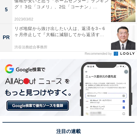
価格が安いと思う「ホームセンター」ランキン
グ！ 3位「コメリ」、2位「コーナン」...
1位：わらじかつ丼／49票
5
2023/03/02
秩父地方のご当地グルメとして知られる「わらじかつ
リボ地獄から抜け出したい人は、返済を3～6
丼」が1位に選ばれました。その名の通り、器からはみ
ヶ月停止して『大幅に減額してから返済す...
PR
出るほど大きな、わらじのような薄いカツが特徴です。
渋谷法務総合事務所
甘辛いしょうゆベースの特製タレにくぐらせたカツは、
Recommended by
卵でとじないため衣がサクサクとしていて、ご飯が進む
味付け。カツが2枚のっているのが一般的で、近年ではB
級グルメとしても注目を集めています。
回答者からは「わらじのような大きなとんかつが乗って
いて、ボリューム感もあり食べたいです」（50代女性／
広島県）、「大きなわらじかつが満腹感でいっぱいで
す。タレも美味しくてリピート確定です」（30代女性／
埼玉県）、「豚肉を甘辛い醤油ベースのタレにくぐらせ
注目の連載