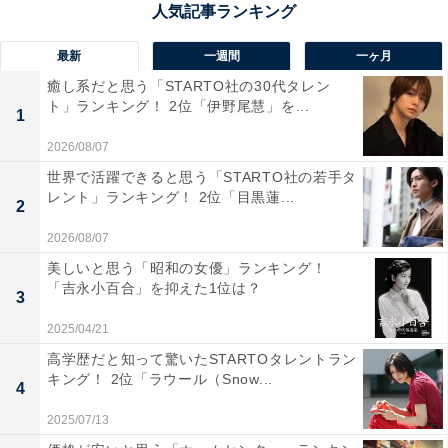
と思う」（20代女性／埼玉県）、「日帰り旅行で川越に
行き、歴史ある街並みを散策して国産うなぎをいただく
最新
一週間
一ヶ月
ことがお気に入りなので」（40代女性／埼玉県）といっ
癒し系だと思う「STARTO社の30代タレン
ト」ランキング！ 2位「伊野尾慧」を...
た声が集まりました。
1
2026/08/07
世界で活躍できると思う「STARTO社の若手タ
レント」ランキング！ 2位「目黒蓮...
2
2026/08/07
美しいと思う「昭和の女優」ランキング！
「吉永小百合」を抑えた1位は？
3
2025/04/21
高学歴だと知って驚いたSTARTOタレントラン
キング！ 2位「ラウール（Snow...
4
2025/07/13