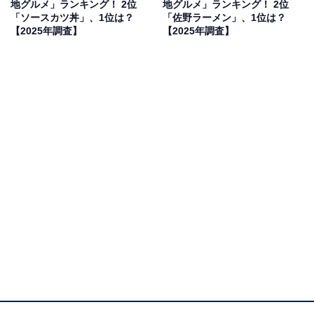
地グルメ」ランキング！ 2位
地グルメ」ランキング！ 2位
「ソースカツ丼」、1位は？
「佐野ラーメン」、1位は？
【2025年調査】
【2025年調査】
2位：うなぎ／43票
埼玉県、特に浦和や川越では、古くからうなぎ料理が名
物として知られています。江戸時代に沼地が多くうなぎ
が豊富に獲れ、また、紀州藩への献上品として用いられ
た歴史があるためです。現代では都市開発が進み地場の
天然のうなぎは姿を消してしまいましたが、ふっくらと
焼き上げられた肉厚なうなぎと、代々受け継がれた秘伝
のタレが絡み合う蒲焼は絶品。旅先でぜいたくな味を楽
しみたいという層から支持を集めました。
回答者からは「うなぎ独特な臭みもなくて美味しい」
（60代女性／埼玉県）、「埼玉のうなぎはとても美味し
い、値段は張るのでなかなか食べないが、時々食べたい