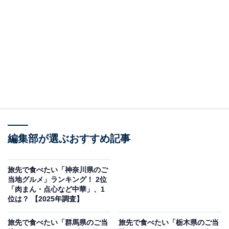
＞10位までの全ランキング結果を見る
この記事の執筆者：
坂上 恵
All About ニュースの編集者。オールアバウトに入社後、SNSトレン
ドにフォーカスした記事執筆やSEOライティングの経験を経て、の
ちにAll About ニュースチームのメンバーに加入。現在は旅行・カル
...続きを読む
チャー・エンタメなどを中心に企画編集を担当。東京都出身。居酒
屋巡りとスポーツ観戦が生きがい。
調査概要
編集部が選ぶおすすめ記事
調査期間：2025年11月20〜21日
調査方法：インターネット調査
旅先で食べたい「神奈川県のご
当地グルメ」ランキング！ 2位
調査対象：全国10〜60代の男女250人
「肉まん・点心など中華」、1
※本調査は全国250人を対象に実施したもので、結
位は？ 【2025年調査】
果は回答者の意見を集計したものであり、全体の意
旅先で食べたい「群馬県のご当
旅先で食べたい「栃木県のご当
見を断定的に示すものではありません