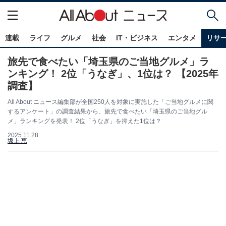
連載
ライフ
グルメ
社会
IT・ビジネス
エンタメ
リサ
旅先で食べたい「埼玉県のご当地グルメ」ラ
ンキング！ 2位「うなぎ」、1位は？ 【2025年
調査】
All About ニュース編集部が全国250人を対象に実施した「ご当地グルメに関
するアンケート」の調査結果から、旅先で食べたい「埼玉県のご当地グル
メ」ランキングを発表！ 2位「うなぎ」を抑えた1位は？
2025.11.28
坂上 恵