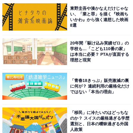
くろべは、地域に根差した複合施設として2022年にオー
東野圭吾や湊かなえだけじゃな
プンした比較的新しい道の駅です。地元の新鮮な食材が
い、「業と罪」を描く『映画ち
集まるマルシェ、レストラン、カフェに加え、広々とし
いかわ』から強く連想した映画
た芝生広場と遊具施設を備えた公園が隣接しており、フ
8選
ァミリー層にとって魅力的な環境が整っています。モダ
ンで快適な空間が人気を集めました。
20年間「駆け込み実績ゼロ」の
学校も…「こども110番の家」
は本当に必要？ PTAが直面する
回答者からは「ふわふわドーム、水遊び場、屋内遊具が
理想と現実
ある」（40代女性／愛知県）、「道の駅『KOKOくろ
べ』に子連れで行きたい理由は、子供が水遊びできるエ
「青春18きっぷ」販売激減の裏
リアや、『ふわふわドーム』などの遊具、そしてキッズ
に何が？ 連続利用の厳格化だけ
フロアが設けられていることが挙げられます。また、フ
ではない「本当の理由」
ードコートや地元の農産物・土産物も充実しているた
め、遊びながら食事や買い物を楽しめる点も魅力です」
「移民」に冷たいのはどっちな
（30代男性／東京都）、「屋内外に遊び場があって天候
のか？ スイスの厳格過ぎる学歴
選別と、日本の曖昧過ぎる外国
を気にしなくていい」（20代女性／福岡県）といった声
人政策