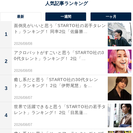
回答者からは「海や港に近く、船や魚市場を見学できる
点が子どもにとって新鮮で楽しそうだと感じたから」
最新
一週間
一ヶ月
（30代男性／富山県）、「飲食や物産の種類が多くて、
面倒見がいいと思う「STARTO社の若手タレン
ト」ランキング！ 同率2位「佐藤勝...
休憩だけじゃなく体験的に楽しめる感じがある。海の雰
1
囲気も近くて、子どもの気分転換にも使いやすい」（30
2026/08/08
代女性／秋田県）、「魅力ポイントはギネス認定の世界
アクロバットがすごいと思う「STARTO社の3
一のトイレと豊富な遊具です。休憩所として利用される
0代タレント」ランキング！ 2位「...
2
トイレが、ギネス世界記録に認定された広さを持ってい
2026/08/08
ます。清潔でユニークな空間は、子どもにとっても話題
癒し系だと思う「STARTO社の30代タレン
性があります。敷地内に大型の遊具広場があり、ドライ
ト」ランキング！ 2位「伊野尾慧」を...
3
ブの合間に思い切り体を動かして遊べます。白エビバー
2026/08/07
ガーなど、富山湾の幸を使ったオリジナルグルメが人気
世界で活躍できると思う「STARTO社の若手タ
です」（60代男性／青森県）といった声が集まりまし
レント」ランキング！ 2位「目黒蓮...
4
た。
2026/08/07