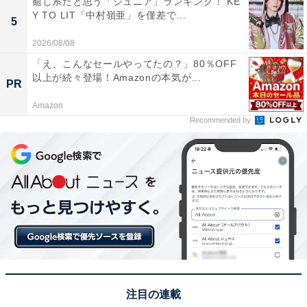
癒し系だと思う「ジュニア」ランキング！ KE
Y TO LIT「中村嶺亜」を僅差で...
5
2026/08/08
「え、こんなセールやってたの？」80％OFF
以上が続々登場！Amazonの本気が...
PR
Amazon
Recommended by
1位：KOKOくろべ／51票
1位に輝いたのは、黒部市にある「KOKOくろべ」でし
た。黒部市は、豊かな自然と清らかな水に恵まれた地域
で、黒部峡谷の玄関口としても知られています。KOKO
注目の連載