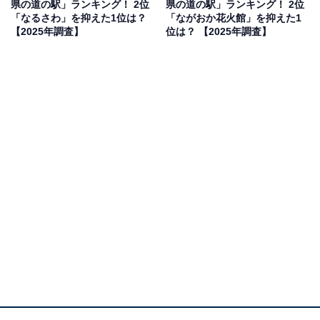
県の道の駅」ランキング！ 2位
県の道の駅」ランキング！ 2位
果は回答者の意見を集計したものであり、全体の意
「なるさわ」を抑えた1位は？
「ながおか花火館」を抑えた1
【2025年調査】
位は？ 【2025年調査】
見を断定的に示すものではありません
2位：カモンパーク新湊／43票
2位は、射水市にある「カモンパーク新湊」でした。富
山湾に面した射水市は、新鮮な海の幸に恵まれた地域で
す。カモンパーク新湊は、北陸自動車道小杉ICから近
く、アクセスが良いのが特徴。特に、富山湾の宝石と呼
ばれる「白エビ」を使った名物グルメ「白エビバーガ
ー」が人気を集めています。広い施設内には、新鮮な魚
介類や地元野菜の直売所、レストランが充実しており、
子どもたちも喜ぶ楽しい雰囲気とご当地グルメが評価さ
れました。