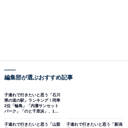
＞9位までの全ランキング結果を見る
この記事の執筆者：
坂上 恵
All About ニュースの編集者。オールアバウトに入社後、SNSトレン
ドにフォーカスした記事執筆やSEOライティングの経験を経て、の
ちにAll About ニュースチームのメンバーに加入。現在は旅行・カル
...続きを読む
チャー・エンタメなどを中心に企画編集を担当。東京都出身。居酒
屋巡りとスポーツ観戦が生きがい。
編集部が選ぶおすすめ記事
調査概要
調査期間：2025年11月18〜22日
子連れで行きたいと思う「石川
県の道の駅」ランキング！同率
調査方法：インターネット調査
2位「輪島」「内灘サンセット
調査対象：全国10〜60代の男女250人
パーク」「のと千里浜」、1位
は？
子連れで行きたいと思う「山梨
子連れで行きたいと思う「新潟
※本調査は全国250人を対象に実施したもので、結