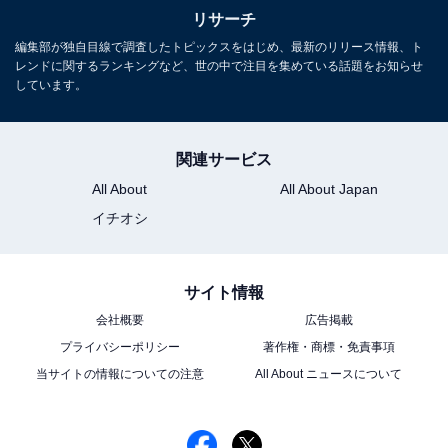
リサーチ
編集部が独自目線で調査したトピックスをはじめ、最新のリリース情報、ト
レンドに関するランキングなど、世の中で注目を集めている話題をお知らせ
しています。
こちらもおすすめ
子連れで行きたいと思う「長野県の道の駅」ラ
ンキング！ 2位「小坂田公園」を抑えた1位は？
関連サービス
【2025年調査】
All About
All About Japan
イチオシ
サイト情報
会社概要
広告掲載
プライバシーポリシー
著作権・商標・免責事項
1
2
当サイトの情報についての注意
All About ニュースについて