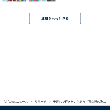
が集まりました。
※回答者からのコメントは原文ママです
連載をもっと見る
次ページ
9位までのランキング結果を見る
All About ニュース
リサーチ
子連れで行きたいと思う「富山県の道の駅」ランキング！ 2位「カモンパーク新湊」を抑えた1位は？ 【2025年調査】