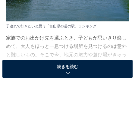
子連れで行きたいと思う「富山県の道の駅」ランキング
家族でのお出かけ先を選ぶとき、子どもが思いきり楽し
めて、大人もほっと一息つける場所を見つけるのは意外
と難しいもの。そこで今、地元の魅力や遊び場がぎゅっ
と詰まった“道の駅”が、家族連れにとって頼れるスポッ
続きを読む
トとして注目を集めています。次の休みに行きたくなる
人気の道の駅はどこなのでしょうか。
All About ニュース編集部では、2025年11月18〜22日の
期間、全国10〜60代の男女250人を対象に、道の駅に関
するアンケートを実施しました。その中から、子連れで
行きたいと思う「富山県の道の駅」ランキングの結果を
ご紹介します。