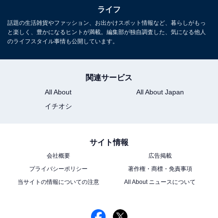
ライフ
がえた回答者。親の老いに寄り添いながら、家族で助け
合う姿に共感する人も多いのではないでしょうか。
話題の生活雑貨やファッション、お出かけスポット情報など、暮らしがもっ
と楽しく、豊かになるヒントが満載。編集部が独自調査した、気になる他人
のライフスタイル事情も公開しています。
※回答者のコメントは原文ママです
※エピソードは投稿者の当時のものです。現在とはサー
関連サービス
ビスや金額などの情報が異なることがございます
※投稿エピソードのため、内容の正確性を保証するもの
All About
All About Japan
ではございません
イチオシ
1人暮らしの1カ月あたりの平均生
サイト情報
次ページ
活費を見る
会社概要
広告掲載
プライバシーポリシー
著作権・商標・免責事項
当サイトの情報についての注意
All About ニュースについて