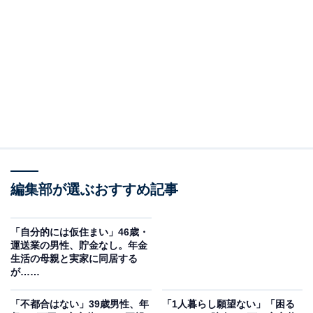
この記事の執筆者：
福島 ゆき
アニメや漫画のレビュー、エンタメトピックスなどを中心に、オー
ルジャンルで執筆中のライター。時々、店舗取材などのリポート記
事も担当。All AboutおよびAll About NEWSでのライター歴は5年。
...続きを読む
回答者のプロフィール＆実家の状況
編集部が選ぶおすすめ記事
回答者本人：45歳女性
職業：会社員（サービス業）
「自分的には仮住まい」46歳・
在住：京都府舞鶴市
運送業の男性、貯金なし。年金
生活の母親と実家に同居する
家族構成：親1人、自分、妹
が……
世帯年収：600万（親200万、自分200万、妹200万）
実家の間取り：1軒家5LDK
「不都合はない」39歳男性、年
「1人暮らし願望ない」「困る