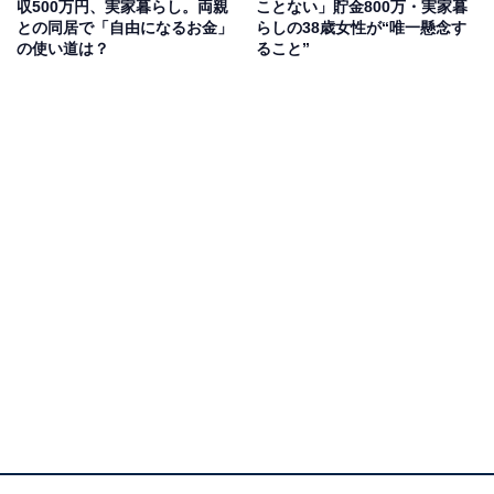
収500万円、実家暮らし。両親
ことない」貯金800万・実家暮
との同居で「自由になるお金」
らしの38歳女性が“唯一懸念す
の使い道は？
ること”
毎月の生活費や貯金額は？
実家に入れている生活費：5万円
交際費：5000円程度