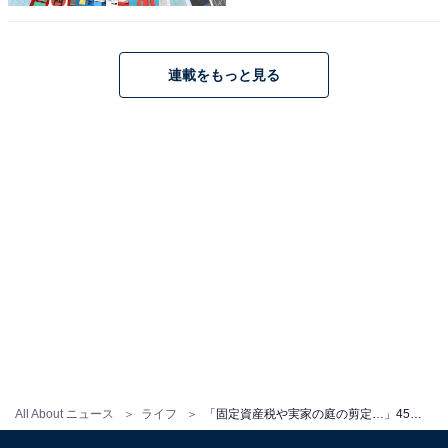
実家のある地域では就業に苦労したのだそう。さらに
「自分1人の時間ばかりだったのが、常に家族と一緒に
なったので、慣れるまで時間がかかりました」と、話し
連載をもっと見る
てくれました。
固定資産税、庭の剪定……支出の負担も
お金に関する悩みでは「今は家族みんなで生活費を出し
合い、助け合って生活していますが、固定資産税や実家
の庭の剪定、除草、お寺さんに支払う御斗米（おとま
い）等、定期的な支出がけっこうあると実感しました」
と続け、実家暮らしだからこその支出の負担があること
を教えてくれました。
実家暮らしにより家族で支え合っていることを実感でき
All About ニュース
ライフ
「固定資産税や実家の庭の剪定…」45歳女性、年収200万円、実家暮らし。意外とかかる「固定費の内訳」
る一方で、今後の支出面に不安を抱えている様子もうか