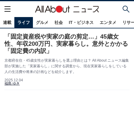
連載
ライフ
グルメ
社会
IT・ビジネス
エンタメ
リサ
「固定資産税や実家の庭の剪定…」45歳女
性、年収200万円、実家暮らし。意外とかかる
「固定費の内訳」
京都府在住・45歳女性が実家暮らしを選ぶ理由とは？ All About ニュース編集
部が実施した「実家暮らし」に関する調査から、現在実家暮らしをしている
人の生活費や将来の計画などを紹介します。
2025.12.04
福島 ゆき