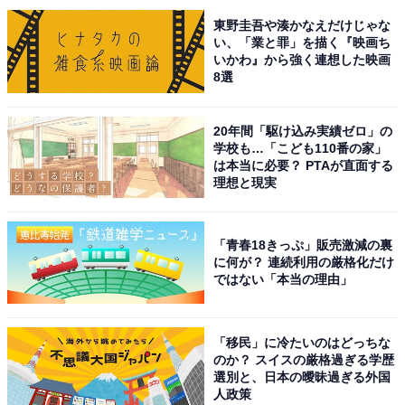
「その後10年たたない程で親は亡くなってしまいました
東野圭吾や湊かなえだけじゃな
が、実家でもう1人の親との生活を変える理由も無いの
い、「業と罪」を描く『映画ち
いかわ』から強く連想した映画
で、そのまま実家で生活しています」と話してくれまし
8選
た。
20年間「駆け込み実績ゼロ」の
「極端に田舎」な実家で1番苦労したことは…
学校も…「こども110番の家」
は本当に必要？ PTAが直面する
理想と現実
親1人、妹と同居している回答者。
実家暮らしで苦労していることを尋ねると、「以前自分
「青春18きっぷ」販売激減の裏
に何が？ 連続利用の厳格化だけ
が住んでいた都会と比べて、実家は極端に田舎なので、
ではない「本当の理由」
がらりと生活スタイルが変わってしまった事です」と言
います。
「移民」に冷たいのはどっちな
のか？ スイスの厳格過ぎる学歴
「1番苦労したのは自分が得意としている職業の職場が
選別と、日本の曖昧過ぎる外国
人政策
無いということです。職種自体も職数も少ないです」と