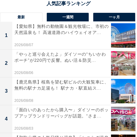
毎月のお小遣い：6万円
毎月の貯金額：3万円
最新
一週間
一ヶ月
貯金総額：500万円
【愛知県】無料の動物園＆観光牧場に、市初の
天然温泉も！ 高速道路のハイウェイオア...
1
総務省統計局が発表した「家計調査報告 家計収支編
2026/08/07
（2024年）」によると、35〜59歳女性の1カ月の平均消
「やっと巡り会えたよ」ダイソーの“ちいかわ
費支出は18万7円です。そのうち、住居費の平均は2万
ポーチ”が220円で反響。ぬい活＆防災...
2
6543円ですが、家賃などは地域や条件によって差が出て
くるので、住居費を除いた15万3464円が回答者の属性に
2026/08/06
近い平均生活費ということになります。
【鹿児島県】桜島を望む駅ビルの大観覧車に、
無料の駅ナカ足湯も！ 駅ナカ・駅直結ス...
3
実家を出るかどうかについては「なし」と回答。現在
2026/08/08
「恋愛中だが結婚願望はほぼ無い」と話しました。
「面白いのあったから購入〜」ダイソーのポッ
プアップランドリーバッグが話題。“さま...
4
2026/08/03