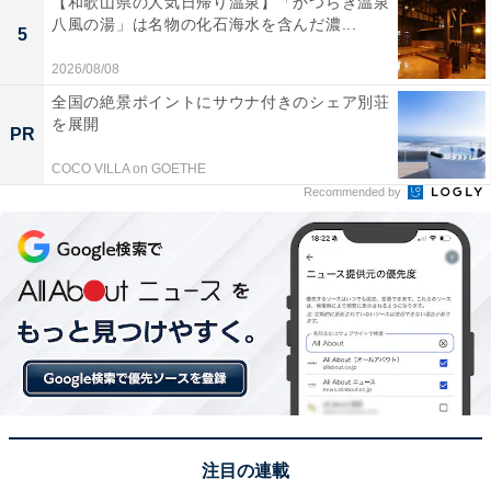
【和歌山県の人気日帰り温泉】「かつらぎ温泉
八風の湯」は名物の化石海水を含んだ濃...
5
2026/08/08
全国の絶景ポイントにサウナ付きのシェア別荘
を展開
PR
COCO VILLA on GOETHE
Recommended by
「親との生活を変える理由も無い」
実家暮らしを選んでいる理由を尋ねると「都会で暮らし
ていたが、数年前に親の体調が悪くなり、子供が親のそ
ばにいた方が何かと助け合えると思い実家に戻ったこと
がきっかけ」とのこと。
注目の連載