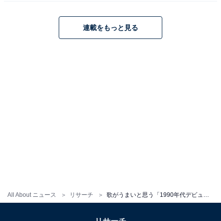
連載をもっと見る
1位は、「Mr.Children」です！
1989年結成、1992年にメジャーデビューした4人組ロッ
クバンド。メンバーは桜井和寿さん、田原健一さん、中
川敬輔さん、鈴木英哉さんです。『innocent world』や
『Tomorrow never knows』など数々のミリオンセラーを
生み出し、「ミスチル現象」を巻き起こした国民的モン
スターバンドとして知られています。最大の魅力は、ボ
ーカル桜井さんの卓越した歌唱力と表現力。甘く切ない
歌声から力強いシャウトまでを使い分けるレンジの広さ
と、歌詞のメッセージを聴き手の魂に直接響かせる「伝
える力」は唯一無二であり、多くのファンを魅了し続け
All About ニュース
リサーチ
歌がうまいと思う「1990年代デビューのバンド」ランキング！ 2位「スピッツ」を抑えた1位は？
ている存在です。