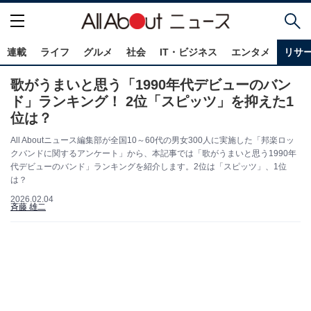
連載
ライフ
グルメ
社会
IT・ビジネス
エンタメ
リサ
歌がうまいと思う「1990年代デビューのバン
ド」ランキング！ 2位「スピッツ」を抑えた1
位は？
All Aboutニュース編集部が全国10～60代の男女300人に実施した「邦楽ロッ
クバンドに関するアンケート」から、本記事では「歌がうまいと思う1990年
代デビューのバンド」ランキングを紹介します。2位は「スピッツ」、1位
は？
2026.02.04
斉藤 雄二