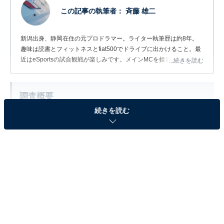
この記事の執筆者：
斉藤 雄二
新潟出身、静岡在住の元プロドラマー。ライター執筆歴は約8年。
趣味は読書とフィットネスとfiat500でドライブに出かけること。最
近はeSportsの試合観戦が楽しみです。メインMCを担当する
...続きを読む
Podcast番組「だいたい二畳半｜ホントは面白い住まいの話」を
SpotifyやApplePodcastで配信中！
調査概要
続きを読む
調査方法：インターネット調査
調査期間：2025年11月10～11日
調査対象：全国10～60代の男女300人（10代：2
人、20代：69人、30代：101人、40代：69人、50
代：53人、60代：6人）
※本調査は全国300人を対象に実施したもので、結
果は回答者の意見を集計したものであり、全体の意