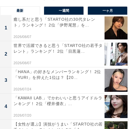
メンバーはパンクやメタルへの造詣も深く、アルバム
最新
一週間
一ヶ月
『ハヤブサ』などで見せる骨太なロックサウンドも本来
癒し系だと思う「STARTO社の30代タレン
の持ち味です。草野さんの圧倒的な歌唱力は「唯一無
ト」ランキング！ 2位「伊野尾慧」を...
1
二」と称され、透き通るような美しさと、激しい演奏に
も埋もれない芯の強さを兼ね備えており、長年多くのフ
2026/08/07
ァンを魅了し続けています。
世界で活躍できると思う「STARTO社の若手タ
レント」ランキング！ 2位「目黒蓮...
2
自由回答を見ると、「声量があったり唯一無二の歌い方
2026/08/07
をされていたり、ロングトーンが上手かったりと様々な
「HANA」の好きなメンバーランキング！ 2位
種類の上手さがあると思ったからです」（10代回答しな
「YURI」を抑えた1位は？【20...
3
い／大分県）、「素朴な声だけど、上手だし癒される声
2026/07/24
だと思う」（40代女性／和歌山県）、「主張は強くない
「KAWAII LAB.」でかわいいと思うアイドルラ
けど難しい曲を難なく歌っているから」（30代女性／大
ンキング！ 2位「櫻井優衣」...
4
分県）、「心にストレートに響く素直な歌が魅力」（60
2026/07/20
代女性／静岡県）、「歌声がずっと変わらない凄さ。何
【女性が選ぶ】演技がうまい「STARTO社の若
なら見た目も変わらないような凄さ」（50代女性／千葉