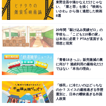
東野圭吾や湊かなえだけじゃな
い、「業と罪」を描く『映画ち
いかわ』から強く連想した映画
8選
20年間「駆け込み実績ゼロ」の
学校も…「こども110番の家」
は本当に必要？ PTAが直面する
理想と現実
「青春18きっぷ」販売激減の裏
View this post on Instagram
に何が？ 連続利用の厳格化だけ
ではない「本当の理由」
「移民」に冷たいのはどっちな
のか？ スイスの厳格過ぎる学歴
選別と、日本の曖昧過ぎる外国
人政策