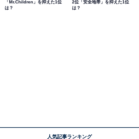
「Mr.Children」を抑えた1位
2位「安全地帯」を抑えた1位
View this post on Instagram
は？
は？
2位に選ばれたのは、「スピッツ」でした！
1987年結成、1991年にメジャーデビューした4人組ロッ
クバンド。メンバーは草野マサムネさん、三輪テツヤさ
ん、田村明浩さん、崎山龍男さん（※崎はたつさき）。
『ロビンソン』などのヒット曲で知られ、良質なポップ
スバンドとして確固たる地位を築いています。一方で、