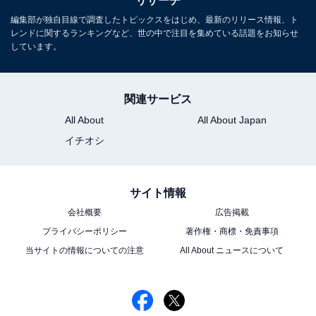
リサーチ
アンケート回答を見ると、「歌い方にそれぞれ特徴があ
編集部が独自目線で調査したトピックスをはじめ、最新のリリース情報、ト
るが、みんな上手いと思う」（30代女性／宮城県）、
レンドに関するランキングなど、世の中で注目を集めている話題をお知らせ
「ミスチルの人の歌声大好きです」（20代女性／愛知
しています。
県）、「声がすごく特徴的で印象に残るけれど、結構難
しい曲が多いので、サラッと歌えているのは実は凄いん
関連サービス
だなって思う」（30代女性／栃木県）、「声が特徴的で
All About
All About Japan
聞いてて心地がいい」（10代男性／東京都）、「みんな
イチオシ
上手いけど、ミスチルが印象的でした」（50代男性／埼
玉県）といったコメントが寄せられています。
サイト情報
※コメントは全て原文ママです
会社概要
広告掲載
※記事内容は執筆時点のものです。最新の内容をご確認
プライバシーポリシー
著作権・商標・免責事項
ください
当サイトの情報についての注意
All About ニュースについて
9位までの全ランキング結果を見
次ページ
る