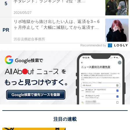
手タレント」ランキング！ 2位「永...
5
県）といったコメントが寄せられています。
2026/05/27
リボ地獄から抜け出したい人は、返済を3～6
ヶ月停止して『大幅に減額してから返済す...
PR
渋谷法務総合事務所
Recommended by
第1位：Mr.Children／114票
注目の連載