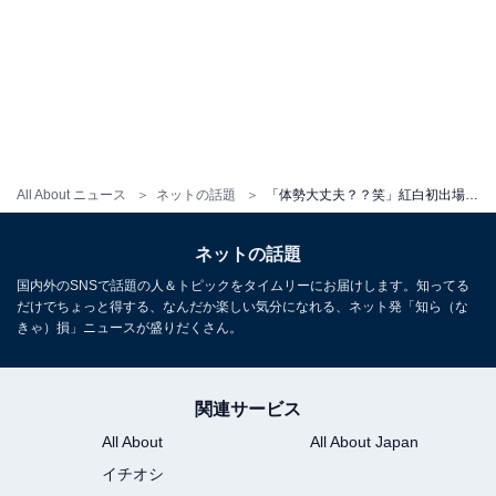
All About ニュース
ネットの話題
「体勢大丈夫？？笑」紅白初出場の人気アイドル、メイク中の居眠り姿に反響！ 「まじで眠り姫すぎる」
ネットの話題
国内外のSNSで話題の人＆トピックをタイムリーにお届けします。知ってる
だけでちょっと得する、なんだか楽しい気分になれる、ネット発「知ら（な
きゃ）損」ニュースが盛りだくさん。
関連サービス
All About
All About Japan
イチオシ