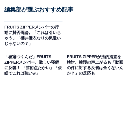
編集部が選ぶおすすめ記事
FRUITS ZIPPERメンバーの行
動に賛否両論。「これは引いち
ゃう」「櫻井優衣なりの気遣い
じゃないの？」
「寝癖つくんだ」FRUITS
FRUITS ZIPPERが法的措置を
ZIPPERメンバー、激しい寝癖
検討。擁護の声上がるも「動画
に反響！ 「芸術点たかい」「仮
の件に対する反省は全くないん
眠でこれは強いw」
か？」の反応も