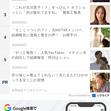
2023/03/03
「これが北川景子！？」すっぴん？ オフショ
ットに「顔が疲れてますね」「無加工無表...
3
2025/04/22
「そこくっつくの？！」元NGT48メンバー、
結婚報告に祝福と驚きの声！「お相手の...
4
2026/08/07
「やっと報告！」人気YouTuber、イケメン夫
の顔出しで結婚報告「明日はショッ...
5
2026/01/15
売り場じゃ教えてくれない！当たる人だけがや
ってる宝くじの習慣
PR
合同会社デジタルファーム
Recommended by