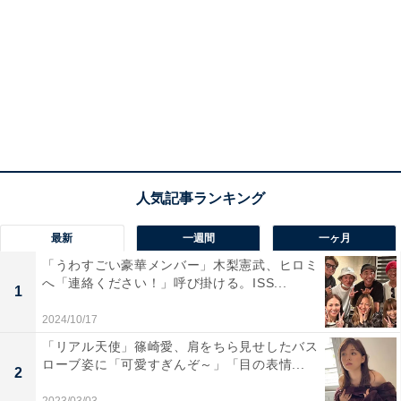
最新
一週間
一ヶ月
「うわすごい豪華メンバー」木梨憲武、ヒロミ
へ「連絡ください！」呼び掛ける。ISS...
1
2024/10/17
「リアル天使」篠崎愛、肩をちら見せしたバス
ローブ姿に「可愛すぎんぞ～」「目の表情...
2