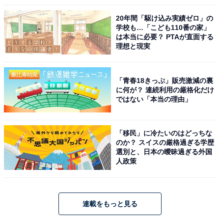
20年間「駆け込み実績ゼロ」の
学校も…「こども110番の家」
は本当に必要？ PTAが直面する
理想と現実
「青春18きっぷ」販売激減の裏
に何が？ 連続利用の厳格化だけ
ではない「本当の理由」
「移民」に冷たいのはどっちな
のか？ スイスの厳格過ぎる学歴
選別と、日本の曖昧過ぎる外国
人政策
連載をもっと見る