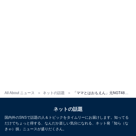
All About ニュース
ネットの話題
「ママとはおもえん」元NGT48、美脚＆圧巻スタイルに「どこのモデルさんと思ったら…」「やっべぇ可愛ぇぇ」反響
ネットの話題
国内外のSNSで話題の人＆トピックをタイムリーにお届けします。知ってる
だけでちょっと得する、なんだか楽しい気分になれる、ネット発「知ら（な
きゃ）損」ニュースが盛りだくさん。