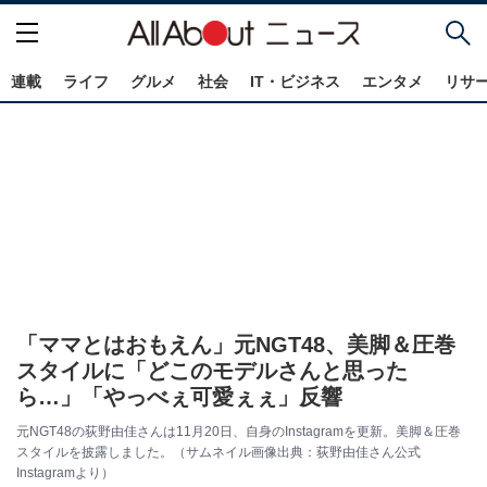
連載
ライフ
グルメ
社会
IT・ビジネス
エンタメ
リサ
「ママとはおもえん」元NGT48、美脚＆圧巻
スタイルに「どこのモデルさんと思った
ら…」「やっべぇ可愛ぇぇ」反響
元NGT48の荻野由佳さんは11月20日、自身のInstagramを更新。美脚＆圧巻
スタイルを披露しました。（サムネイル画像出典：荻野由佳さん公式
Instagramより）