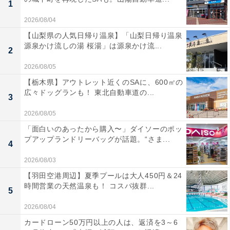
1
2026/08/04
【山梨県の人気日帰り温泉】「山梨日帰り温泉
源泉かけ流しの湯 桜湯」は源泉かけ流...
2
2026/08/05
【栃木県】アウトレット近くのSAに、600㎡の
広々ドッグランも！ 東北自動車道の...
3
2026/08/05
「面白いのあったから購入〜」ダイソーのポッ
プアップランドリーバッグが話題。“さま...
4
2026/08/03
【羽田空港周辺】夏季プールは大人450円＆24
時間営業の天然温泉も！ コスパ抜群...
5
2026/08/04
カードローン50万円以上の人は、返済を3～6