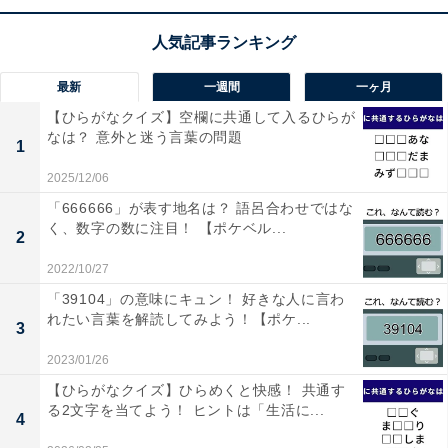
1
2
最新
一週間
一ヶ月
【ひらがなクイズ】空欄に共通して入るひらが
なは？ 意外と迷う言葉の問題
1
2025/12/06
「666666」が表す地名は？ 語呂合わせではな
く、数字の数に注目！ 【ポケベル...
2
2022/10/27
「39104」の意味にキュン！ 好きな人に言わ
れたい言葉を解読してみよう！【ポケ...
3
2023/01/26
【ひらがなクイズ】ひらめくと快感！ 共通す
る2文字を当てよう！ ヒントは「生活に...
4