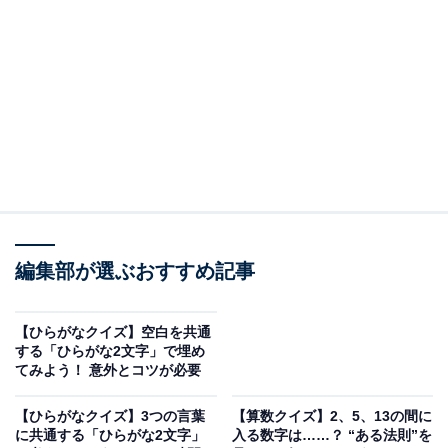
例として、次の3つの言葉の空欄をすべて埋められる
「ひらがな2文字」を考えてください。
・□□やき
・□□がき
・こ□□
何が入るかわかりますか？
編集部が選ぶおすすめ記事
次ページ
正解を見る
【ひらがなクイズ】空白を共通
する「ひらがな2文字」で埋め
てみよう！ 意外とコツが必要
【ひらがなクイズ】3つの言葉
【算数クイズ】2、5、13の間に
に共通する「ひらがな2文字」
入る数字は……？ “ある法則”を