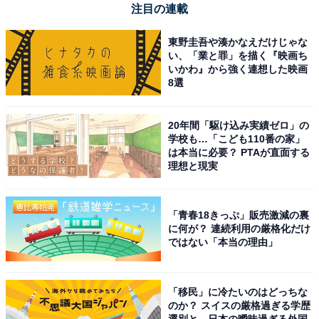
注目の連載
東野圭吾や湊かなえだけじゃな
い、「業と罪」を描く『映画ち
いかわ』から強く連想した映画
8選
20年間「駆け込み実績ゼロ」の
学校も…「こども110番の家」
は本当に必要？ PTAが直面する
理想と現実
「青春18きっぷ」販売激減の裏
に何が？ 連続利用の厳格化だけ
ではない「本当の理由」
「移民」に冷たいのはどっちな
のか？ スイスの厳格過ぎる学歴
選別と、日本の曖昧過ぎる外国