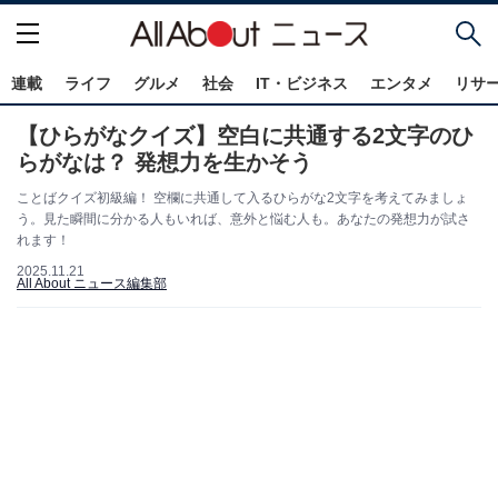
連載
ライフ
グルメ
社会
IT・ビジネス
エンタメ
リサ
【ひらがなクイズ】空白に共通する2文字のひ
らがなは？ 発想力を生かそう
ことばクイズ初級編！ 空欄に共通して入るひらがな2文字を考えてみましょ
う。見た瞬間に分かる人もいれば、意外と悩む人も。あなたの発想力が試さ
れます！
2025.11.21
All About ニュース編集部