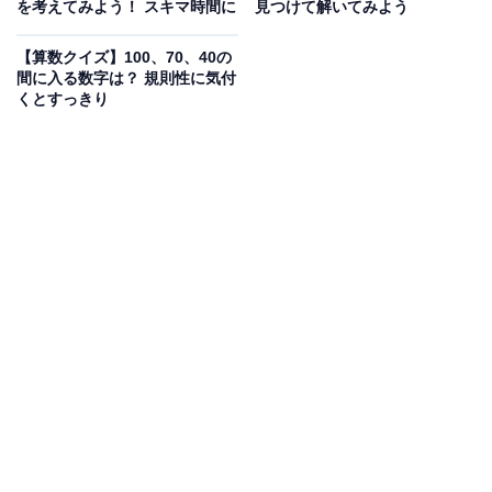
を考えてみよう！ スキマ時間に
見つけて解いてみよう
【算数クイズ】100、70、40の
間に入る数字は？ 規則性に気付
くとすっきり
こちらもおすすめ
【ひらがなクイズ】空白に共通するひらがな
は……？するっと解答しよう