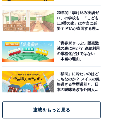
20年間「駆け込み実績ゼ
ロ」の学校も…「こども
110番の家」は本当に必
要？ PTAが直面する理想
と現実
「青春18きっぷ」販売激
減の裏に何が？ 連続利用
の厳格化だけではない
「本当の理由」
「移民」に冷たいのはど
っちなのか？ スイスの厳
格過ぎる学歴選別と、日
本の曖昧過ぎる外国人政
策
連載をもっと見る