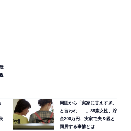
歳
親
」
周囲から「実家に甘えすぎ」
と言われ……。38歳女性、貯
実
金200万円、実家で夫＆親と
同居する事情とは