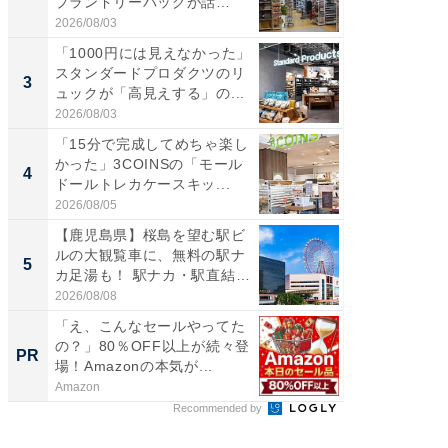
プランドリーバッグが話
ダ大判焼
題。“さま...
伊...
2026/08/03
2026/08/0
「1000円には見えなかった」
【千葉県
スタンダードプロダクツのリ
級マー
3
3
ュックが「高見えする」の...
ノベし
ー...
2026/08/03
2026/08/0
「15分で完成してめちゃ楽し
「100
かった」3COINSの「モール
スタン
4
4
ドールトレカケースキッ...
ュックが
2026/08/05
2026/08/0
【鹿児島県】桜島を望む駅ビ
立山連
ルの大観覧車に、無料の駅ナ
風呂に、
5
5
カ足湯も！ 駅ナカ・駅直結
層水風
ス...
帰...
2026/08/08
2026/08/0
「え、こんなセールやってた
Amaz
の？」80％OFF以上が続々登
0%OF
PR
PR
場！Amazonの本気が...
Amazon
Amazon
Recommended by