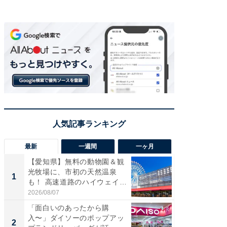
最新
一週間
一ヶ月
【愛知県】無料の動物園＆観
【兵庫
光牧場に、市初の天然温泉
ーメン
1
1
も！ 高速道路のハイウェイオ
再現した
ア...
道...
2026/08/07
2026/08/0
「面白いのあったから購
【三重
入〜」ダイソーのポップアッ
の直営
2
2