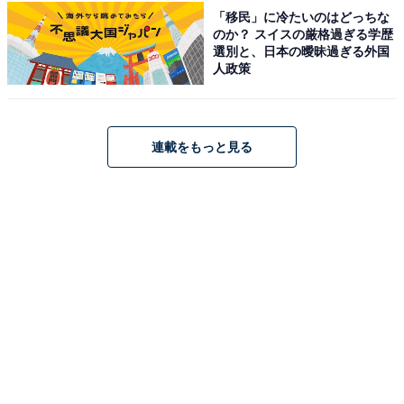
Beats「Flex」
「移民」に冷たいのはどっちな
のか？ スイスの厳格過ぎる学歴
選別と、日本の曖昧過ぎる外国
人政策
連載をもっと見る
Beats Flexワイヤレスイヤホン – Apple W1ヘッドフォン
チップ、マグネット式イヤーバッド、Class 1
Bluetooth、最大12時間の再生時間 - Beats ブラック
Amazonで見る
Beats「Studio Buds」