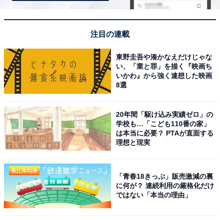
【今日チェックしたい】Beatsの人気商品5選
注目の連載
東野圭吾や湊かなえだけじゃな
Beats「Solo Buds」
い、「業と罪」を描く『映画ち
いかわ』から強く連想した映画
8選
20年間「駆け込み実績ゼロ」の
学校も…「こども110番の家」
は本当に必要？ PTAが直面する
理想と現実
Beats Solo Buds Bluetoothワイヤレスイヤフォン - 最
大18時間の再生時間、AppleとAndroidで互換性、内蔵マ
イク - ストームグレイ
「青春18きっぷ」販売激減の裏
に何が？ 連続利用の厳格化だけ
Amazonで見る
ではない「本当の理由」