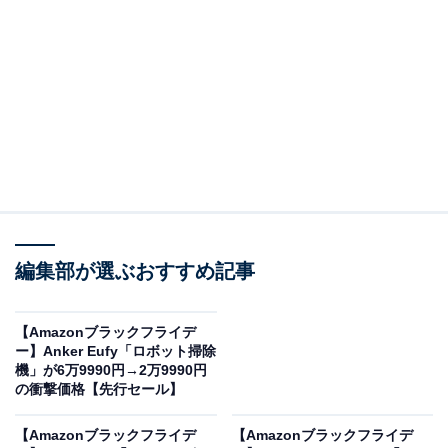
Amazonで商品を見る
編集部が選ぶおすすめ記事
※以下のセール情報は2025年11月21日21時現在のもの
です。値段の変更、売り切れの場合もあります
【Amazonブラックフライデ
ー】Anker Eufy「ロボット掃除
※本記事で紹介している商品の購入やサービスの利用により、売上の一部が
機」が6万9990円→2万9990円
オールアバウトに還元されることがあります。
の衝撃価格【先行セール】
Beatsの「ノイズキャンセリングヘッドフォン」
【Amazonブラックフライデ
【Amazonブラックフライデ