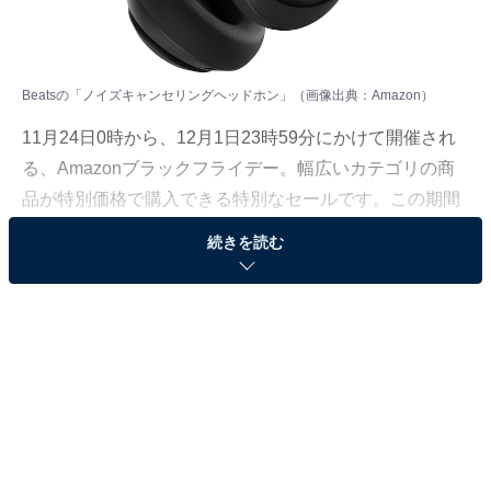
Beatsの「ノイズキャンセリングヘッドホン」（画像出典：Amazon）
11月24日0時から、12月1日23時59分にかけて開催され
る、Amazonブラックフライデー。幅広いカテゴリの商
品が特別価格で購入できる特別なセールです。この期間
に先んじて、11月21日0時から11月23日23時59分にかけ
続きを読む
て、「Amazonブラックフライデー先行セール」が開催
中！ 本記事では、人気商品の中からAll About ニュース編
集部が厳選したおすすめアイテムを紹介します。
今回ピックアップするのは、Beatsの「ノイズキャンセ
リングヘッドホン」です。そのほかにも注目の商品がラ
インナップされているので、あわせて紹介していきまし
ょう。