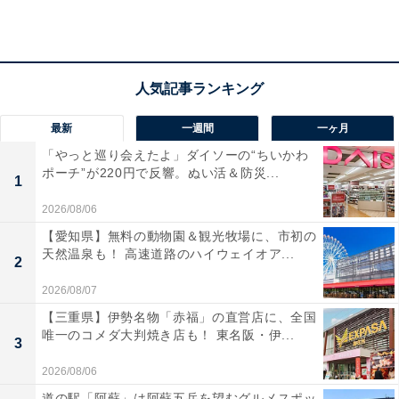
在庫がなくなり次第終了する可能性もあります
。
この商品のおすすめポイントは？
アクティブノイズキャンセリング
と
外部音取り込みモー
ド
を搭載しており、周囲の雑音をしっかり遮断しつつ、
最新
一週間
一ヶ月
必要な音は自然に取り込める安心設計。さらにUSB‑C接
「やっと巡り会えたよ」ダイソーの“ちいかわ
ポーチ”が220円で反響。ぬい活＆防災...
続時にはロスレスオーディオで高音質再生が可能。空間
1
オーディオ＋ダイナミックヘッドトラッキング機能によ
2026/08/06
り、頭の動きや耳の形状に合わせて音が動くから、映画
【愛知県】無料の動物園＆観光牧場に、市初の
やゲームの臨場感もひと味違います。
天然温泉も！ 高速道路のハイウェイオア...
2
2026/08/07
バッテリーは
最大40時間（ANCオフ時）
と長持ち。10分
【三重県】伊勢名物「赤福」の直営店に、全国
の急速充電で最大4時間再生できるので、うっかり忘れ
唯一のコメダ大判焼き店も！ 東名阪・伊...
3
ても安心です。Apple／Android両対応で「探す」機能に
2026/08/06
も対応しており、ペアリングもラクラク！
道の駅「阿蘇」は阿蘇五岳を望むグルメスポッ