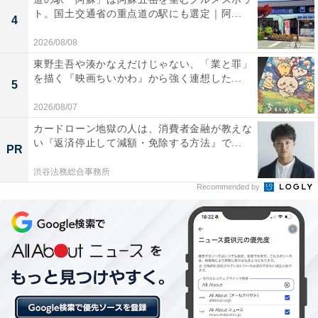
ト。国土交通省の重点道の駅にも選定｜阿...
4
ユーザーからは「空間オーディオの没入感がすごい！」
「USB‑Cで音質が段違い」という声があがっています。
2026/08/08
一方で、「ノイキャン性能は他社上位モデルにやや劣
東野圭吾や湊かなえだけじゃない、「業と罪」
を描く『映画ちいかわ』から強く連想した...
る」という声も。音質・機能・デザインすべてに妥協し
5
たくない人には、おすすめの商品といえそうです。
2026/08/07
カードローン地獄の人は、消費者金融が教えな
い『返済停止して減額・免除する方法』で...
PR
渋谷法務総合事務所
Recommended by