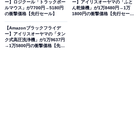
が“今だけ”の限定価格に！ 50％オフで登場
ー】ロジクール「トラックボー
ー】アイリスオーヤマの「ふと
ルマウス」が7700円→5180円
ん乾燥機」が1万8480円→1万
の衝撃価格【先行セール】
1800円の衝撃価格【先行セー
ル】
【Amazonブラックフライデ
ー】アイリスオーヤマの「タン
ク式高圧洗浄機」が1万9637円
→1万5800円の衝撃価格【先行
セール】
Beats Studio Pro - ワイヤレス Bluetooth ノイズキャン
セリングヘッドフォン - パーソナライズされた空間オーデ
ィオ、USB-C ロスレスオーディオ、Appleおよび
Androidデバイスとの互換性、最大40時間の再生時間 - ブ
ラック
Amazonで見る
Beatsのノイズキャンセリングヘッドフォン「Studio
Pro」は現在50％オフの特別価格・税込2万4800円で販売
中。タイムセールの終了時期は明らかにされておらず、