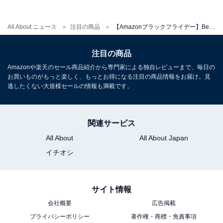
All About ニュース
注目の商品
【Amazonブラックフライデー】Beats「ノイズキャンセリングヘッドフォン」が5万→2.5万の衝撃価格【先行セール】
Beats Studio Buds – ワイヤレスノイズキャンセリング
注目の商品
イヤホン – アクティブノイズキャンセリング、IPX4等
Amazonや楽天のセール商品紹介から専門家による独自レビューまで、毎日の
級、耐汗仕様イヤーバッド、AppleデバイスとAndroidデ
お買いものがもっと楽しく、もっとお得になる注目の商品情報をお届け。見
バイスに対応、Class 1 Bluetooth、内蔵マイク、8時間
逃したくない大規模セールの情報も満載です。
の再生時間 – ブラック
Amazonで見る
関連サービス
All About
All About Japan
Beats「Studio Buds +」
イチオシ
サイト情報
会社概要
広告掲載
プライバシーポリシー
著作権・商標・免責事項