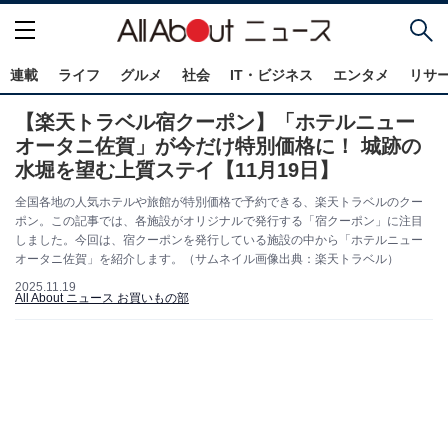
連載
ライフ
グルメ
社会
IT・ビジネス
エンタメ
リサ
【楽天トラベル宿クーポン】「ホテルニュー
オータニ佐賀」が今だけ特別価格に！ 城跡の
水堀を望む上質ステイ【11月19日】
全国各地の人気ホテルや旅館が特別価格で予約できる、楽天トラベルのクー
ポン。この記事では、各施設がオリジナルで発行する「宿クーポン」に注目
しました。今回は、宿クーポンを発行している施設の中から「ホテルニュー
オータニ佐賀」を紹介します。（サムネイル画像出典：楽天トラベル）
2025.11.19
All About ニュース お買いもの部