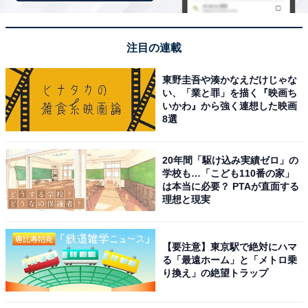
数は宿泊施設によって異なるので、お得なクーポンをぜ
ひ探してみてください。
注目の連載
東野圭吾や湊かなえだけじゃな
い、「業と罪」を描く『映画ち
いかわ』から強く連想した映画
8選
楽天トラベルで宿クーポンを探す
20年間「駆け込み実績ゼロ」の
学校も…「こども110番の家」
は本当に必要？ PTAが直面する
理想と現実
【要注意】東京駅で絶対にハマ
※掲載されている情報は記事公開時のものです。あらか
る「最遠ホーム」と「メトロ乗
じめご了承ください。 また、記事中の宿泊プランを予約
り換え」の絶望トラップ
すると、売上の一部がオールアバウトに還元されること
があります。