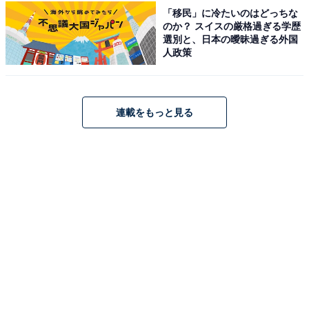
「移民」に冷たいのはどっちな
のか？ スイスの厳格過ぎる学歴
選別と、日本の曖昧過ぎる外国
この記事の執筆者：
All About ニュース お買
人政策
いもの部
Amazonのセール商品から売れ筋ランキングまで、毎日のお買いも
のがもっと楽しく、もっとお得になる情報をお届け。編集部員によ
連載をもっと見る
る独自レビューなど、ここでしか手に入らない情報も満載です。
...続きを読む
こちらもおすすめ
【楽天トラベルセール】「精進湖 富士山眺望
の宿 精進マウントホテル」が今だけ特別価格
に！ 湖畔に佇む富士ビューの宿【11月19日】