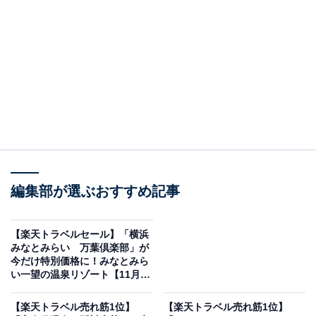
編集部が選ぶおすすめ記事
画像出典：楽天トラベル
「ホテルニューオータニ佐賀」は、宿クーポンを使うと
【楽天トラベルセール】「横浜
みなとみらい 万葉倶楽部」が
3000円オフの特別価格で宿泊可能です。
今だけ特別価格に！みなとみら
い一望の温泉リゾート【11月19
日】
【楽天トラベル売れ筋1位】
【楽天トラベル売れ筋1位】