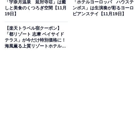
「宇奈月温泉 延対寺荘」は癒
「ホテルヨーロッパ ハウステ
しと美食のくつろぎ空間【11月
ンボス」は生演奏が彩るヨーロ
19日】
ピアンステイ【11月19日】
楽天トラベルでホテルを見る
【楽天トラベル宿クーポン】
「都リゾート 志摩 ベイサイド
テラス」が今だけ特別価格に！
海風薫る上質リゾートホテル
【11月18日】
この宿泊施設のおすすめポイントは？
ホテルニューオータニ佐賀は、1976年開業の歴史を持
ち、日本でも唯一城濠に囲まれた珍しいシティホテルで
す。緑と水に囲まれた立地で、白い雲やそよぐ木々、き
らめく水面など、四季折々の景色を眺めながら心休まる
ひとときを過ごせます。佐賀県産の食材を使ったこだわ
りの和洋ビュッフェの朝食は、バラエティ豊か。緑あふ
れる素敵な景色を眺めながら、気持ちの良い1日のスタ
ートを切ることができます。