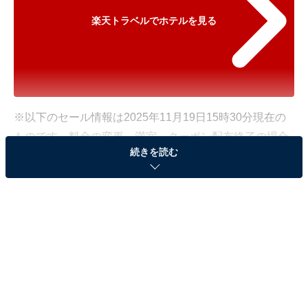
楽天トラベルでホテルを見る
※以下のセール情報は2025年11月19日15時30分現在の
ものです。料金の変更、満室、クーポン配布終了の場合
続きを読む
もあります。
※本記事で紹介している商品の購入やサービスの利用により、売上の一部が
オールアバウトに還元されることがあります。
「ホテルニューオータニ佐賀」が宿クーポンで特
別価格に！