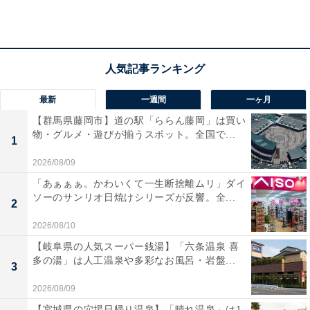
宿泊者からは「朝食は非常に美味しく、シェフのオムレ
ツが特に美味しかったです」「窓からの眺めもお堀や
木々の緑が素敵」という声があがっています。城濠に囲
まれた珍しいホテルに泊まりたい人や、佐賀の食材を使
最新
一週間
一ヶ月
った朝食と景色を楽しみたい人におすすめの宿です。
【群馬県藤岡市】道の駅「ららん藤岡」は買い
物・グルメ・遊びが揃うスポット。全国で...
クーポン詳細
1
2026/08/09
予約可能期間：2025年11月1日 10:17 ～ 2025年11月30
「あぁぁぁ。かわいくて一生断捨離ムリ」ダイ
日 23:59
ソーのサンリオ日焼けシリーズが反響。全...
2
宿泊可能期間：2026年1月1日 チェックイン ～ 2026年4
月1日 チェックアウト
2026/08/10
枚数制限：先着20枚
【岐阜県の人気スーパー銭湯】「六条温泉 喜
多の湯」は人工温泉や多彩なお風呂・岩盤...
利用条件：大人2名以上での宿泊 / 20,000円(税込)以上の
3
宿泊料金
2026/08/09
【宮城県の穴場日帰り温泉】「晴れ温泉」は1