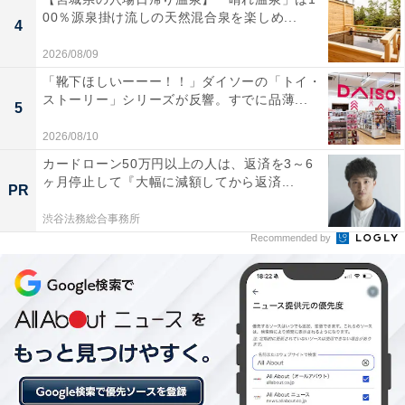
00％源泉掛け流しの天然混合泉を楽しめ...
4
2026/08/09
「靴下ほしいーーー！！」ダイソーの「トイ・
ストーリー」シリーズが反響。すでに品薄...
5
2026/08/10
カードローン50万円以上の人は、返済を3～6
ヶ月停止して『大幅に減額してから返済...
PR
渋谷法務総合事務所
Recommended by
楽天トラベルの「宿クーポン」とは？
楽天トラベルでは、各宿泊施設がオリジナルで発行する
「宿クーポン」を使ってお得に宿泊施設を予約できま
す。掘り出し物もあるかもしれません。割引額や配布枚