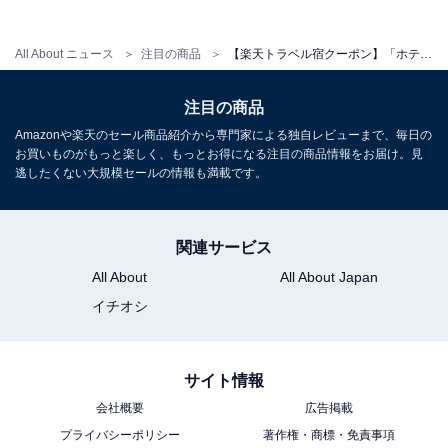
All About ニュース
注目の商品
【楽天トラベル宿クーポン】「ホテルニューオータニ佐賀」が今だけ特別価格に！ 城跡の水堀を望む上質ステイ【11月19日】
注目の商品
Amazonや楽天のセール商品紹介から専門家による独自レビューまで、毎日の
お買いものがもっと楽しく、もっとお得になる注目の商品情報をお届け。見
逃したくない大規模セールの情報も満載です。
関連サービス
All About
All About Japan
イチオシ
サイト情報
会社概要
広告掲載
プライバシーポリシー
著作権・商標・免責事項